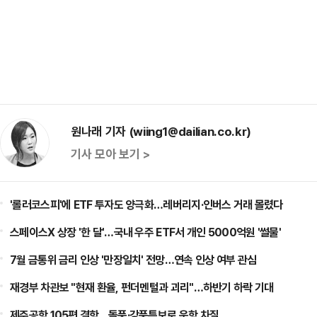
원나래 기자 (wiing1@dailian.co.kr)
기사 모아 보기 >
'롤러코스피'에 ETF 투자도 양극화…레버리지·인버스 거래 몰렸다
스페이스X 상장 '한 달'…국내 우주 ETF서 개인 5000억원 '썰물'
7월 금통위 금리 인상 '만장일치' 전망…연속 인상 여부 관심
재경부 차관보 "현재 환율, 펀더멘털과 괴리"…하반기 하락 기대
제주공항 105편 결항…돌풍·강풍특보로 운항 차질