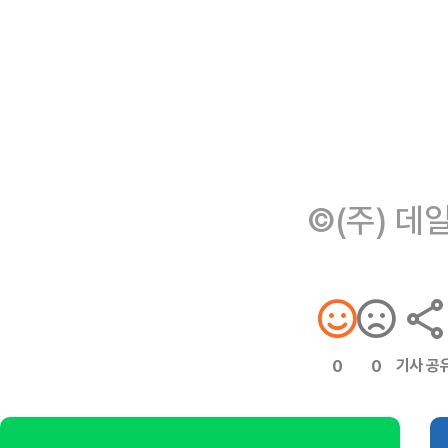
©(주) 데
기사 공
0
0