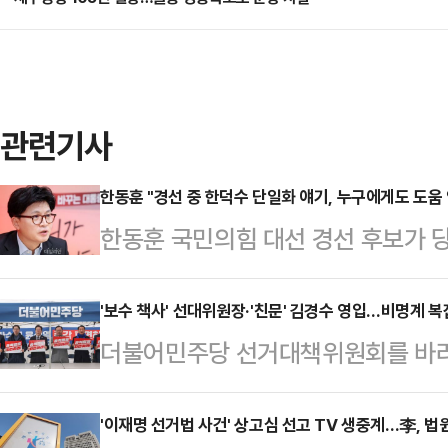
관련기사
한동훈 "경선 중 한덕수 단일화 얘기, 누구에게도 도움 
한동훈 국민의힘 대선 경선 후보가 
행 국무총리와의 단일화론에 대해 "
사람과의 단일화까지 구체적으로 얘기
'보수 책사' 선대위원장·'친문' 김경수 영입…비명계 복잡
더불어민주당 선거대책위원회를 바라
"경선 진행 과정에서 얘기가 나오는
파와 정치적 배경을 가리지 않고 인력
말했다.한동훈 후보는 30일 CBS라
장'에 초점을 두고 선대위를 구성했다
'이재명 선거법 사건' 상고심 선고 TV 생중계…李, 법
구와도 대화할 것이고 누구와도 힘을 