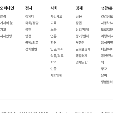
오피니언
정치
사회
경제
생활/문
칼럼
청와대
사건사고
금융
건강정보
기자의 눈
국회/정당
교육
증권
자동차/
기고
북한
노동
산업/재계
도로/교
시사만평
행정
언론
중기/벤처
여행/레
국방/외교
환경
부동산
음식/맛
정치일반
인권/복지
글로벌경제
패션/뷰
식품/의료
생활경제
공연/전
지역
경제일반
책
인물
종교
사회일반
날씨
생활문화