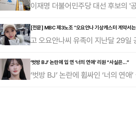
이재명 더불어민주당 대선 후보의 '공
환경부 장관과 노무현 정부 초대 법무
국은 보수의 중심에서 당원과 국민이 
고심 선고가 TV로 생중계된다.30일
머드급 공동총괄선대위원장'이 구성
으로 논의해 나갈 …
사건 상고심의 TV 생중계를 허가했다
[전문] MBC 제3노조 "오요안나 기상캐스터 계약서는 
'당내 통합'이다. 과거 사례가 증명
고 오요안나씨 유족이 지난달 29일
정에서 열리는 선고는 TV와 대법원 
가기는 어렵다. 일부 비명계 인사들
권’을 남용한 그야말로 ‘갑을 계약서’
보는 법정에 출석하지 않는다. 대법
있는 열쇠가 부족하…
안나씨’에 대한 안전 배려의 의무를 다
‘벗방 BJ’ 논란에 입 연 ‘너의 연애’ 리원 “사실은...”
민주당 측도 이 후보가 출석하지 않을
‘벗방 BJ’ 논란에 휩싸인 ‘너의 연
대한 보호의무를 다하여야 한다”고 
선후보 신분으로 방송에 출연해 고(
리원은 자신의 소셜미디어(SNS)에 “
국의 기상재난파트는 뉴스투데이 날씨
장을 모른…
년, 2021년 11월부터 2022년 3
살인적인 방송스케줄을 강행하고 있었
지 약 7개월, 총 3년간 사적인 콘텐
바뀌는데도 지각을 하면 재계약을 하
활동을 인정했다.이어 “방송 활동 중
단위로 계약을 쪼…
만남은 스킨십 없이 건전한 식사자리