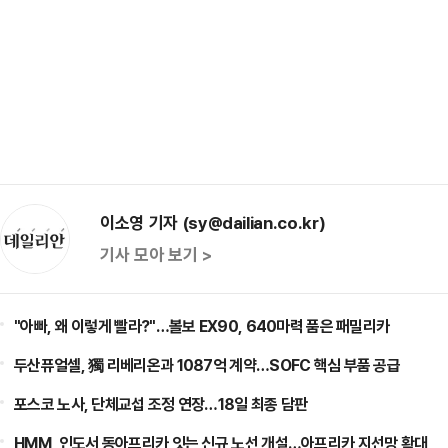
이소영 기자 (sy@dailian.co.kr)
기사 모아 보기 >
"아빠, 왜 이렇게 빨라?"…볼보 EX90, 640마력 품은 패밀리카
두산퓨얼셀, 獨 리베리온과 1087억 계약…SOFC 핵심 부품 공급
포스코 노사, 단체교섭 조정 연장…18일 최종 담판
HMM, 인도서 동아프리카 잇는 신규 노선 개설…아프리카 지선망 확대