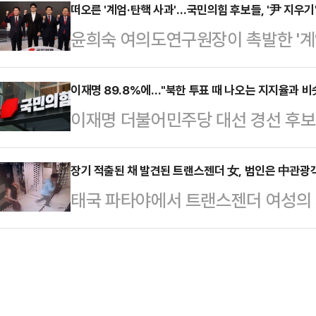
대선 경선 후보에 대한 '고향'의 민심
떠오른 '계엄·탄핵 사과'…국민의힘 후보들, '尹 지우기
도 부인하기 어렵단 평가를 받는다.
윤희숙 여의도연구원장이 촉발한 '계
번째 도전하는 안 후보의 정치 여정을
은 한 후보는 오랜 정치 경력을 지
'윤석열 지우기'로 이어질지 여부에 
에는 꼭 잘 되시라" "경선에서 꼭 이
국회의원, 광역단…
대통령의 계엄 선포와 탄핵 소추로 시
이재명 89.8%에…"북한 투표 때 나오는 지지율과 비
불어민주당 대선 후보를 꼭 이기고 
이재명 더불어민주당 대선 경선 후보
벗어나지 못하면 대선 승리도 어렵다
안철수 후보는 27일 자신의 고향인 
라는 유례없는 수치로 대선 후보로 
에 따르면 안철수 국민의힘 대선 경선
후보 캠프에서 앞다퉈 쓴소리를 냈다
장기 적출된 채 발견된 트랜스젠더 女, 범인은 中관
에서 열린 2차 경선 4강 토론회에서
태국 파타야에서 트랜스젠더 여성의 
나올 수 있는 수치라 보이지 않고, 
대통령이 헌법재판소에서 파면당했다
건이 발생했다.26일(현지시각) 카오
후보가 이런 득표율로 대선 후보로 
민에게 사과할 의…
오전 파타야 중부의 한 임대 아파트
다.신동욱 국민의힘 수석대변인은 2
새벽 2시쯤 아파트의 한 호실에서 남
대회에서 대선 후보로 선출된 직후 
놔줘 해치지 마!"라고 비명을 지른 후
'이재명당'에 제동…