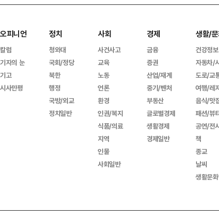
오피니언
정치
사회
경제
생활/문
칼럼
청와대
사건사고
금융
건강정보
기자의 눈
국회/정당
교육
증권
자동차/
기고
북한
노동
산업/재계
도로/교
시사만평
행정
언론
중기/벤처
여행/레
국방/외교
환경
부동산
음식/맛
정치일반
인권/복지
글로벌경제
패션/뷰
식품/의료
생활경제
공연/전
지역
경제일반
책
인물
종교
사회일반
날씨
생활문화