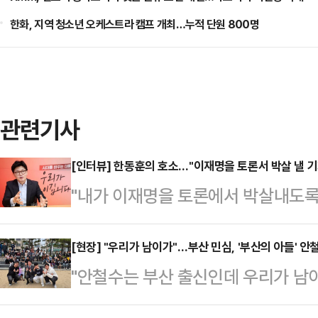
한화, 지역 청소년 오케스트라 캠프 개최…누적 단원 800명
관련기사
[인터뷰] 한동훈의 호소…"이재명을 토론서 박살 낼 기
"내가 이재명을 토론에서 박살내도록 
냐. 통쾌하게 이기는 그런 경험하고 
어진 국민의힘 경선 토론회가 종료된
[현장] "우리가 남이가"…부산 민심, '부산의 아들' 안
"안철수는 부산 출신인데 우리가 남이가
논리로 상대 후보들을 압박하며 존재
이 돼주세요."22대 대선에 출마한 
는 호불호가 갈릴 수 있을지 몰라도 