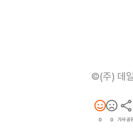
©(주) 데
기사 공
0
0