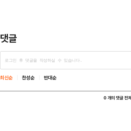
시간 동안 계속됐다고.고용주의 지시
나 아무런 답이 없자, 비상 열쇠로 
신을 발견…
댓글
최신순
찬성순
반대순
0 개의 댓글 전