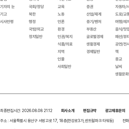
기자의 눈
국회/정당
교육
증권
자동차/
기고
북한
노동
산업/재계
도로/교
시사만평
행정
언론
중기/벤처
여행/레
국방/외교
환경
부동산
음식/맛
정치일반
인권/복지
글로벌경제
패션/뷰
식품/의료
생활경제
공연/전
지역
경제일반
책
인물
종교
사회일반
날씨
생활문화
최종편집시간: 2026.08.08 21:12
회사소개
편집규약
광고제휴문의
주소 : 서울특별시 용산구 서빙고로 17, 18층(한강로3가,센트럴파크 타워동)
전화 