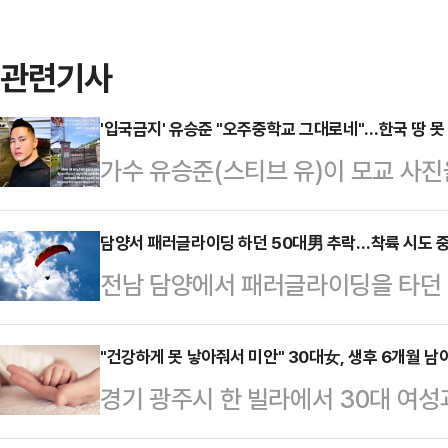
관련기사
'입국금지' 유승준 "오주중학교 그대로네"…한국 땅 못
가수 유승준(스티브 유)이 모교 사
다.지난 18일 유승준은 자신의 SNS에
교 1학년) 미국으로 이민 가기 하루
담양서 패러글라이딩 하던 50대男 추락…착륙 시도 중
전남 담양에서 패러글라이딩을 타던 
로네"라며 영상을 게재했다.공개된 영
일 전남 담양소방서에 따르면 전날 오
이 담겼다. 유승준은 "제 팬 중 한 
에서 50대 남성 A씨가 조종하는 패
"건강하게 못 낳아줘서 미안" 30대女, 생후 6개월 남
학교를 촬영해 영상으로 보내줬다. 
경기 광주시 한 빌라에서 30대 여성
고로 팔이 골절되는 등 큰 부상을 입었
논란으로 23년 째 한국 땅을 밟지 못
다.27일 경기 광주경찰서에 따르면 
의해 병원으로 옮겨져 치료를 받고 있