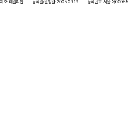
제호: 데일리안
등록일/발행일: 2005.09.13
등록번호: 서울 아00055