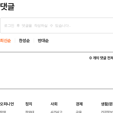
과도한 비난을 우려…
댓글
최신순
찬성순
반대순
0 개의 댓글 전
오피니언
정치
사회
경제
생활/문
칼럼
청와대
사건사고
금융
건강정보