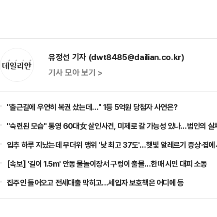
유정선 기자 (dwt8485@dailian.co.kr)
기사 모아 보기 >
"출근길에 우연히 복권 샀는데…" 1등 5억원 당첨자 사연은?
"숙련된 모습" 통영 60대女 살인사건, 미제로 갈 가능성 있나…범인의 실
입추 하루 지났는데 무더위 맹위 '낮 최고 37도'…햇빛 알레르기 증상·집에
[속보] '길이 1.5m' 안동 물놀이장서 구렁이 출몰…한때 시민 대피 소동
집주인 들어오고 전세대출 막히고…세입자 보호책은 어디에 등