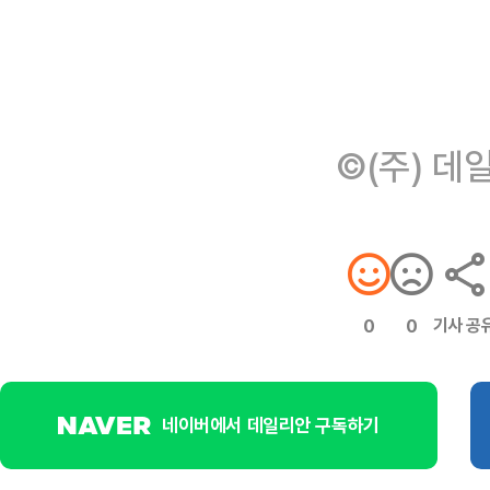
©(주) 데
기사 공
0
0
네이버에서 데일리안 구독하기