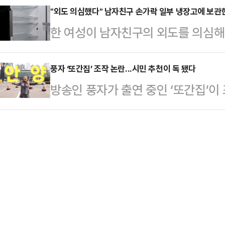
한 빌라에서 "부인과 아기가 숨져 있다
"외도 의심했다" 남자친구 손가락 일부 냉장고에 보관
으로 알려졌다.소방당국은 A씨가 패
한 여성이 남자친구의 외도를 의심해
또 다른 자녀와 자고 있던 A씨의 남
과정에서 추락한 것으로 보고 자세한
다.27일(현지시간) 산케이신문에 따
한 것으로 전해졌다.현장에 출동한 경
레저스포츠로 인기…
자친구(21) 왼손 약지를 도끼를 자
풍자 ‘또간집’ 조작 논란...시민 추천이 독 됐다
B군이 각각 다른 방에서 숨져 있는 
방송인 풍자가 출연 중인 ‘또간집’이
결과 사토는 남자친구의 통장과 휴대
기를 건강하게 낳아주지 못해 미안하
수제’ 측은 커뮤니티에는 “최근 공개
사실도 드러났다.기소장에 따르면 사토
치병을…
선정 기준을 어긴 사례가 확인됐다”
손 약지를 도끼로 절단했다. 냉장고에
분의 발언 중 ‘가족관계가 아니다’라
친구와 갈등이 있었다"고 경찰에 신
당사자에게 직접 사실 확인했으며,
남자친구의 손가…
사과의 뜻을 전해왔다. 이에 따라 
구 삭제하기로 결정했다”라고 전했