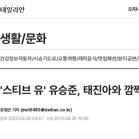
오피
생활/문화
건강정보
자동차/시승기
도로/교통
여행/레저
음식/맛집
패션/뷰티
공연
'스티브 유' 유승준, 태진아와 깜
유정선 기자 (dwt8485@dailian.co.kr)
입력 2025.04.28 09:47 수정 2025.04.28 10:06