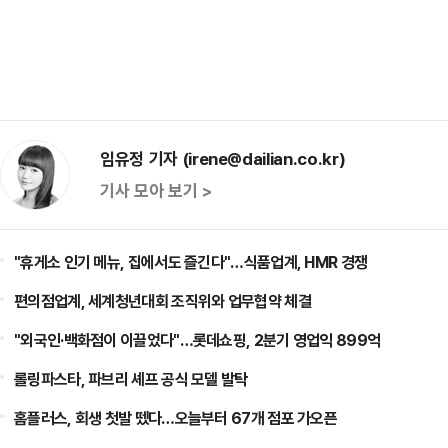
임유정 기자 (irene@dailian.co.kr)
기사 모아 보기 >
"휴게소 인기 메뉴, 집에서도 즐긴다"…식품업계, HMR 경쟁
편의점업계, 세계청년대회 조직위와 업무협약 체결
"외국인·백화점이 이끌었다"…롯데쇼핑, 2분기 영업익 899억
롤링파스타, 파브리 셰프 공식 모델 발탁
홈플러스, 회생 첫발 뗐다…오늘부터 67개 점포 가오픈