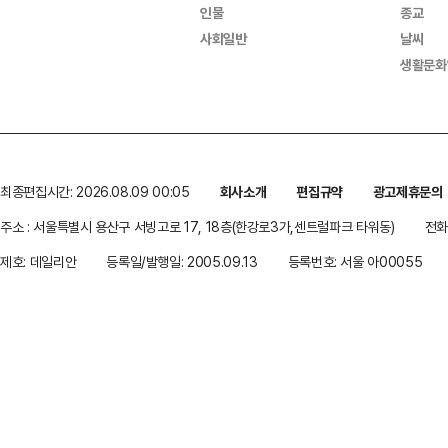
인물
종교
사회일반
날씨
생활문화
최종편집시간: 2026.08.09 00:05
회사소개
편집규약
광고제휴문의
주소 : 서울특별시 용산구 서빙고로 17, 18층(한강로3가,센트럴파크 타워동)
전화 
제호: 데일리안
등록일/발행일: 2005.09.13
등록번호: 서울 아00055