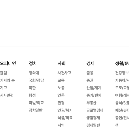
오피니언
정치
사회
경제
생활/문
칼럼
청와대
사건사고
금융
건강정보
기자의 눈
국회/정당
교육
증권
자동차/
기고
북한
노동
산업/재계
도로/교
시사만평
행정
언론
중기/벤처
여행/레
국방/외교
환경
부동산
음식/맛
정치일반
인권/복지
글로벌경제
패션/뷰
식품/의료
생활경제
공연/전
지역
경제일반
책