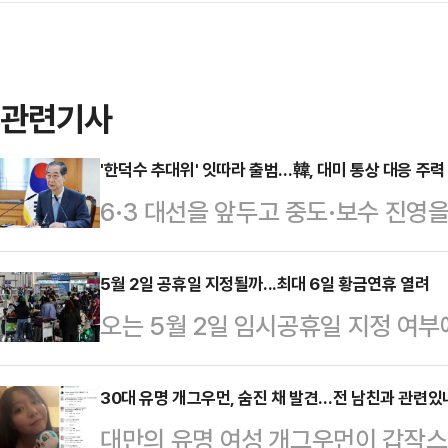
관련기사
'한덕수 추대위' 잇따라 출범…韓, 대미 통상 대응 주력
6·3 대선을 앞두고 중도·보수 진영
는 가운데, 한덕수 대통령 권한대행 
대응에 주력하는 모습이다.한덕수 대
5월 2일 공휴일 지정될까...최대 6일 황금연휴 열려
오는 5월 2일 임시공휴일 지정 여부
차 경제안보전략 태스크포스(TF) 회의
5일 어린이날이 부처님오신날과 겹치
시간으로 오전 8시, 최상목 경제부총
일까지 이어지는 황금연휴가 예정돼 
30대 유명 개그우먼, 숨진 채 발견…전 남친과 관련있나
센트 재무장관, 제이미슨 그리어 UST
대만의 유명 여성 개그우먼이 갑작스
일이 임시공휴일로 추가 지정되면 연
협의'를 개최한다"고 밝혔다.한 대행은