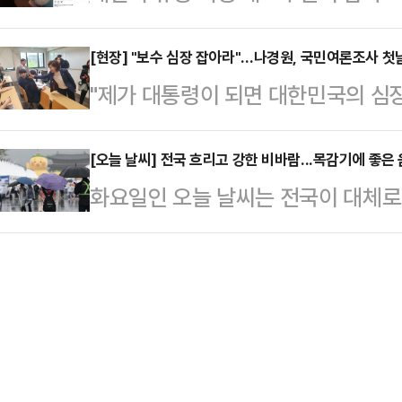
관련된 것 아니냐는 추측이 일고 있다
는 지난 설 연휴에 임시공휴일을 지정
미…
르면, 대만 스탠드업 코미디언 천잔(3
[현장] "보수 심장 잡아라"…나경원, 국민여론조사 첫
방식의 결정을 기대하고 있다. 설 연휴
"제가 대통령이 되면 대한민국의 심
옥상에서 발견됐다.신고를 받고 출동
났던 당시, 정부는 국민 삶의 질 향
구·경북이 다시 한번 위대한 도약의 역
상태였다. 사망 원인은 아직 조사 
정을 제안했다.…
를 열겠다."뜨거운 국민의힘 21대 
[오늘 날씨] 전국 흐리고 강한 비바람...목감기에 좋은
은 천잔의 SNS 계정을 찾아 애도의
화요일인 오늘 날씨는 전국이 대체로
던 21일 오후, 대구 중구에 위치한
날은 그의 생일로, 사망 전 마지막 
겠다. 기상청은 "전국에 비가 내리
는 한 마디, 한 마디 힘이 실렸다. 
은 …
은 비가 내리겠다"고 예보했다.예상
서인듯 나 후보는 대선에 출마하게 
10~50mm ▲강원도 10~50mm 
나 후보는 철 지났단 비판이 일고 있음
광주·전남 20~60mm ▲전북 10~
다. 나…
▲대구·경북, 울릉도·독도 10~40m