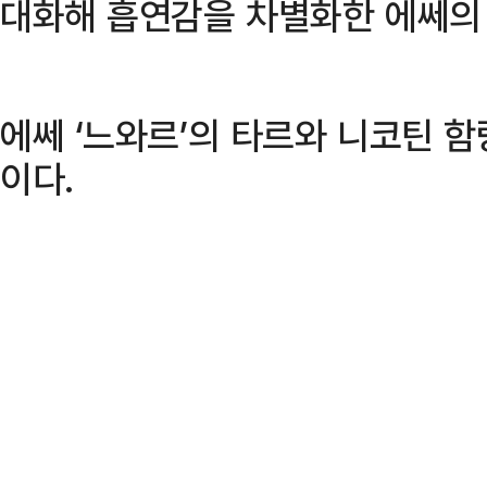
대화해 흡연감을 차별화한 에쎄의
에쎄 ‘느와르’의 타르와 니코틴 함량은
이다.