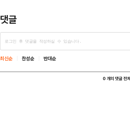
제주도북부 20~60mm 등이다.전
55km/h(…
댓글
최신순
찬성순
반대순
0 개의 댓글 전