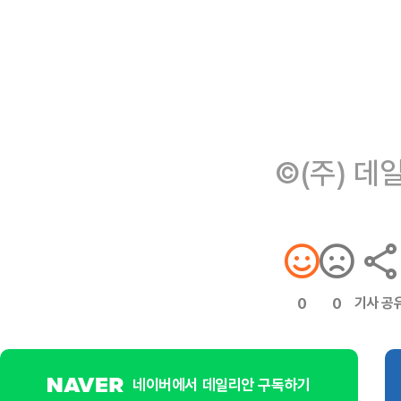
©(주) 데
기사 공
0
0
네이버에서 데일리안 구독하기