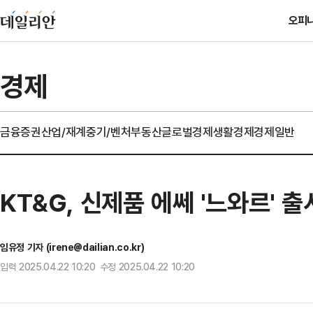
오피
경제
금융
증권
산업/재계
중기/벤처
부동산
글로벌경제
생활경제
경제일반
KT&G, 신제품 에쎄 '느와르' 출
임유정 기자 (irene@dailian.co.kr)
입력 2025.04.22 10:20 수정 2025.04.22 10:20