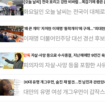
9시부터 시작한 모금이 오후 7시 5
[오늘 날씨] 전국 흐리고 강한 비바람...목감기에 좋은
화요일인 오늘 날씨는 전국이 대체로
겼다고 공지했다. 세부적인 총모금액은
겠다. 기상청은 "전국에 비가 내리
인 수는 3만5038명이다. 이를 평
은 비가 내리겠다"고 예보했다.예상
'꽤 큰 개미' 자처한 이재명 '동학개미'에 구애…"최대한
원을 후원한 셈이다. 특히 이 가운데 
이재명 더불어민주당 대선 경선 후보
10~50mm ▲강원도 10~50mm 
2893명이다. 전체 후원자 비율의 9
에서 90%에 육박하는 누적 득표율
광주·전남 20~60mm ▲전북 10~
감사…
에 주력했다. 앞서도 금융투자소득세
단독
자살·사망 등으로 수사종결, 지난해에만 9만건 
▲대구·경북, 울릉도·독도 10~40m
피의자의 자살·사망 등을 포함한 사유
의 표심 잡기에 나섰던 이재명 후보는
제주도북부 20~60mm 등이다.전
수가 지난해 한 해에만 8만8912건에
미'를 자처하며 이른바 '동학개미'들
55km/h(…
수사종결은 지난 대선이 치러졌던 20
30대 유명 개그우먼, 숨진 채 발견…전 남친과 관련있나
이익 보호를 위한 상법 개정 재추진 
대만의 유명 여성 개그우먼이 갑작스
해 1분기에만 2만 건을 돌파했다.
언을 다시 꺼내들었다. 부동산에 몰
관련된 것 아니냐는 추측이 일고 있다
유력 정치인의 주변 인물들이 자살·
민이 자본시장에서 부…