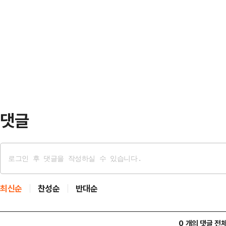
르면, 대만 스탠드업 코미디언 천잔(3
고려하면, 사회정의 구현을 위해 사망
옥상에서 발견됐다.신고를 받고 출동
을 세분해서 관리하는 한편, 필요할
상태였다. 사망 원인은 아직 조사 
진상을 …
은 천잔의 SNS 계정을 찾아 애도의
날은 그의 생일로, 사망 전 마지막 
은 …
댓글
최신순
찬성순
반대순
0 개의 댓글 전