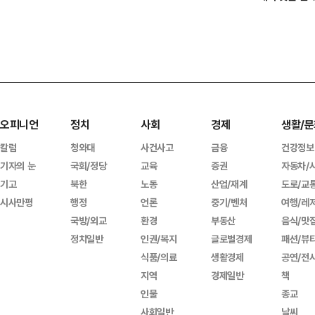
오피니언
정치
사회
경제
생활/문
칼럼
청와대
사건사고
금융
건강정보
기자의 눈
국회/정당
교육
증권
자동차/
기고
북한
노동
산업/재계
도로/교
시사만평
행정
언론
중기/벤처
여행/레
국방/외교
환경
부동산
음식/맛
정치일반
인권/복지
글로벌경제
패션/뷰
식품/의료
생활경제
공연/전
지역
경제일반
책
인물
종교
사회일반
날씨