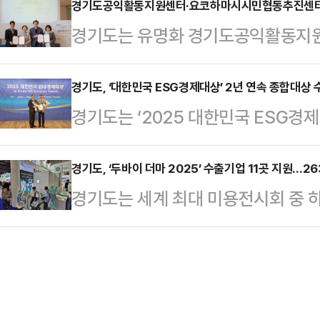
층에게 자산․소득과 관계없이 고른 
경기도공익활동지원센터·요코하마시시민협동추진센터,
업기획자)가 운영하는 성장지원 프로
경기도는 유명화 경기도공익활동지
가 안정적 금융 생활을 할 수 있도
에는 엑셀러레이터의 연내 합산 3억
추진센터장은 18일 요코하마시 시
금리 대출과 우대금리 저축을 이용할 
장지원 …
협력 증진을 위해 업무협약을 체결했
경기도, ‘대한민국 ESG경제대상’ 2년 연속 종합대상 
지다. 잔고가 있으면 시중은행보다 
경기도는 ‘2025 대한민국 ESG경
추진센터는 ‘요코하마시시민협동조례
용해도 낮은 이자로 이용할 수 있다
했다고 20일 밝혔다.이번 수상은 ‘2
하는 광역지원센터다.협약에 따라 양
7000억원 규모로 모두 …
등급을 받아 17개 광역자치단체 중 1
경기도, ‘두바이 더마 2025’ 수출기업 11곳 지원…
원, 공익활동 선진사례 공유 및 지역
경기도는 세계 최대 미용전시회 중 하나
연속 종합대상을 받게 됐다.지난 1
연구 및 협력사업 모색 등을 하기
기업 11개사로 구성된 경기도관을 운
‘대한민국 ESG경제대상’은 ESG경
마·일본 관동 지역 시민사회와의 공
16일까지 아랍에미리트 두바이에서
증포럼(KOSRA)이 공동 주최하고
11개사는 글로벌 피부 미용 바이어
해 시상식에는 전국 지자체, 공공기관
진액은 58건, 1137만달러(167억원
으며, …