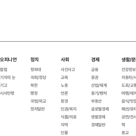
오피니언
정치
사회
경제
생활/문
칼럼
청와대
사건사고
금융
건강정보
기자의 눈
국회/정당
교육
증권
자동차/
기고
북한
노동
산업/재계
도로/교
시사만평
행정
언론
중기/벤처
여행/레
국방/외교
환경
부동산
음식/맛
정치일반
인권/복지
글로벌경제
패션/뷰
식품/의료
생활경제
공연/전
지역
경제일반
책
인물
종교