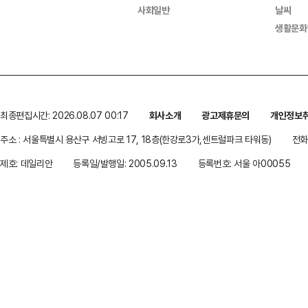
사회일반
날씨
생활문화
최종편집시간: 2026.08.07 00:17
회사소개
광고제휴문의
개인정보
주소 : 서울특별시 용산구 서빙고로 17, 18층(한강로3가,센트럴파크 타워동)
전화 
제호: 데일리안
등록일/발행일: 2005.09.13
등록번호: 서울 아00055