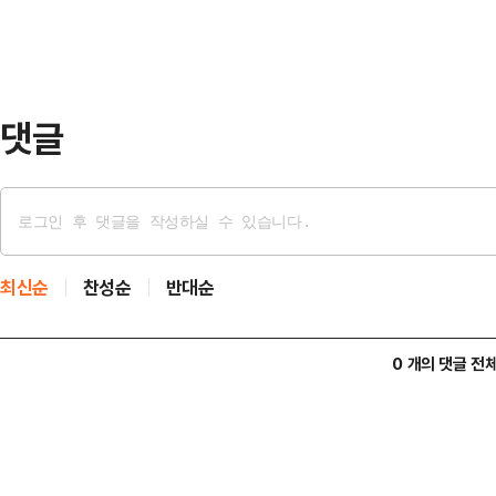
건, 263만달러(38억원) 규모의 
는 피부 및 레이저 의료 분야의 최신
는 11…
댓글
최신순
찬성순
반대순
0 개의 댓글 전