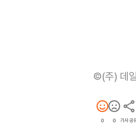
©(주) 데
기사 공
0
0