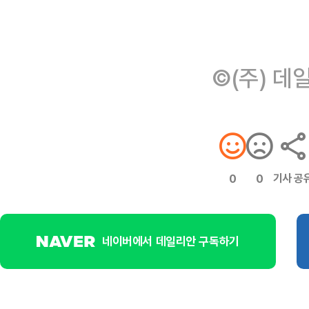
©(주) 데
기사 공
0
0
네이버에서 데일리안 구독하기