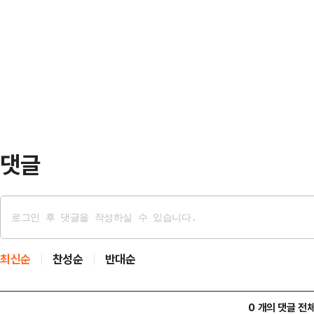
며 법적 대응을 예고했다.선대위는 
스팅보터 지역으로 꼽히는 '충청권'부
커뮤니티와 SNS에 도봉역 인근에서
전략으로 보인다.17일 민주당에 따르
후보의 아들이라는 허위 사실이 게시
한 순회 경선…
관계자는 이 운전자를 중년 여성으로 
자의 행위는 이 후보가 대선에서 당
비속에 관한 허위사…
댓글
최신순
찬성순
반대순
0 개의 댓글 전