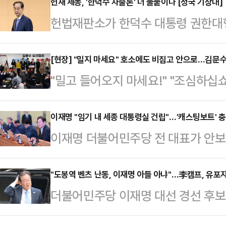
에선 국가 운영을 위해 필요한 정책
헌재 제동, '한덕수 차출론' 더 불붙이나 [정국 기상대]
헌법재판소가 한덕수 대통령 권한대
한 정치적 관계로 얽힌 나경원·한동
보자 2명(이완규·함상훈)을 지명한
선 현안을 두고 치열한 공방이 오고갈
을 받아들이면서, 정치권 안팎에선 6
[현장] "밀지 마세요" 호소에도 비집고 안으로…김문수
일 서울 여의도 중앙당사에서 '21대 
"밀고 들어오지 마세요!" "조심하십쇼
'한덕수 차출론'이 힘을 잃게 되는 
예비후보들의 토론회 조를 결정했다. 
선 예비후보 선거캠프 개소식 시작 5
영 대선 후보로 나서는 데에는 별다
제를 두고 본인의…
로 꽉 차 있었다. 아직 안으로 들어
이재명 "임기 내 세종 대통령실 건립"…'캐스팅보트' 
적지 않다.한덕수 대행이 지난 8일
이재명 더불어민주당 전 대표가 안보
오려고 하자 작은 충돌이 발생하기도
판사를 헌법재판관 후보자로 지명한
21대 대선을 겨냥한 정책 행보를 본격
자들의 열기로 후텁지근했다. '국민의
만큼, 오히려 헌재의 결…
무실 세종 이전 공약' 등 지역 균형 
"도봉역 벤츠 난동, 이재명 아들 아냐"…李캠프, 유포
는 현장이었다.김문수 국민의힘 대선
더불어민주당 이재명 대선 경선 후보
학연구소를 찾아 첨단 무기 체계 개
에서 선거사무소 개소식을 개최하며 대
난동 사건'에 이재명 후보 아들이 연
적 이미지를 부각했다. 민주당 대선
소식 개…