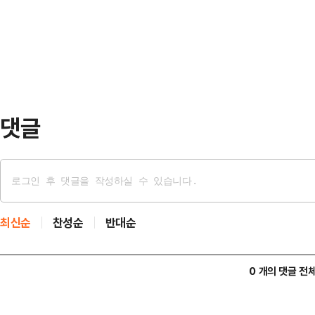
학연구소를 찾아 첨단 무기 체계 개
판사를 헌법재판관 후보자로 지명한
적 이미지를 부각했다. 민주당 대선
만큼, 오히려 헌재의 결…
스팅보터 지역으로 꼽히는 '충청권'부
전략으로 보인다.17일 민주당에 따르
한 순회 경선…
댓글
최신순
찬성순
반대순
0 개의 댓글 전