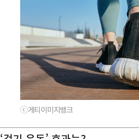
ⓒ게티이미지뱅크
‘걷기 운동’ 효과는?