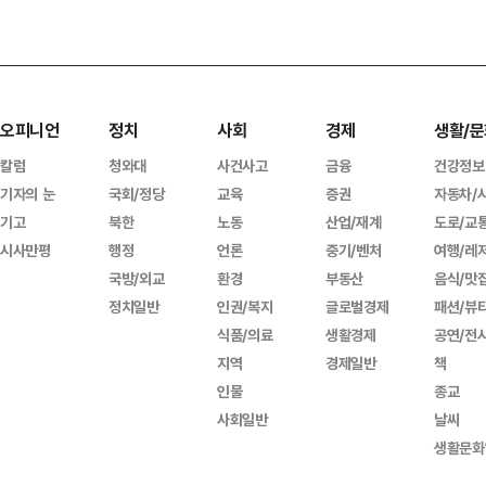
오피니언
정치
사회
경제
생활/문
칼럼
청와대
사건사고
금융
건강정보
기자의 눈
국회/정당
교육
증권
자동차/
기고
북한
노동
산업/재계
도로/교
시사만평
행정
언론
중기/벤처
여행/레
국방/외교
환경
부동산
음식/맛
정치일반
인권/복지
글로벌경제
패션/뷰
식품/의료
생활경제
공연/전
지역
경제일반
책
인물
종교
사회일반
날씨
생활문화