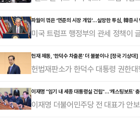
선 예비후보 선거캠프 개소식 시작 5
선 현안을 두고 치열한 공방이 오고갈
로 꽉 차 있었다. 아직 안으로 들어
파월이 꺾은 ‘연준의 시장 개입’…실망한 투심, 韓증시
일 서울 여의도 중앙당사에서 '21대 
미국 트럼프 행정부의 관세 정책이 
오려고 하자 작은 충돌이 발생하기도
예비후보들의 토론회 조를 결정했다. 
가운데 제롬 파월 미국 연방준비제도(
자들의 열기로 후텁지근했다. '국민의
제를 두고 본인의…
호) 발언까지 나오자 투심은 더욱 실
헌재 제동, '한덕수 차출론' 더 불붙이나 [정국 기상대]
는 현장이었다.김문수 국민의힘 대선
헌법재판소가 한덕수 대통령 권한대
것이라는 우려까지 나오고 있다.18
에서 선거사무소 개소식을 개최하며 대
보자 2명(이완규·함상훈)을 지명한
미국 대통령이 촉발한 관세 전쟁으로
소식 개…
을 받아들이면서, 정치권 안팎에선 6
이재명 "임기 내 세종 대통령실 건립"…'캐스팅보트' 
가운데 파월 의장의 우려까지 더해지
이재명 더불어민주당 전 대표가 안보
'한덕수 차출론'이 힘을 잃게 되는 
은 ‘상호관세 90일 유예’를 발표한
21대 대선을 겨냥한 정책 행보를 본격
영 대선 후보로 나서는 데에는 별다
한 반면 중국…
무실 세종 이전 공약' 등 지역 균형 
적지 않다.한덕수 대행이 지난 8일