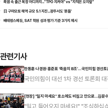
폭염 속 출근 복장 어디까지..."TPO 지켜야" vs "지적은 오지랖"
日 구마모토 해역 규모 5.1 지진...광주서도 '흔들'
베테랑스에듀, SAT 학원 성과 평가 기준 3가지 제시
관련기사
한동훈·나경원·홍준표 '죽음의 B조'…국민의힘 경선토론
국민의힘이 대선 1차 경선 토론회 
짐이 엿보이고 있다. 각자 분야에서
에선 국가 운영을 위해 필요한 정책
[현장] "밀지 마세요" 호소에도 비집고 안으로…김문수
"밀고 들어오지 마세요!" "조심하십쇼
한 정치적 관계로 얽힌 나경원·한동