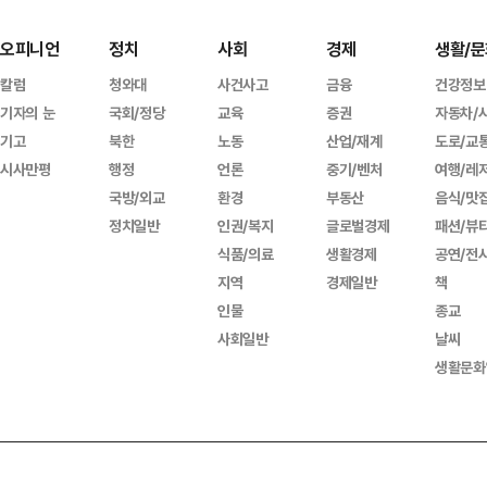
오피니언
정치
사회
경제
생활/문
칼럼
청와대
사건사고
금융
건강정보
기자의 눈
국회/정당
교육
증권
자동차/
기고
북한
노동
산업/재계
도로/교
시사만평
행정
언론
중기/벤처
여행/레
국방/외교
환경
부동산
음식/맛
정치일반
인권/복지
글로벌경제
패션/뷰
식품/의료
생활경제
공연/전
지역
경제일반
책
인물
종교
사회일반
날씨
생활문화