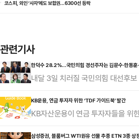
코스피, 외인 ‘사자’에도 보합권…6300선 등락
관련기사
한덕수 28.2%…국민의힘 경선주자는 김문수·한동훈
내달 3일 치러질 국민의힘 대선후보 
한덕수 대통령 권한대행 국무총리가 
지지율 1위에 올라섰다.경선에 나선
KB운용, 연금 투자자 위한 ‘TDF 가이드북’ 발간
KB자산운용이 연금 투자자들을 위한
위였던 김문수 예비후보를 한동훈 예
‘KB 온국민·다이나믹 TDF 가이드
도가 무르익고 있다.데일리안이 여
면 ‘KB 온국민·다이나믹 TDF 가이
삼성증권, 블룸버그 WTI원유 선물 추종 ETN 3종 상
해 지난 14~15일 무선 100% A