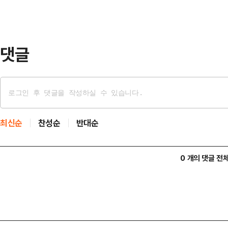
의와 참여를 향상시켰다.KB증권은 
▲SOR(자동주문전송) 주문 실사 점
장 상황실 운…
댓글
최신순
찬성순
반대순
0 개의 댓글 전