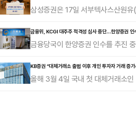
삼성증권은 17일 서부텍사스산원유(
투자자를 사회초년생·직장인·은퇴자로
총 459명을 대상으로 '6월 3일 조
지수증권) 3종을 상장했다고 밝혔다.
제안한다.KB자산운용의 ‘KB 온국민
적합한지'를…
그 WTI원유 선물 ETN B' ▲'삼성
금융위, KCGI 대주주 적격성 심사 중단…한양증권 인
현황 등에 대한 추가 정보도 제공한
금융당국이 한양증권 인수를 추진 중
B' ▲'삼성 블룸버그 인버스 2X WT
KB자산운용 홈페이지에서 누구나 무
중단하기로 했다.16일 금융투자업계
래소(NYMEX)의 WTI원유 선물 
발간을 기념…
정례회의를 열고 KCGI에 대한 대
KB증권 “대체거래소 출범 이후 개인 투자자 거래 증가
률을 +1배, +2배, -2배 추종한다.
올해 3월 4일 국내 첫 대체거래소인
는 KCGI에 대한 국세청 세무조사가
능한 ‘삼성 블룸버그 WTI원유 선물 E
KB증권이 개인 투자자들의 거래가 
다고 판단해 금융감독원과 논의를 통
다.넥스트레이드의 출범으로 정규장(오
지방국세청 조사4국으로부터 세무조사
마켓(오전 8시~8시 50분), 애프터
혐의와 강성부 대표 개인비리를 들여
졌다. 이에 따라 출근 전이나 퇴근 
에 따르면 국세청을 비…