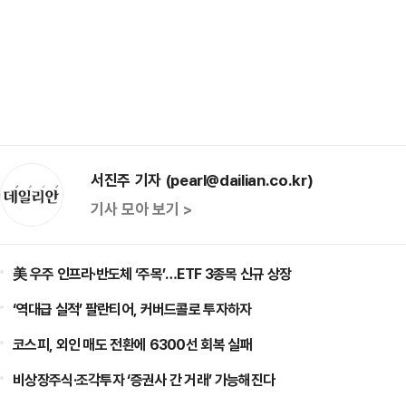
서진주 기자 (pearl@dailian.co.kr)
기사 모아 보기 >
美 우주 인프라·반도체 ‘주목’…ETF 3종목 신규 상장
‘역대급 실적’ 팔란티어, 커버드콜로 투자하자
코스피, 외인 매도 전환에 6300선 회복 실패
비상장주식·조각투자 ‘증권사 간 거래’ 가능해진다