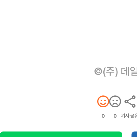
©(주) 데
기사 공
0
0