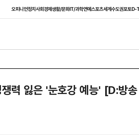
오피니언
정치
사회
경제
생활/문화
IT/과학
연예
스포츠
세계
수도권
포토
D-
쟁력 잃은 '눈호강 예능' [D:방송