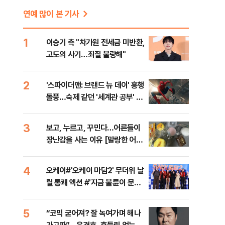
연예 많이 본 기사
기
1
이승기 측 "차가원 전세금 미반환,
고도의 사기…죄질 불량해"
2
'스파이더맨: 브랜드 뉴 데이' 흥행
돌풍…숙제 같던 '세계관 공부' 덜
었다 [영화 뷰]
3
보고, 누르고, 꾸민다…어른들이
장난감을 사는 이유 [말랑한 어른
들②]
4
오케이#'오케이 마담2' 무더위 날
릴 통쾌 액션 #'지금 불륜이 문제
가 아닙니다' 코미디+미스터리 장
르 #대한축구협회 청문회 [주간
5
“코믹 굳어져? 잘 녹여가며 해나
사진관]