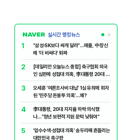
실시간 랭킹뉴스
1
6
"삼성·SK보다 싸게 달라"…애플, 中창신
2030은
에 '더 비싸다' 퇴짜
줄 알았나
리 헬스]
2
7
[데일리안 오늘뉴스 종합] 축구협회 외국
"캐리비
인 심판에 성접대 의혹, 李대통령 20대 지
다 달아나
지율 하락 의식했나, 삼전닉스 올인은 금
3
8
오세훈 '여론조사비 대납' 1심 유죄에 회자
"약만으론
물, SK하이닉스 프리마켓 시초가 논란 재
된 '민주당 돈봉투 의혹'…왜?
과학자의 
점화, 김민석 "과반 승리 가능성 99%" 등
4
9
李대통령, 20대 지지율 하락 의식했
레버리지 
나…"청년 보편적 지원 문턱 낮춰야"
지수로 
5
10
'압수수색·성접대 의혹' 송두리째 흔들리는
지진에 
대한민국 축구판
日 여성..