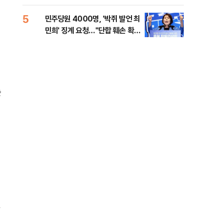
[시승기]
5
10
민주당원 4000명, '박쥐 발언 최
[단
민희' 징계 요청…"단합 훼손 확인
희룡
해야"
증거
높