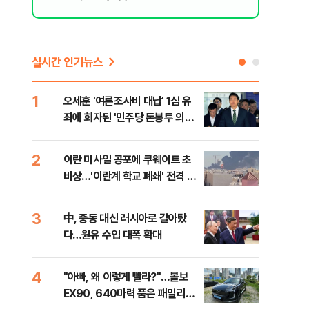
실시간 인기뉴스
1
6
오세훈 '여론조사비 대납' 1심 유
日 
죄에 회자된 '민주당 돈봉투 의
했지
혹'…왜?
2
7
이란 미사일 공포에 쿠웨이트 초
"탄
비상…'이란계 학교 폐쇄' 전격 명
'이
령
질
3
8
中, 중동 대신 러시아로 갈아탔
보완
다…원유 수입 대폭 확대
은 
4
9
"아빠, 왜 이렇게 빨라?"…볼보
"삼
EX90, 640마력 품은 패밀리카
中창