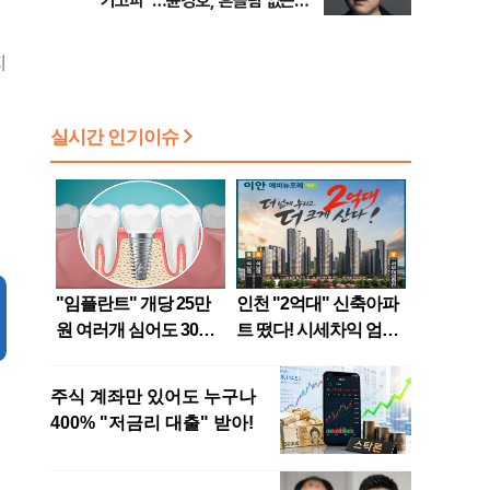
가고파”…윤경호, 흔들림 없는
‘대세’ [인터뷰]
지