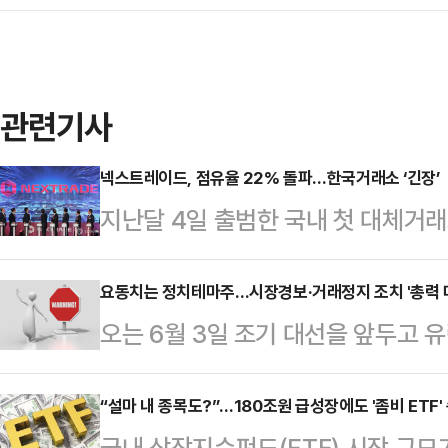
관련기사
넥스트레이드, 점유율 22% 돌파…한국거래소 ‘긴장’
지난달 4일 출범한 국내 첫 대체거
확대하고 있다. 한국거래소가 독점해
체제로 전환된 가운데 한국거래소의 
요동치는 정치테마주…시장경보·거래정지 조치 '총력 
오는 6월 3일 조기 대선을 앞두고
이드에 따르면 전일(14일) 기준 넥
급등과 급락을 반복하고 있다. 정치
억원으로 집계됐다. 같은날 한국거래
권사들은 시장경보 및 거래정지 조치
“설마 내 종목도?”…180조원 급성장에도 '좀비 ETF'
넥스트레이드의 점유율이 출범 한 달 
국내 상장지수펀드(ETF) 시장 규모