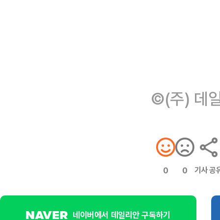
©(주) 데
기사 공
0
0
네이버에서 데일리안 구독하기