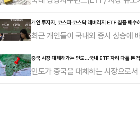
있다. 16일 한국거래소에 따르면 이
레이드는 3월 4일 출범 이후 거래
있다. 하지만 시장의 주목을 받지 못해
설은 이달에만 712%(3165→2만5
들었다는 평가를 받는…
꾸준히 등장하고 있어 시장 환경을 
개인 투자자, 코스피·코스닥 레버리지 ETF 집중 매수
거래일 연속 상한가를 기록해 한 차례
최근 개인들이 국내외 증시 상승에 
소에 따르면 올 들어 지난 10일까지 
다시 상한가로 직행했다. 이로 인해 
집중적으로 사들이고 있다. 글로벌 
된 지 3개월이 지난 점, 지난해 1분
주’들은 하…
있는 상황에서 이를 저가 매수의 기
중국 시장 대체해가는 인도…국내 ETF 자리 다툼 본
려하면 많은 수준이다.ETF 시장의
인도가 중국을 대체하는 시장으로서
는 것이다.8일 한국거래소에 따르면 
아이러니한 상황이다. 최근 5년 동안
관련 상장지수펀드(ETF) 경쟁도 치
트(0.26%) 오른 2334.23에 
했던 인도 증시가 정부의 적극적인 
호가를 일시 효력 정지하는 사이드카
라는 기대감이 커지면서 점유율 다툼
루 만에 반등을 기록했다.도널드 트
자업계에 따르면 KB자산운용은 지난 1
이지만 시장 …
시했다. 해당 상품은 KB자산운용이 