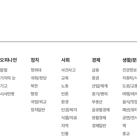
오피니언
정치
사회
경제
생활/문
칼럼
청와대
사건사고
금융
건강정보
기자의 눈
국회/정당
교육
증권
자동차/
기고
북한
노동
산업/재계
도로/교
시사만평
행정
언론
중기/벤처
여행/레
국방/외교
환경
부동산
음식/맛
정치일반
인권/복지
글로벌경제
패션/뷰
식품/의료
생활경제
공연/전
지역
경제일반
책
인물
종교