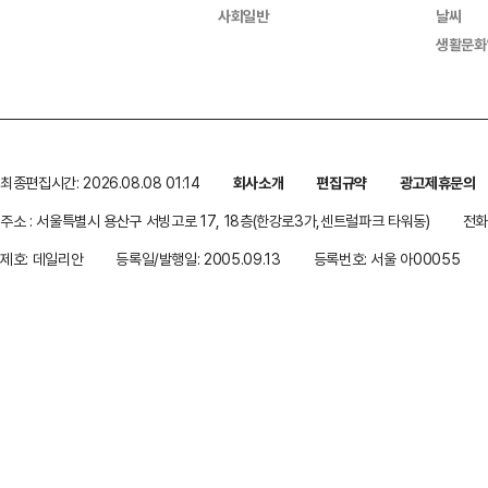
사회일반
날씨
생활문화
최종편집시간: 2026.08.08 01:14
회사소개
편집규약
광고제휴문의
주소 : 서울특별시 용산구 서빙고로 17, 18층(한강로3가,센트럴파크 타워동)
전화 
제호: 데일리안
등록일/발행일: 2005.09.13
등록번호: 서울 아00055