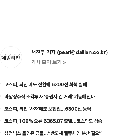
서진주 기자 (pearl@dailian.co.kr)
기사 모아 보기 >
코스피, 외인 매도 전환에 6300선 회복 실패
비상장주식·조각투자 ‘증권사 간 거래’ 가능해진다
코스피, 외인 ‘사자’에도 보합권…6300선 등락
코스피, 1.09% 오른 6365.07 출발…코스닥도 상승
삼전닉스 올인은 금물…“반도체 밸류체인 분산 필요”