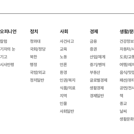
오피니언
정치
사회
경제
생활/문
칼럼
청와대
사건사고
금융
건강정보
기자의 눈
국회/정당
교육
증권
자동차/
기고
북한
노동
산업/재계
도로/교
시사만평
행정
언론
중기/벤처
여행/레
국방/외교
환경
부동산
음식/맛
정치일반
인권/복지
글로벌경제
패션/뷰
식품/의료
생활경제
공연/전
지역
경제일반
책
인물
종교
사회일반
날씨
생활문화