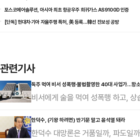
포스코에어솔루션, 아시아 최초 항공우주 희귀가스 AS9100D 인증
[단독] 현대차·기아 자율주행 특허, 美 등록…韓선 진보성 공방
관련기사
독주 먹여 비서 성폭행·불법촬영한 40대 사업가…항소
비서에게 술을 먹여 성폭행 하고, 상
가 2심에서도 징역형을 선고 받았다
사10-1부(부장판사 이상호 이재신 
한덕수, (기왕 하려면) 반기문 말고 윤석열 돼라
한덕수 대망론은 거품일까, 파도일까
의처벌등에관한특례법 위반 등 혐의로