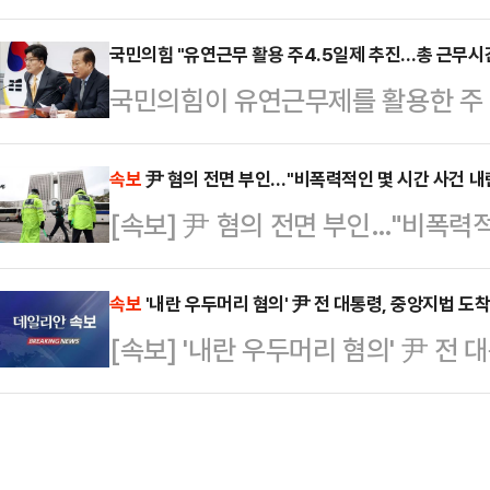
출마 움직임이 있을 때마다 나오는 회
6년을 선고한 원심을 유지했다. 8
양지에서만 살고, 공직에 의해 주어
국민의힘 "유연근무 활용 주4.5일제 추진…총 근무시간
했다.A씨는 2023년 4월 자신의 
국민의힘이 유연근무제를 활용한 주 
돌팔매를 맞기 시작하면 금방 도중하
여성과 성관계하던 중 연인 B씨에게 
부터 목요일까지 하루 8시간 기본 근
않는다.실제로 화려하게 떴다가 바로
의를 받고 있다.…
시간만 근무하는 방식이다. 이러한 
속보
尹 혐의 전면 부인…"비폭력적인 몇 시간 사건 내
회의론 안줏거리가 되다시피 한 반기
[속보] 尹 혐의 전면 부인…"비폭력
감소하지 않는다는 설명이다.권영세
그 뒤를 잇는다. 판사-감사원장 출신
에서 열린 비상대책위원회의에서 "
대선을 돌파한…
속보
'내란 우두머리 혐의' 尹 전 대통령, 중앙지법 도
활용한 주 4.5일제를 정책으로 적극
[속보] '내란 우두머리 혐의' 尹 전
면 울산 중구청은 주 40시간 근무
가질 수 있도록 유연근무…