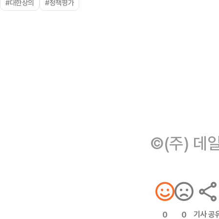
#대한상의
#정책평가
©(주) 데
기사 공
0
0