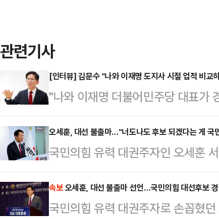
관련기사
[인터뷰] 김문수 "나와 이재명 도지사 시절 업적 비교
"나와 이재명 더불어민주당 대표가 
(제 경쟁력이) 분명하게 보일 겁니다
내려놓고 대선 출사표를 던졌다. 여
오세훈, 대선 불출마…"너도나도 후보 되겠다는 게 국민
국민의힘 유력 대권주자인 오세훈 서
확장성에 한계가 있다'는 의구심이 
선언했다.오세훈 시장은 12일 오전 
탄핵에 대한 반대 입장 고수 등으로 
긴급 기자회견에서 "정치인에게 추진
속보
오세훈, 대선 불출마 선언…국민의힘 대선후보 경
다. 대중은 김 전 장관이 대선 본선에
국민의힘 유력 대권주자로 손꼽혔던 
때는 멈추는 용기도 필요하다"며 "이
수 있을지 주의깊게 들여다보고 있다