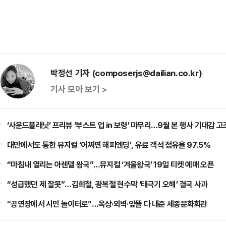
박정선 기자 (composerjs@dailian.co.kr)
기사 모아 보기 >
‘사운드플래닛’ 프리뷰 ‘부스트 업 in 보령’ 마무리…9월 본 행사 기대감 고
대만에서도 통한 뮤지컬 ‘어쩌면 해피엔딩’, 유료 객석 점유율 97.5%
“마침내 열리는 아렌델 왕국”…뮤지컬 ‘겨울왕국’ 19일 티켓 예매 오픈
“성급했던 제 잘못”…김희철, 광복절 현수막 ‘태극기 오해’ 결국 사과
“공연장에서 시민 놀이터로”…옥상·외벽·앞뜰 다 내준 세종문화회관