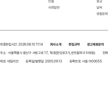
인물
종교
사회일반
날씨
생활문화
최종편집시간: 2026.08.10 11:14
회사소개
편집규약
광고제휴문의
주소 : 서울특별시 용산구 서빙고로 17, 18층(한강로3가,센트럴파크 타워동)
전화 
제호: 데일리안
등록일/발행일: 2005.09.13
등록번호: 서울 아00055