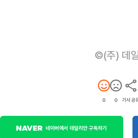
©(주) 데
기사 공
0
0
네이버에서 데일리안 구독하기