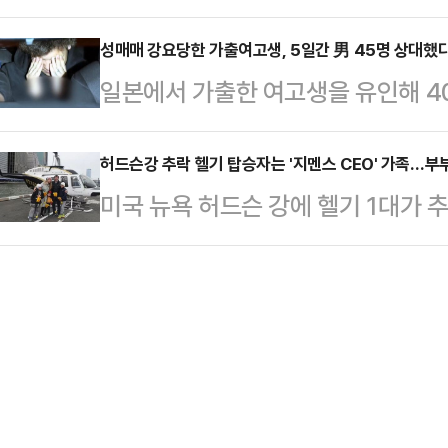
불출마를 선언했다. 국민의힘 대선
상화를 위해 백의종군으로 마중물 역
시절 이뤄낸…
12일 오전 11시 서울 여의도 국민
성매매 강요당한 가출여고생, 5일간 男 45명 상대했
선언한 오 시장은 자신과 비전을 함
일본에서 가출한 여고생을 유인해 4
서 "미약하게나마 내 한몸 비켜드리
해서 역할을 하겠다고 말했다.오 시
대 남성 3명이 체포됐다.지난 9일 
다"며 "이번 대선에 출마하지 않겠
나의 역할이 사라진다고…
부 경찰이 여고생을 성매매를 시킨 다
허드슨강 추락 헬기 탑승자는 '지멘스 CEO' 가족…부
마중물 역할을 하겠다"고 밝혔다.
미국 뉴욕 허드슨 강에 헬기 1대가 추
(22), 니야마 슌토(21)를 매춘 
기에 탑승하고 있던 일가족이 글로벌
난해 7월 소셜미디어(SNS)를 통해
(CEO)와 그의 가족이었던 것으로 전
현의 호텔 등에서 성매매하도록 강요
르면, 이날 오후 3시 17분께 미 뉴
결지 '구리시타'를 출입하던 학생인 
고가 접수됐다.사고는 헬기가 이날 
출 청소년들이…
한 지 약 18분 만에 발생한 것으로 
맨해튼 스카이라인을 따라 북쪽으로 