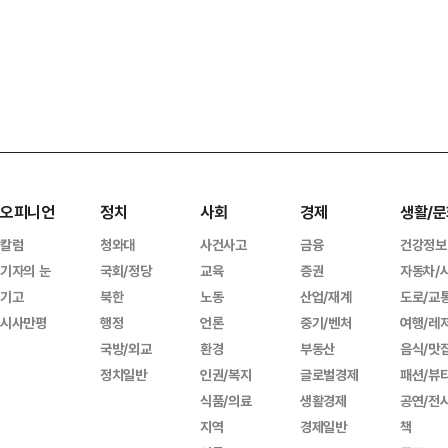
오피니언
정치
사회
경제
생활/문
칼럼
청와대
사건사고
금융
건강정보
기자의 눈
국회/정당
교육
증권
자동차/
기고
북한
노동
산업/재계
도로/교
시사만평
행정
언론
중기/벤처
여행/레
국방/외교
환경
부동산
음식/맛
정치일반
인권/복지
글로벌경제
패션/뷰
식품/의료
생활경제
공연/전
지역
경제일반
책