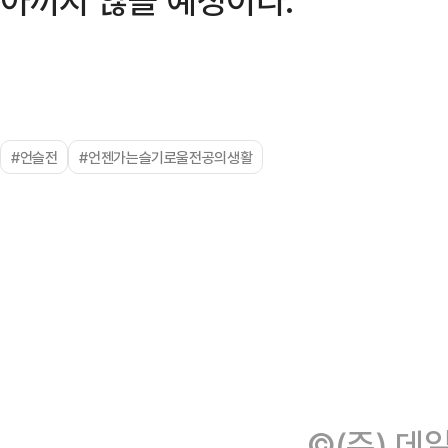
#언슬전
#언젠가는슬기로울전공의생활
©(주) 데