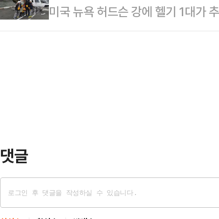
미국 뉴욕 허드슨 강에 헬기 1대가 추
다.한동훈 전 대표는 12일 울산 첫
기에 탑승하고 있던 일가족이 글로벌
사인 자동차부품 제조업체 명화공업을
(CEO)와 그의 가족이었던 것으로 전
"트럼프 대통령의 관세 정책으로 자
르면, 이날 오후 3시 17분께 미 뉴
현장에서 듣고, 정치가 어떤 일을 해
고가 접수됐다.사고는 헬기가 이날 
산에 제일 처음…
한 지 약 18분 만에 발생한 것으로 
맨해튼 스카이라인을 따라 북쪽으로 
했다.목격자들…
댓글