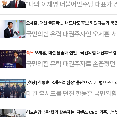
"나와 이재명 더불어민주당 대표가 
(제 경쟁력이) 분명하게 보일 겁니다
내려놓고 대선 출사표를 던졌다. 여
오세훈, 대선 불출마…"너도나도 후보 되겠다는 게 국민
국민의힘 유력 대권주자인 오세훈 서
확장성에 한계가 있다'는 의구심이 
선언했다.오세훈 시장은 12일 오전 
탄핵에 대한 반대 입장 고수 등으로 
긴급 기자회견에서 "정치인에게 추진
속보
오세훈, 대선 불출마 선언…국민의힘 대선후보 경
다. 대중은 김 전 장관이 대선 본선에
국민의힘 유력 대권주자로 손꼽혔던 
때는 멈추는 용기도 필요하다"며 "이
수 있을지 주의깊게 들여다보고 있다
불출마를 선언했다. 국민의힘 대선
상화를 위해 백의종군으로 마중물 역
시절 이뤄낸…
12일 오전 11시 서울 여의도 국민
[현장] 한동훈 'K제조업 심장' 울산으로…트럼프 스트
선언한 오 시장은 자신과 비전을 함
대권 출사표를 던진 한동훈 국민의힘 
서 "미약하게나마 내 한몸 비켜드리
해서 역할을 하겠다고 말했다.오 시
조업의 '심장' 울산을 향했다. 미국
다"며 "이번 대선에 출마하지 않겠
나의 역할이 사라진다고…
길린 산업 현장을 발로 누비며 기업들
허드슨강 추락 헬기 탑승자는 '지멘스 CEO' 가족…부
마중물 역할을 하겠다"고 밝혔다.