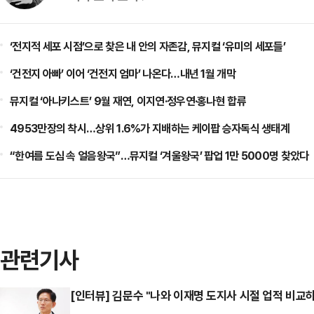
‘전지적 세포 시점’으로 찾은 내 안의 자존감, 뮤지컬 ‘유미의 세포들’
‘건전지 아빠’ 이어 ‘건전지 엄마’ 나온다…내년 1월 개막
뮤지컬 ‘아나키스트’ 9월 재연, 이지연·정우연·홍나현 합류
4953만장의 착시…상위 1.6%가 지배하는 케이팝 승자독식 생태계
“한여름 도심 속 얼음왕국”…뮤지컬 ‘겨울왕국’ 팝업 1만 5000명 찾았다
관련기사
[인터뷰] 김문수 "나와 이재명 도지사 시절 업적 비교