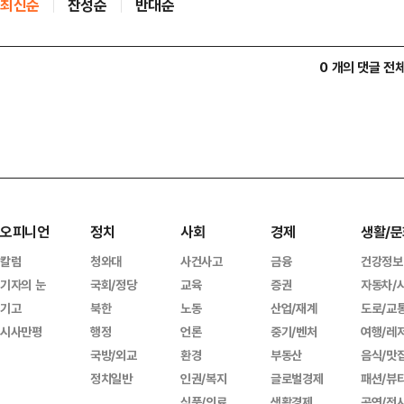
최신순
찬성순
반대순
0 개의 댓글 전
오피니언
정치
사회
경제
생활/문
칼럼
청와대
사건사고
금융
건강정보
기자의 눈
국회/정당
교육
증권
자동차/
기고
북한
노동
산업/재계
도로/교
시사만평
행정
언론
중기/벤처
여행/레
국방/외교
환경
부동산
음식/맛
정치일반
인권/복지
글로벌경제
패션/뷰
식품/의료
생활경제
공연/전