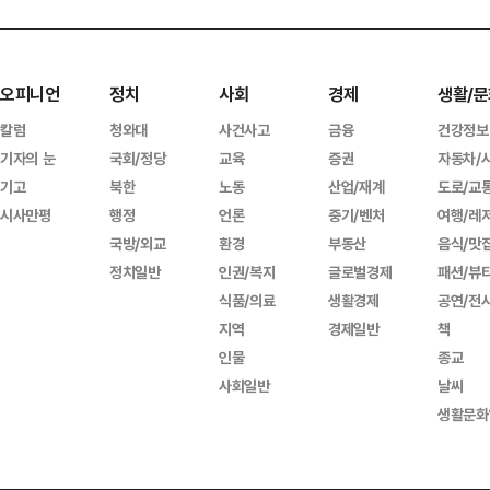
오피니언
정치
사회
경제
생활/문
칼럼
청와대
사건사고
금융
건강정보
기자의 눈
국회/정당
교육
증권
자동차/
기고
북한
노동
산업/재계
도로/교
시사만평
행정
언론
중기/벤처
여행/레
국방/외교
환경
부동산
음식/맛
정치일반
인권/복지
글로벌경제
패션/뷰
식품/의료
생활경제
공연/전
지역
경제일반
책
인물
종교
사회일반
날씨
생활문화