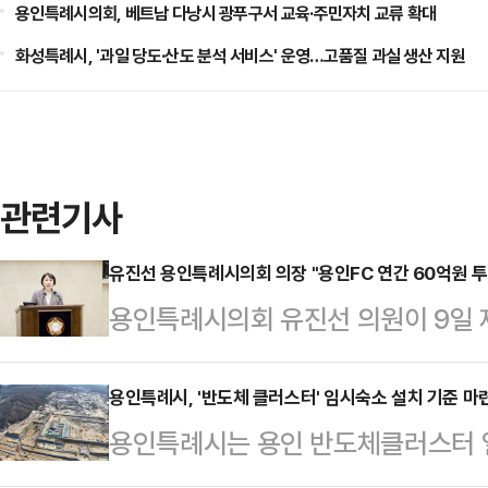
용인특례시의회, 베트남 다낭시 광푸구서 교육·주민자치 교류 확대
화성특례시, '과일 당도·산도 분석 서비스' 운영…고품질 과실 생산 지원
관련기사
유진선 용인특례시의회 의장 "용인FC 연간 60억원 투
용인특례시의회 유진선 의원이 9일 제
발언을 통해 시민프로축구단(용인FC
다.유 의원은 먼저 시민프로축구단 
용인특례시, '반도체 클러스터' 임시숙소 설치 기준 마
용인특례시는 용인 반도체클러스터 일
시는 이미 경전철 운영비로 매년 약 
로자들이 기거할 임시숙소를 원활하게 