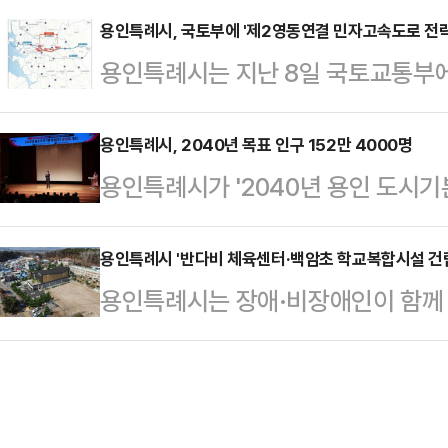
399억원을 발행하는 등 세입 감소
장 임시숙소 설치 기준'을 정해 시행
용인특례시, 국토부에 '제2영동연결 민자고속도로 전략
어려움은 지속되고 있다고 지적했다.앞
용인특례시는 지난 8일 국토교통부에
건설 근로자들이 거주할 임시숙소 설
K리그 참가를 목표로 '용인시 시민
도로 민간투자사업 전략환경영향평가(
역 주민들의 생활에도 불편함이 없도
시 이 시장은 매년 …
9일 밝혔다.검토 의견서에는 고속도
용인특례시, 2040년 목표 인구 152만 4000명
서다.시는 특히 건설 근로자용 숙소 
용인특례시가 '2040년 용인 도시기
공사 과정에서 보완해야 할 사안 등을
나 타 용도 목적의 가설건축물을 지을
을 듣기 위한 공청회를 지난 4일 개최
결(의왕~용인~광주) 고속도로'는 
의 실사용자(원도급자…
본계획(안)'은 '사람과 자연이 함께
용인특례시 '반다비 체육센터·백암초 학교복합시설 건립
의 '처인구 모현읍(능원리·매산리·일
용인특례시는 장애·비장애인이 함께 사
하고 △미래도시전환을 위한 경제자
속도로 경기광주분기점'까지 4차로,
교복합시설' 건립 사업이 행정안전부
거도시 △유기적으로 연계되는 연결
이어진 '제2경인고속…
일 밝혔다.중앙투자심사 승인 이후의
지속도시를 4대 목표로 제시했다.시
만 남아 있기 때문에 두 사업은 확정
증가를 반영해 시의 목표 인구를 15