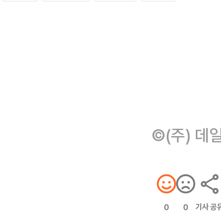
©(주) 데
기사 공
0
0