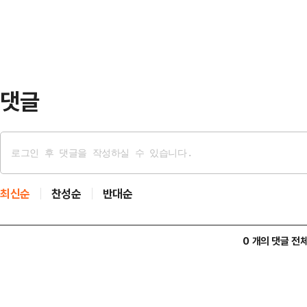
다.이상일 시장은 두 사업이 통과한 것
2035 용인도시기본…
과로 큰 보람을 느낀다"며 "용인의 
행하겠다"고 말했다.용인시는 지난해
방재정 투자심사에서 …
댓글
최신순
찬성순
반대순
0 개의 댓글 전