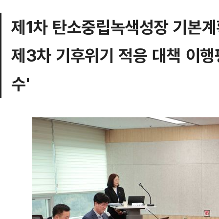
제1차 탄소중립녹색성장 기본계
제3차 기후위기 적응 대책 이행평
수'