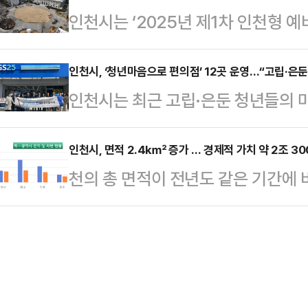
인천시는 ‘2025년 제1차 인천형 
험이 풍부한 GKL과 지역 관광사업
동차 운수사업 등에 관한 조례’에 따
8개 군·구에서 총 14개 기업이 신
사가 협력해 구성한 맞춤형 실무교육
하…
업’은 취약계층을 위한 일자리 창출과
인천시, ‘청년마음으로 편의점’ 12곳 운영…“고립·은둔
지노 분야에 취업을 희망하는 시민(인
인천시는 최근 고립·은둔 청년들의 
를 실현하는 기업을 발굴하고, 이를
등 우대) 중에서 교육 수료 후 즉시 
기 위해 GS리테일(GS25)과 ‘청년
시장이 지정하는 기업을 의미한다.앞
교육 과정은 카지노 …
결했다고 7일 밝혔다.‘청년마음으로 
인천시, 면적 2.4㎢ 증가 … 경제적 가치 약 2조 30
예비사회적기업 지정을 희망하는 기업
천의 총 면적이 전년도 같은 기간에 비
을 통해 마음 건강의 어려움을 경험
선정된 기업에는 정부의 ‘자생력 강화
경제적 가치 증가로 집계됐다.인천시
들의 마음건강 회복과 성장을 지원하
된다.주요 지원 …
지적통계 따르면 연수구 송도동 인천경
강복지센터 부설 청년마음건강센터와
공구 항만배후단지(0.9㎢)의 매립
지역 12개 GS25 편의점을 지정해
(66만 9028필지)로 나타났다고 
있을 때 쉽게 도움을…