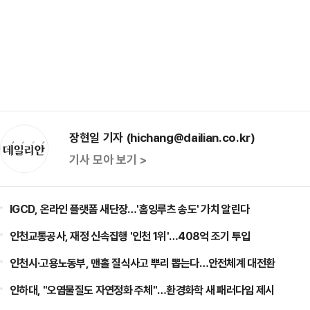
장현일 기자 (hichang@dailian.co.kr)
기사 모아 보기 >
IGCD, 온라인 플랫폼 새단장…'홈잉루츠 송도' 가치 알린다
인천교통공사, 재정 신속집행 '인천 1위'…408억 조기 투입
인천시·고용노동부, 맨홀 질식사고 뿌리 뽑는다…안전체계 대전환
인하대, "오염물질도 자연정화 주체"…환경화학 새 패러다임 제시