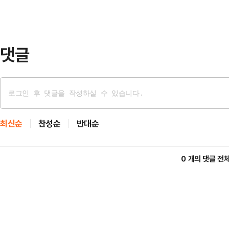
에서 지적공부(토지·임야대장)에 등
별, 지목(토지의 종류)별, 소유(개인
매년…
댓글
최신순
찬성순
반대순
0 개의 댓글 전