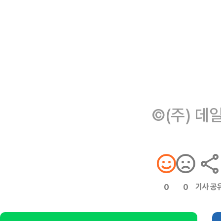
©(주) 데
기사 공
0
0