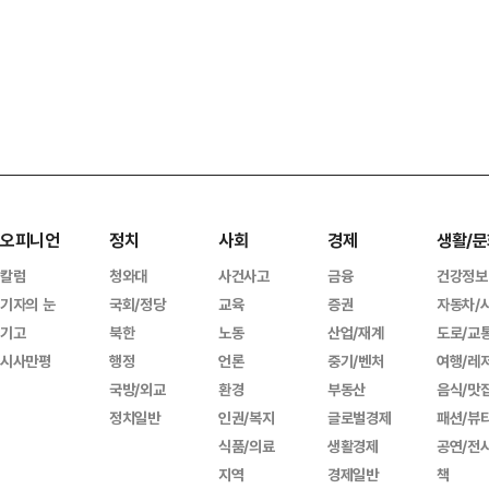
오피니언
정치
사회
경제
생활/문
칼럼
청와대
사건사고
금융
건강정보
기자의 눈
국회/정당
교육
증권
자동차/
기고
북한
노동
산업/재계
도로/교
시사만평
행정
언론
중기/벤처
여행/레
국방/외교
환경
부동산
음식/맛
정치일반
인권/복지
글로벌경제
패션/뷰
식품/의료
생활경제
공연/전
지역
경제일반
책