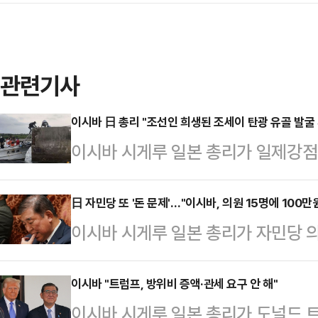
관련기사
이시바 日 총리 "조선인 희생된 조세이 탄광 유골 발굴 
이시바 시게루 일본 총리가 일제강점
유골 발굴과 관련해 정부 차원의 지
합뉴스 보도에 따르면 이시바 총리는
日 자민당 또 '돈 문제'…"이시바, 의원 15명에 100만
이시바 시게루 일본 총리가 자민당 의
민주당 오쓰바키 유코 의원의 질의에
상당의 상품권을 배포한 것으로 알려
토하겠다"며 "현장을 직접 보는 것이
총리의 비서는 지난 3일 총리 간담회
이시바 "트럼프, 방위비 증액·관세 요구 안 해"
득을 얻는다면 주저하지 않을 생각이
이시바 시게루 일본 총리가 도널드 
15명에게 인당 상품권 10만엔을 건
자체적으로 자금을 모아 위험을 무릅