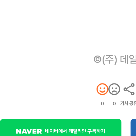
©(주) 데
기사 공
0
0
네이버에서 데일리안 구독하기