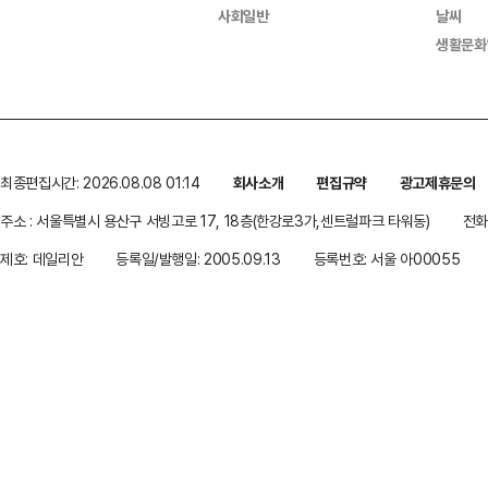
사회일반
날씨
생활문화
최종편집시간: 2026.08.08 01:14
회사소개
편집규약
광고제휴문의
주소 : 서울특별시 용산구 서빙고로 17, 18층(한강로3가,센트럴파크 타워동)
전화 
제호: 데일리안
등록일/발행일: 2005.09.13
등록번호: 서울 아00055