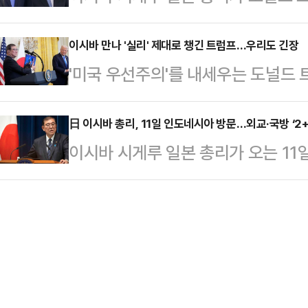
비에 대해 자국이 판단할 문제라 말
는 이날 오후 11시 20분 공저에서 
귀한 일이라고 평가한다…
(닛케이)에 따르면 이시바 총리는 전
이시바 만나 '실리' 제대로 챙긴 트럼프…우리도 긴장
품이었을 뿐 법적으로 문제가 없다”
'미국 우선주의'를 내세우는 도널드
는)어디까지나 일본이 결정하는 문제
다”고 말했다.아사히는 “일본 정치
에서 관세 정책과 방위비 분담 문제 
다”고 말했다. 그러면서 트럼프 대
품 거래는 …
다. 일본과 비슷한 처지에 놓인 우리
日 이시바 총리, 11일 인도네시아 방문…외교·국방 ‘2+
다.앞서 일본 정부는 2022년 안보
이시바 시게루 일본 총리가 오는 1
성이 커져 긴장감이 고조되고 있다.
1% 수준이던 방위비를 2027년 2
통령과 정상회담을 한다고 일본 니혼
시게루 일본 총리와 첫 정상회담을 갖
는 이날 회담에서 트럼…
이자이 신문은 이번 정상회담에서 양
가하겠단 의향을 여과 없이 드러냈다
‘2+2 회담’을 개최하는 데 합의할
할 것이고, 대부분 상호 관세(reciproc
출을 강화하는 가운데 일본과 인도네
또…
다고 분석했다.일본 정부는 정부 안전