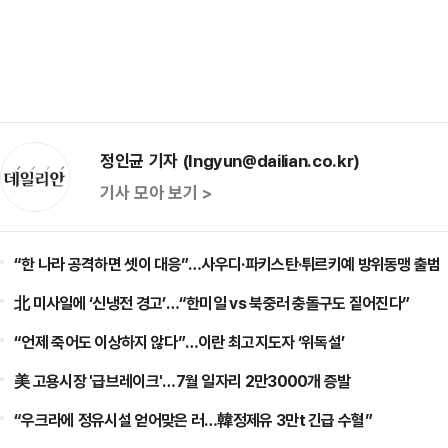
정인균 기자 (Ingyun@dailian.co.kr)
기사 모아 보기 >
“한 나라 공격하면 셋이 대응”…사우디·파키스탄·튀르키예 방위동맹 출범
北 미사일에 ‘신냉전 경고’…“한미일 vs 북중러 충돌구도 짙어진다”
“언제 죽어도 이상하지 않다”…이란 최고지도자 ‘위독설’
美 고용시장 '급브레이크'…7월 일자리 2만3000개 증발
“우크라에 정유시설 얻어맞은 러…韓정제유 3만t 긴급 수혈”