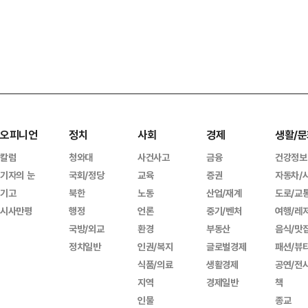
오피니언
정치
사회
경제
생활/문
칼럼
청와대
사건사고
금융
건강정보
기자의 눈
국회/정당
교육
증권
자동차/
기고
북한
노동
산업/재계
도로/교
시사만평
행정
언론
중기/벤처
여행/레
국방/외교
환경
부동산
음식/맛
정치일반
인권/복지
글로벌경제
패션/뷰
식품/의료
생활경제
공연/전
지역
경제일반
책
인물
종교