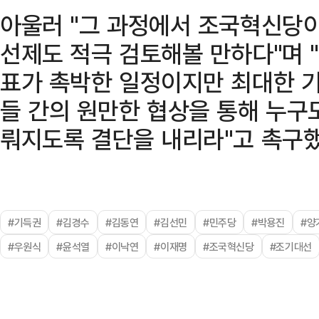
아울러 "그 과정에서 조국혁신당
선제도 적극 검토해볼 만하다"며 
표가 촉박한 일정이지만 최대한 
들 간의 원만한 협상을 통해 누구
뤄지도록 결단을 내리라"고 촉구했
#기득권
#김경수
#김동연
#김선민
#민주당
#박용진
#양
#우원식
#윤석열
#이낙연
#이재명
#조국혁신당
#조기대선