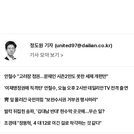
정도원 기자 (united97@dailian.co.kr)
기사 모아 보기 >
안철수 "고려장 정권…문재인 시즌2만도 못한 세제 개편안"
'이재명정권에 직격탄' 안철수, 오늘 오후 2시반 데일리안TV 전격 출연
靑 앞 몰려간 국민의힘 "보완수사권 거부권 행사하라"
발칵 뒤집힌 송파, '김대남 반대' 현수막 곳곳에…무슨 일?
조경태 "장동혁, 4 대 12로 이긴 걸로 착각하는 것 같다"