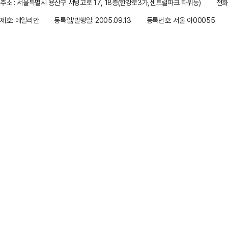
주소 : 서울특별시 용산구 서빙고로 17, 18층(한강로3가,센트럴파크 타워동)
전화 
제호: 데일리안
등록일/발행일: 2005.09.13
등록번호: 서울 아00055