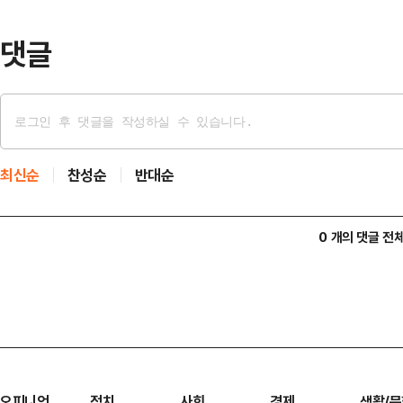
있고, 본…
댓글
최신순
찬성순
반대순
0 개의 댓글 전
오피니언
정치
사회
경제
생활/문