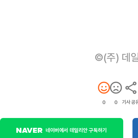
©(주) 데
기사 공
0
0
네이버에서 데일리안 구독하기