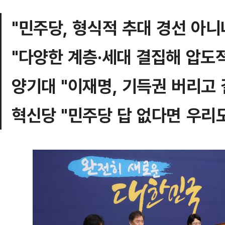
"민주당, 형식적 추대 경선 아니
"다양한 계층·세대 결집해 압도
양기대 "이재명, 기득권 버리고
혁신당 "민주당 답 없다면 우리도