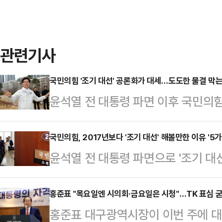
관련기사
국민의힘 '조기 대선' 공론화가 대세…도도한 물결 막는
윤석열 전 대통령 파면 이후 국민의힘
도도한 물결을 이루고 있다. 대선후
출마 시사 발언까지 나왔다.이에 '3
국민의힘, 2017년보다 '조기 대선' 해볼만한 이유 '5가
윤석열 전 대통령 파면으로 '조기 대선
선을 공론화하며 전열을 가다듬어야 
출 대통령의 두 번째 파면으로 '여당
'조기 대선'에 지장을 주는 요소라면
론상 불리할 수밖에 없다. 다만 정치
홍준표 "목요일엔 시의회·금요일은 시청"…TK 표심 
해야 한다는 지적이다.5일 정치권에
홍준표 대구광역시장이 이번 주에 
때보다는 이번 대선의 조건이 국민의
은 전날 밤 페이스북을 통해 한동훈