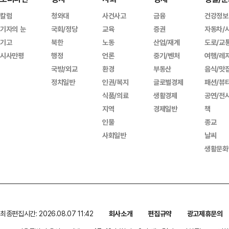
칼럼
청와대
사건사고
금융
건강정보
기자의 눈
국회/정당
교육
증권
자동차/
기고
북한
노동
산업/재계
도로/교
시사만평
행정
언론
중기/벤처
여행/레
국방/외교
환경
부동산
음식/맛
정치일반
인권/복지
글로벌경제
패션/뷰
식품/의료
생활경제
공연/전
지역
경제일반
책
인물
종교
사회일반
날씨
생활문화
최종편집시간: 2026.08.07 11:42
회사소개
편집규약
광고제휴문의