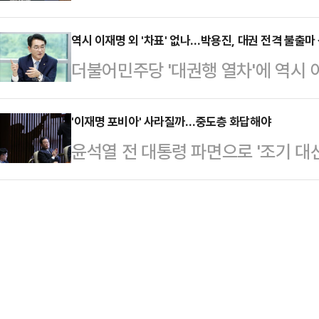
인사를 한 뒤 상경(上京)한다고 밝혔
민의힘에 따르면, 국민의힘은 6일 의
지지 선언을 했다…
북(TK)의 표심을 견고히 다지고 올
역시 이재명 외 '차표' 없나…박용진, 대권 전격 불출마
제로의 전환 등에 관한 총의를 모은다.
더불어민주당 '대권행 열차'에 역시 이
대권 출사표를 던진 셈이라는 해석이
차주에는 곧바로 대선 후보 선출을 
비명(비이재명)계 유력 대권주자 중 
북에 "목요일은 그동안 시정을 감시
이다.여…
격적으로 대권 불출마 선언을 했다.
'이재명 포비아' 사라질까…중도층 화답해야
를 하고, 금요일은 그동안 같이 일했
윤석열 전 대통령 파면으로 '조기 대
"이번 대선에 출마하지 않겠다"며 "
게 감사 인사를 할 예정"이라며 "25
당 대표가 차기 대권을 잡을 후보로 
만, 경선 후보가 아닌 평당원으로서
야간열차를 타고 …
종 여론조사에서 선두를 달리는 이 대
찾아 헌신하겠다"고 밝혔다.아울러 
도'나 '반이재명' 정서 또한 높은 상
다"며 "조기 대선에서 반드시 만들어야
사' 공천 과정, 거대 의석을 바탕으
닌 국민…
탄핵안 주도 등에서 보여준 '이재명 
잡을 것이라는 분석도 나온다.이 대