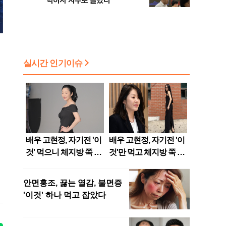
막히자 지수로 몰렸다