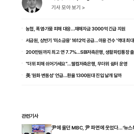
기사 모아 보기 >
농협, 폭염·가뭄 피해 대응…재해자금 3000억 긴급 지원
서금원, 상반기 '미소금융' 1612억 공급…이용 건수 '역대 최대
200만원까지 최고 연 7.7%…SBI저축은행, 생활파킹통장 
"더위 피해 쉬어가세요"…웰컴저축은행, 무더위 쉼터 운영
美 '원화 변동성' 언급…환율 1300원대 진입 날개 달까
관련기사
尹에 울던 MBC, 尹 파면에 웃었다…‘뉴스특