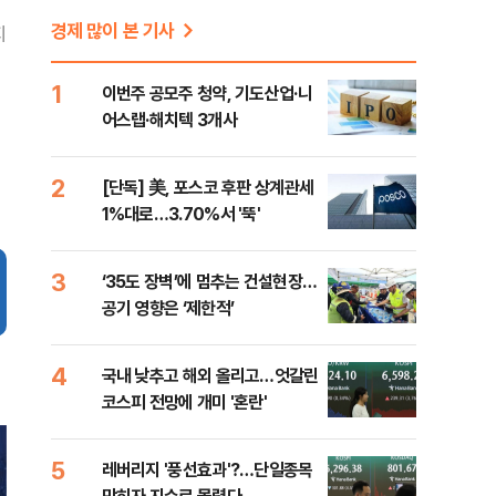
경제 많이 본 기사
지
1
이번주 공모주 청약, 기도산업·니
어스랩·해치텍 3개사
2
[단독] 美, 포스코 후판 상계관세
1%대로…3.70%서 '뚝'
3
‘35도 장벽’에 멈추는 건설현장…
공기 영향은 ‘제한적’
4
국내 낮추고 해외 올리고…엇갈린
코스피 전망에 개미 '혼란'
5
레버리지 '풍선효과'?…단일종목