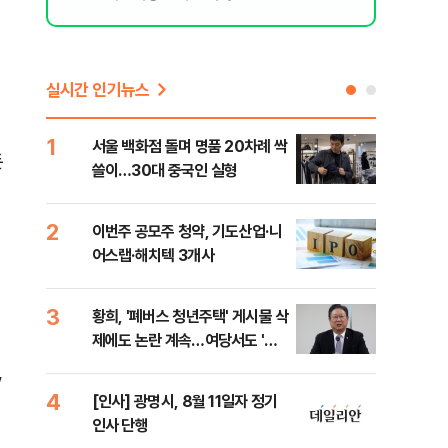
실시간 인기뉴스
1
6
서울 백화점 돌며 명품 20차례 싹
"정
돈
쓸이…30대 중국인 실형
도 
원 
2
7
이번주 공모주 청약, 기도산업·니
李,
어스랩·해치텍 3개사
국민
李 
3
8
황희, '폐버스 청년주택' 게시물 삭
[단
제에도 논란 계속…여당서도 '내
1%
로남불' 비판
,
4
9
[인사] 광명시, 8월 11일자 정기
[속
인사 단행
선거