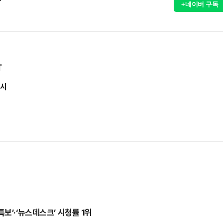
+네이버 구독
'
출시
보’·‘뉴스데스크’ 시청률 1위