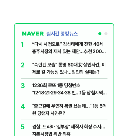
실시간 랭킹뉴스
1
6
“다시 시청으로” 김선태에게 전한 40세
김민석, 
충주시장의 재치 있는 제안…추천 2000
누적 결과
개
2
7
"숙련된 모습" 통영 60대女 살인사건, 미
"정청래,
제로 갈 가능성 있나…범인의 실체는?
말라"…친
격돌
3
8
1236회 로또 1등 당첨번호
최악의 
'12·18·21·29·34·38'번…1등 당첨지역
낮 최고 
어디?
4
9
"출근길에 우연히 복권 샀는데…" 1등 5억
‘탄약 고
원 당첨자 사연은?
색출하라
5
10
경찰, 드라마 '김부장' 제작사 회장 수사…
장애인 밀
자본시장법 위반 의혹
심도 실형