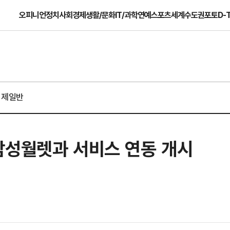
오피니언
정치
사회
경제
생활/문화
IT/과학
연예
스포츠
세계
수도권
포토
D-
경제일반
삼성월렛과 서비스 연동 개시