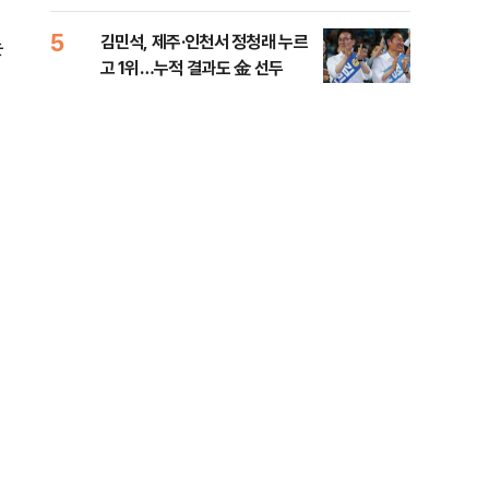
리
5
10
김민석, 제주·인천서 정청래 누르
헤그
는
고 1위…누적 결과도 金 선두
60
구