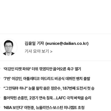
김윤일 기자 (eunice@dailian.co.kr)
기사 모아 보기 >
‘이강인 티켓 파워!’ 더위 꺾였지만 끓어오른 축구 열기
‘7번’ 이강인, 아틀레티코 마드리드 비공식 데뷔전 벤치 출발
“그만둬야 하나” 눈물 왈칵 쏟은 장은수, 187번째 도전서 첫 승
틀어막힌 손흥민, 2경기 연속 침묵…LAFC 극적 벼락골 승리
‘NBA 보인다’ 이현중, 뉴올리언스·보스턴 미니캠프 초청