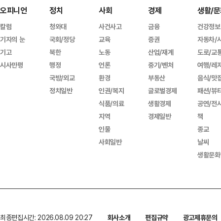
오피니언
정치
사회
경제
생활/문
칼럼
청와대
사건사고
금융
건강정보
기자의 눈
국회/정당
교육
증권
자동차/
기고
북한
노동
산업/재계
도로/교
시사만평
행정
언론
중기/벤처
여행/레
국방/외교
환경
부동산
음식/맛
정치일반
인권/복지
글로벌경제
패션/뷰
식품/의료
생활경제
공연/전
지역
경제일반
책
인물
종교
사회일반
날씨
생활문화
최종편집시간: 2026.08.09 20:27
회사소개
편집규약
광고제휴문의