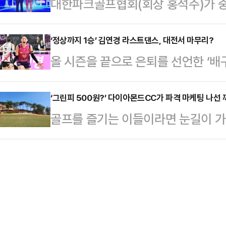
대한파크골프협회(회장 홍석주)가 
카소 브릭타운 볼파크에서 열린 샌
펼쳤고 18홀에 가서야 2홀 차 승리
장 개장 기념행사에 공식 초청을 받
와 홈 경기에 1번 타자 유격수로 선
획득한…
호인 단체 관광객 300여명이 참가한
‘정상까지 1승’ 김연경 라스트댄스, 대전서 마무리?
다.멀티히트를 기록한 김혜성은 마이
올 시즌을 끝으로 은퇴를 선언한 ‘
홍석주 회장을 비롯해 광역 시·도협회
다.김혜성은 첫 타석부터 안타를 신고
가 대전서 막을 내릴지 관심이 모아진
한 이번일정은 단순한 개장 기념식 참
상대 오른손 투수 라이언 버…
체육관에서 홈 팀 정관장을 상대로 도
‘그린피 500원?’ 다이아몬드CC가 파격 마케팅 나선 
꼬를 트는 역사적인의미를 담고 있다
골프를 즐기는 이들이라면 눈길이 가
결정(5전 3승제) 3차전을 치른다.
성 웨이하이시는 지리적 이점과 역
양산에 위치한 다이아몬드CC(대표 문
차전에서 승리하면 2018-19시즌 
로 우리나라 파크골프의 …
코스 이용료(그린피)를 정하는 ‘그린
된다.3차전은 김연경의 프로무대 마지
사전 예약을 통해 골프장을 방문한 
고 있다.김연경은 지난 2월 13일 
다고 판단된 금액을 설문지에 작성해
서 …
금액이다. 즉, 500원도 좋고 10