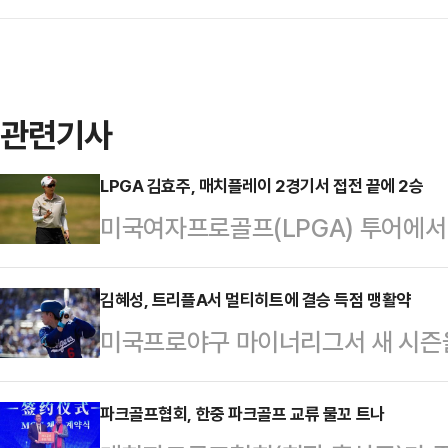
관련기사
LPGA 김효주, 매치플레이 2경기서 접전 끝에 2승
미국여자프로골프(LPGA) 투어에서
에서도 승리를 거뒀다.김효주는 4일
섀도 크리크 골프코스(파72)에서 열린
김혜성, 트리플A서 멀티히트에 결승 득점 맹활약
미국프로야구 마이너리그서 새 시즌
레이’ 조별리그 2차전서 덴마크의 나
휘두르며 팀 승리를 견인했다.로스
를 따냈다.전날 베일리 타디(미국)와의
메츠 소속의 김혜성은 4일(한국시각
파크골프협회, 한중 파크골프 교류 물꼬 트나
승을 거뒀던 김효주는 2차전서 고전했