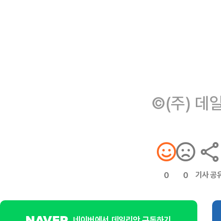
©(주) 데
기사 공
0
0
네이버에서 데일리안 구독하기