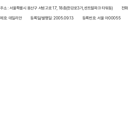
주소 : 서울특별시 용산구 서빙고로 17, 18층(한강로3가,센트럴파크 타워동)
전화 
제호: 데일리안
등록일/발행일: 2005.09.13
등록번호: 서울 아00055