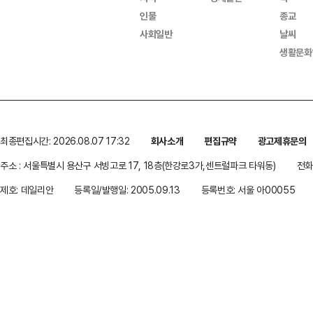
인물
종교
사회일반
날씨
생활문화
최종편집시간: 2026.08.07 17:32
회사소개
편집규약
광고제휴문의
주소 : 서울특별시 용산구 서빙고로 17, 18층(한강로3가,센트럴파크 타워동)
전화 
제호: 데일리안
등록일/발행일: 2005.09.13
등록번호: 서울 아00055