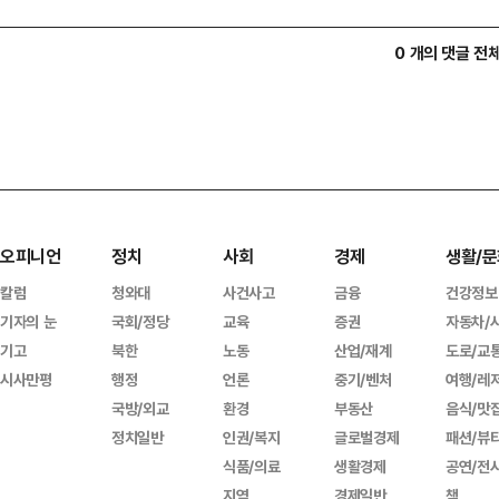
0 개의 댓글 전
오피니언
정치
사회
경제
생활/문
칼럼
청와대
사건사고
금융
건강정보
기자의 눈
국회/정당
교육
증권
자동차/
기고
북한
노동
산업/재계
도로/교
시사만평
행정
언론
중기/벤처
여행/레
국방/외교
환경
부동산
음식/맛
정치일반
인권/복지
글로벌경제
패션/뷰
식품/의료
생활경제
공연/전
지역
경제일반
책