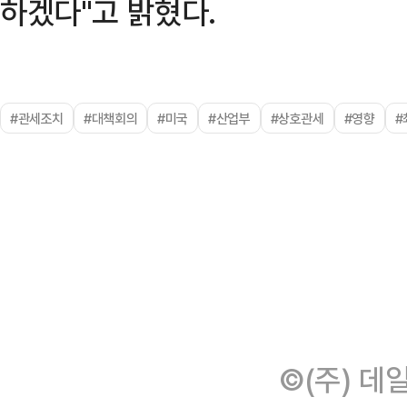
하겠다"고 밝혔다.
#관세조치
#대책회의
#미국
#산업부
#상호관세
#영향
#
©(주) 데