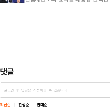
사망한 것으로 확인됐다.경찰은 유족
더불어민주당 대표가 야권 지지층과 
“극 중 최고의 키스 장면을 소개해달
체적인 사망 경…
여론조사에서 74.0%를 기록해 압도
굴을 움켜쥐고 입맞춤을 퍼부었다.
박할수록 지지율도 함께 상승하는 추
지었고, 머레이는 만족한 듯 카메라
명) 가운데 55.8%가 '행정 경험'을,
로 꼽았다. 반면 정치인의 기본 덕목으
다. 최근 이 대표가 선거법 위반 사
법…
댓글
최신순
찬성순
반대순