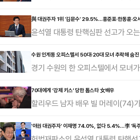
시로 지정하면서 헌법재판관 8인의 
변론종결 이후 역대 최장시간 평의가
與 대권주자 1위 '김문수' 29.5%…홍준표·한동훈·오
윤석열 대통령 탄핵심판 선고가 오는 
닌 인용 4, 기각 혹은 각하 4의 '4
가장 유력한 여권 대권주자로 김문수 
지 않다고 전망했다. 다만 일각에서는
뒤로 홍준표 대구광역시장·한동훈 국민
수원 인계동 오피스텔서 50대·20대 모녀 추락해 숨진
재법 개정 추진, 마은혁 헌법재판관 
경기 수원의 한 오피스텔에서 모녀가 
별시장(8.0%) 순으로 높은 응답
가 진행되면서 일부 재판관이 의견을 
42분께 경기도 수원시 팔달구 인계
여론조사공정㈜에 의뢰해 지난 3월 31
조계…
성 2명이 숨진 채 발견됐다.경찰에
70대에게 ‘강제 키스’ 당한 톱스타 女배우
을 통해 국민의힘 지지층 및 무당층 
할리우드 남자 배우 빌 머레이(74)가
50대 여성 A 씨와 그의 딸인 20대
될 경우 범여권 대선 후보로 누가 가
스’를 해 논란이 일고 있다.2일 데
다.현장에서 유서는 발견되지 않았다
동…
영화 ‘더 프렌드(The Friend)’ 
'야권 대권주자' 이재명 74.0%, 없다 5.4%…李 '독
가족 없이 단둘이 살아온 것으로 전해
헌법재판소의 윤석열 대통령 탄핵선고
(Watch What Happens Liv