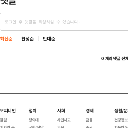
댓글
최신순
찬성순
반대순
0 개의 댓글 전
오피니언
정치
사회
경제
생활/문
칼럼
청와대
사건사고
금융
건강정보
기자의 눈
국회/정당
교육
증권
자동차/