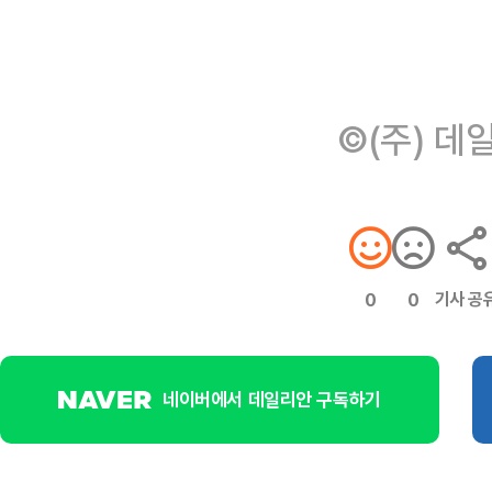
©(주) 데
기사 공
0
0
네이버에서 데일리안 구독하기