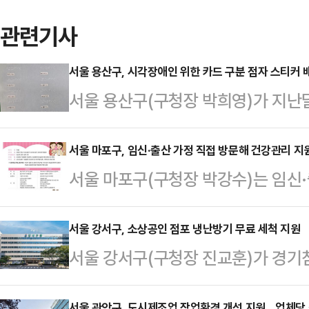
관련기사
서울 용산구, 시각장애인 위한 카드 구분 점자 스티커 
서울 용산구(구청장 박희영)가 지난
게 분별할 수 있는 점자 스티커 6종
행'이라 이름 붙인 이 사업은 시각
서울 마포구, 임신·출산 가정 직접 방문해 건강관리 지
서울 마포구(구청장 박강수)는 임신
을 방지하고 일상생활의 편의를 높
사회복지사가 방문하여 양육과 건강
제작한 점자 스티커는▲주민등록
건강관리사업'을 연중 운영한다고 3
서울 강서구, 소상공인 점포 냉난방기 무료 세척 지원
통카드▲바우처카드 등 카드 명칭 6
서울 강서구(구청장 진교훈)가 경기
상자는 마포구 관내 주소지를 둔 임신
드에 부착해 종류를 쉽게 구별할 수
인을 위해 '냉난방기 무료 세척' 지
가 있는 출산가정이다.이 사업은 영
을 높이고, 사각지대를 최소화하기 
서울 관악구, 도시제조업 작업환경 개선 지원…업체당 