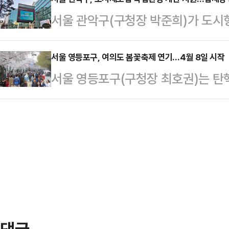
은 소상공인 사업장에서 사용하는 냉
문해 산모·신생아 돌봄부터 육아 고
서울 관악구(구청장 박준희)가 도시
과 에너지 효율을 개선하고, 소상공
지역사회자원을 연계한다.신청은 임신
있도록 지원하는 '2025년 도시제
다.지원 대상은 강서구에서 1년 이상
소2층 햇빛센터를 방문하거나e보…
모집한다고 2일 밝혔다.구는 업무 특
서울 영등포구, 여의도 봄꽃축제 연기…4월 8일 시작
임차형 소상공인 점포다. 총 300여
서울 영등포구(구청장 최호권)는 탄핵
시 노출되는 ▲의류봉제 ▲기계금속 
래되고 연 매출이 적은 점포를 우선
일로 예정됐던 봄꽃 행사 시작을 4월
시제조업체의 작업환경개선을 지원한
진행되며, 구에…
핵 심판 선고일을 전후해 국회 주변
사업자 등록한 도시제조업체로, 상시 
따라, 1일 오후 3시 긴급 대책회의
청할 수 있다.지원 규모는 업체당 최
다양한 방안을 논의한 끝에 이같이 
만원 증가한 금액이다. …
동안 많은 시민들이 여의도 벚꽃길을
확보와 편의 제공에 초점을 맞춰 행사
소해 운영하기로…