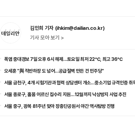
김인희 기자 (ihkim@dailian.co.kr)
기사 모아 보기 >
폭염 중대경보 7일 오후 6시 해제…토요일 최저 22℃, 최고 36℃
오세훈 "與 적반하장 도 넘어…공급절벽 만든 건 민주당"
서울 금천구, 4개 시험기관과 협력 상담센터 개소…중소기업 규격인증 취
서울 종로구, 홀몸 어르신 집수리 지원…12월까지 낙상방지 사업 추진
서울 중구, 광복 81주년 맞아 장충단공원서 야간 역사탐방 진행