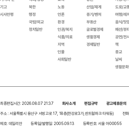
기고
북한
노동
산업/재계
도로/교
시사만평
행정
언론
중기/벤처
여행/레
국방/외교
환경
부동산
음식/맛
정치일반
인권/복지
글로벌경제
패션/뷰
식품/의료
생활경제
공연/전
지역
경제일반
책
인물
종교
사회일반
날씨
생활문화
최종편집시간: 2026.08.07 21:37
회사소개
편집규약
광고제휴문의
주소 : 서울특별시 용산구 서빙고로 17, 18층(한강로3가,센트럴파크 타워동)
전화 
제호: 데일리안
등록일/발행일: 2005.09.13
등록번호: 서울 아00055