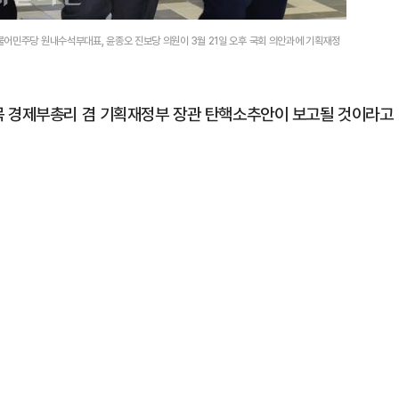
어민주당 원내수석부대표, 윤종오 진보당 의원이 3월 21일 오후 국회 의안과에 기획재정
목 경제부총리 겸 기획재정부 장관 탄핵소추안이 보고될 것이라고