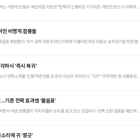
뤄지는 가운데 안철수 국민의힘 의원은 "탄핵이 인용되든 기각되든 개헌은 반드시 이뤄져야
번 윤석열 대통령 탄핵 사태는 대한민국 정치의 구조적 문제를 드러낸 결정적 신호"라며 이
 헌재 87년 체제의 헌법은 더 이상 유지될 수 없다"며 "대통령은 본인이 하신 약속을 반
은 탄핵심판 최종 변론기일에서 "직무에 복귀하면 임기에 연연하지…
아진 비명계 잠룡들
4일로 확정했다. 차기 유력 대권주자인 이재명 더불어민주당 대표는 공직선거법 위반 혐
 밝힌 상태다. 혹시라도 윤 대통령의 탄핵이 인용된다면 정국은 곧바로 조기 대선 모드
명 때리기'로 존재감을 키우던 행보에 이전보다 힘이 빠진 모습이다.1일 정치권에 따르면
을 시도했던 비명계의 운신 폭이 좁아지고 있다.비명계 잠룡들은 최근 경상…
·각하시 '즉시 복귀'
 탄핵소추를 '인용'하면 6월 초 장미 대선이 치러진다. '기각' '각하'하면 윤 대통령은 
1시 서울 종로구 헌재 대심판정에서 윤 대통령 탄핵 심판 선고기일을 연다고 밝혔다.지난해
 대통령이 탄핵 소추된 지 111일, 지난달 25일 변론 절차를 종결하고 재판관 평의에 돌입한 
면된다. 파면 결정은 헌재 재판관 …
'…기존 전략 효과엔 '물음표'
지면서 여권 잠룡들이 지지자들의 눈치를 보고 있는 모습이다. 탄핵 심판 결론을 예단하
야 한다는 메시지를 꺼내들었다. 이에 당 안팎에선 앞서 일부 잠룡들이 탄핵 지연 당시 수
 가능성이 있는 조기대선 정국에서의 미래를 결정할 것이란 목소리가 나온다.오세훈 서울
페이스북에 "헌법재판소 선고가 내려질 때까지 정치권이 해야 할 일은 결과…
소리에 귀 '쫑긋'