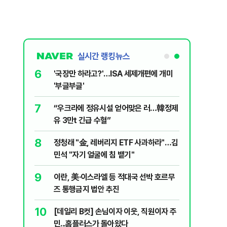
실시간 랭킹뉴스
6
놀이장서 구렁
'국장만 하라고?'…ISA 세제개편에 개미
'부글부글'
7
문가가 경고한
“우크라에 정유시설 얻어맞은 러…韓정제
유 3만t 긴급 수혈”
8
 외치자…與
정청래 "金, 레버리지 ETF 사과하라"…김
하라"
민석 "자기 얼굴에 침 뱉기"
9
통령과 1년
이란, 美·이스라엘 등 적대국 선박 호르무
즈 통행금지 법안 추진
10
분기배당…추
[데일리 B컷] 손님이자 이웃, 직원이자 주
민...홈플러스가 돌아왔다