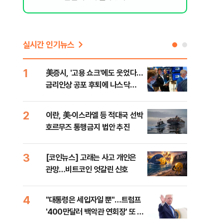
실시간 인기뉴스
1
6
美증시, '고용 쇼크'에도 웃었다…
[인
금리인상 공포 후퇴에 나스닥
인사
1.3%↑
2
7
이란, 美·이스라엘 등 적대국 선박
"아
호르무즈 통행금지 법안 추진
철 
데일
3
8
[코인뉴스] 고래는 사고 개인은
[단
관망…비트코인 엇갈린 신호
1%
4
9
"대통령은 세입자일 뿐"…트럼프
美 
'400만달러 백악관 연회장' 또 멈
일자