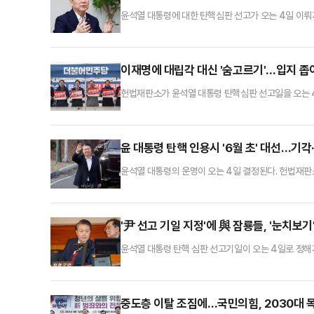
윤석열 대통령에 대한 탄핵심판 선고가 오는 4일 이
한다"고 강조했다.안철수 의원은 2일 페이스북에 "이
같이 말했다.안 의원은 "윤 대통령이 직을 유지하더라도
시 지켜주시기 바란다"고 했다.앞서 지난달 윤 대통령
이재명에 대립각 대신 '숨고르기'…입지 좁
헌법재판소가 윤석열 대통령 탄핵심판 선고일을 오는 
의 항소심에서 무죄를 선고받으며 대권 가도에 청신호를
전환된다. 비명(비이재명)계 잠룡들의 입장에선 '이재
이 대표의 사법리스크를 고리로 야권 권력 구도에 균열
윤 대통령 탄핵 인용시 '6월 초' 대선…기각
윤석열 대통령의 운명이 오는 4일 결정된다. 헌법재판소가
시 대통령직에 복귀한다.1일 헌재는 오는 4일 오전 1
12·3일 비상계엄 사태 이후 122일, 12월 14일 윤
38일 만이다.헌재의 탄핵 인용 결정 시 윤 대통령은 파
'尹 선고 기일 지정'에 與 잠룡들, '눈치보기
윤석열 대통령 탄핵 심판 선고기일이 오는 4일로 정해
보단 헌법과 법리에 맞는 판결로 국정 수습이 안정화돼
정했던 전략이 효과를 발휘할지 여부에 따라, 펼쳐질
별시장은 윤 대통령 선고 기일이 지정된 1일 자신의 
중도층 이탈 조짐에…국민의힘, 2030대 목