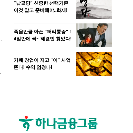
드
로
즉
뒤
기
특