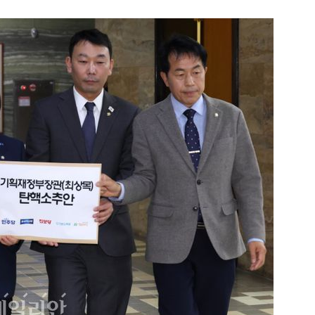
1
[속보] '길이 1.5m' 안동 물
이 출몰…한때 시민 대피 소동
2
"편해서 매일 신었는데"...전
'크록스'의 숨은 위험
3
송영길·김민석, '조희대 탄핵'
법사위원들 "즉시 대법관 제청
4
박지원이 본 호남 당심…"李대
함께한 김민석에 갈 것"
5
SK하이닉스, 주당 375원 
가 주주환원책 3분기 발표