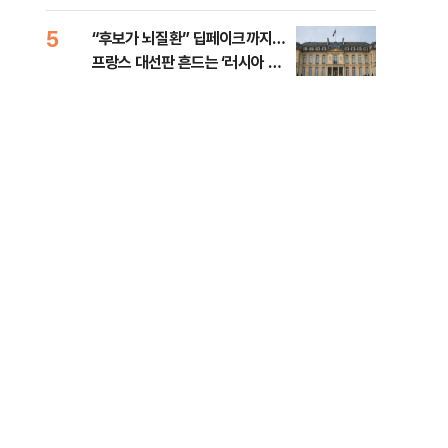
췄다
5
10
“후보가 뇌질환” 딥페이크까지…
호르
프랑스 대선판 흔드는 ‘러시아 검
경파
은손’