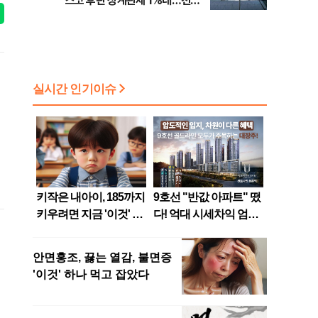
스코 후판 상계관세 1%대…천하
람, 의원 최초 논산훈련소 2박3일
'입소'