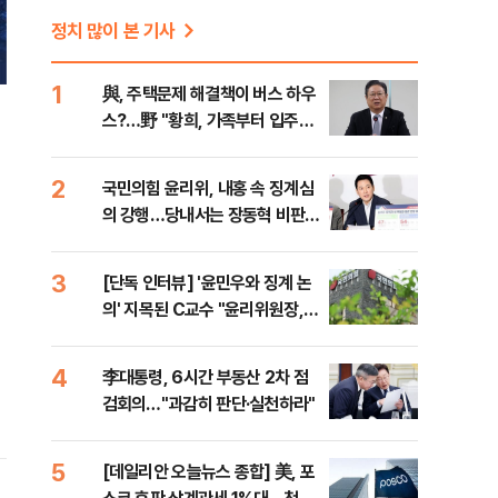
정치 많이 본 기사
1
與, 주택문제 해결책이 버스 하우
스?…野 "황희, 가족부터 입주해
라"
2
국민의힘 윤리위, 내홍 속 징계심
의 강행…당내서는 장동혁 비판
목소리
3
[단독 인터뷰] '윤민우와 징계 논
의' 지목된 C교수 "윤리위원장,
외부와 논의 잘못된 행위"
4
李대통령, 6시간 부동산 2차 점
검회의…"과감히 판단·실천하라"
5
[데일리안 오늘뉴스 종합] 美, 포