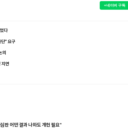
+네이버 구독
들었다
중단" 요구
 논의
정 지연
핵심판 어떤 결과 나와도 개헌 필요"