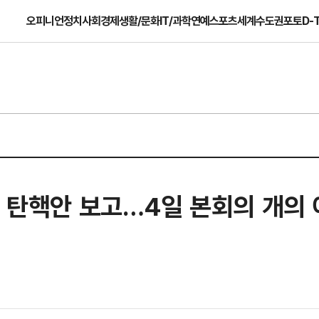
오피니언
정치
사회
경제
생활/문화
IT/과학
연예
스포츠
세계
수도권
포토
D-
목 탄핵안 보고…4일 본회의 개의 