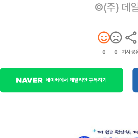
©(주) 데
기사 공
0
0
네이버에서 데일리안 구독하기