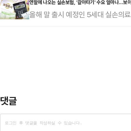
사받던 피의자 A씨가 건물 4층 테
연말에 나오는 실손보험, '갈아타기' 수요 얼마나…보이지
국의 연방 파산법 '챕터 11'은 기업
올해 말 출시 예정인 5세대 실손의
병원에 이송됐으나 결국 숨졌다.경찰
무를 재조정하는 절차다.매체에 따르
중증 질환 치료비 중심으로 개편된다
사했던 것으로 전해졌다.
트푸드…
되는 보험으로 전환하겠다는 취지다.
세대 초기 실손 가입자의 강제 전환
요가 얼마나 있을지는 미지수라는 반
간 지적돼 오던 실손보험의 문제점을
의 주장이다.1일 금융위원회가 발표한
실손보험은 비급여 보장한…
댓글