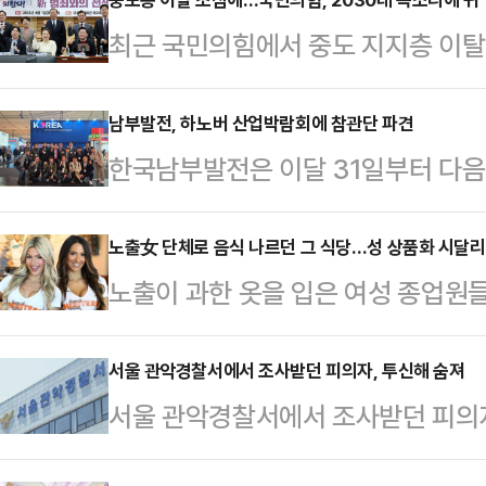
최근 국민의힘에서 중도 지지층 이탈
층 비중이 큰 청년들의 목소리를 직접
이러한 행보가 중도층 지지도 하락을
남부발전, 하노버 산업박람회에 참관단 파견
한국남부발전은 이달 31일부터 다음
에너지경제신문 의뢰로 지난 26∼28
노버 산업박람회 2025'에 임직원 
한 여론조사에 따르면, 자신의 이념
노버 산업박람회는 매년 약 60개국에
노출女 단체로 음식 나르던 그 식당…성 상품화 시달
52.1%는 더불어민주당을, 26.2
노출이 과한 옷을 입은 여성 종업원
이상의 관람객이 찾는 세계 최대 규
주일 전과 비교하면 중도층의 민주당 
국의 캐주얼 다이닝 브랜드 '후터스 
'Energizing a Sustainable I
6.8%p 줄었다.중…
내 파산 보호를 신청했다.1일 BBC 
서울 관악경찰서에서 조사받던 피의자, 투신해 숨져
등 최신 기술 솔루션이 중점적으로 
서울 관악경찰서에서 조사받던 피의
사스 북부 지방법원에 챕터 11 파산
에 발전, 안전, ICT 등 분야별 전
건이 발생했다.1일 경찰에 따르면 이
과 부채는 각각 5000만~1억달러(한