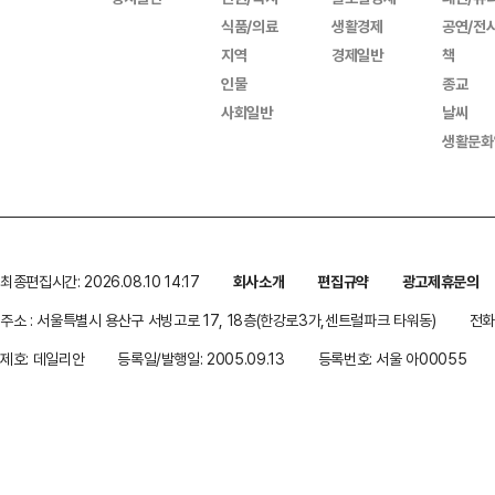
식품/의료
생활경제
공연/전
지역
경제일반
책
인물
종교
사회일반
날씨
생활문화
최종편집시간: 2026.08.10 14:17
회사소개
편집규약
광고제휴문의
주소 : 서울특별시 용산구 서빙고로 17, 18층(한강로3가,센트럴파크 타워동)
전화 
제호: 데일리안
등록일/발행일: 2005.09.13
등록번호: 서울 아00055