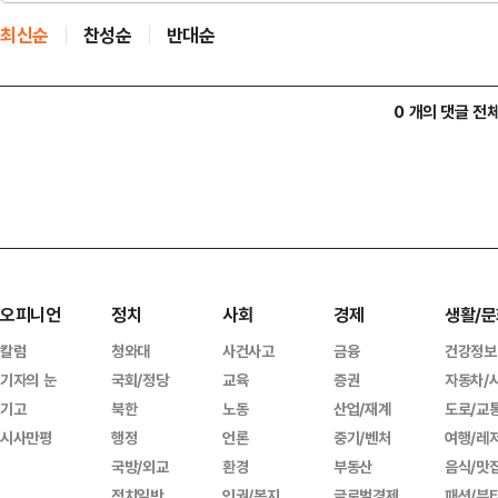
최신순
찬성순
반대순
0 개의 댓글 전
오피니언
정치
사회
경제
생활/문
칼럼
청와대
사건사고
금융
건강정보
기자의 눈
국회/정당
교육
증권
자동차/
기고
북한
노동
산업/재계
도로/교
시사만평
행정
언론
중기/벤처
여행/레
국방/외교
환경
부동산
음식/맛
정치일반
인권/복지
글로벌경제
패션/뷰