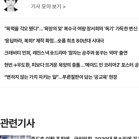
기사 모아 보기 >
"욕먹을 각오 됐다"…'욕망의 덫' 복수극 여왕 장서희의 '독기' 가득한 변신
‘응답하라, 복희!’ 제작 확정…숏폼 최초 80년대 시대극
크래비티 민희, 레진스낵 숏드라마 '잠자는 공주와 꿈꾸는 악마' 출연
현빈→우도환, 피보다 뜨거운 욕망의 충돌…'메이드 인 코리아2' 포스터 
“변하지 않는 가치 지키는 일”…푸른칠판이 담는 ‘공교육’ 현장
관련기사
중도층 이탈 조짐에…국민의힘, 2030대 목소리에 귀 '