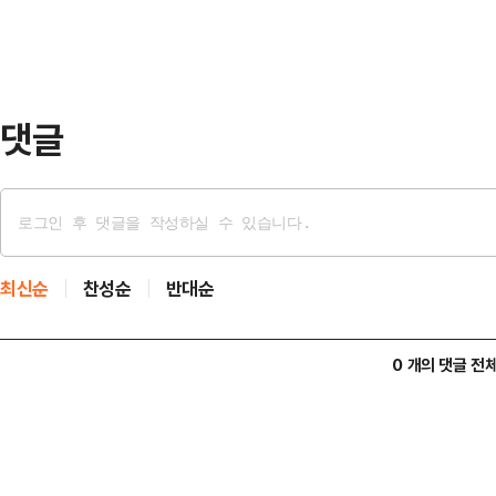
다.명재완은 지난 2월 10일 대전 
학원에 가려던 이 학교 1학년 여학생
러 숨지게 했다.…
댓글
최신순
찬성순
반대순
0 개의 댓글 전