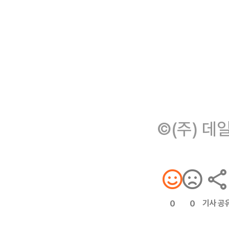
©(주) 데
기사 공
0
0