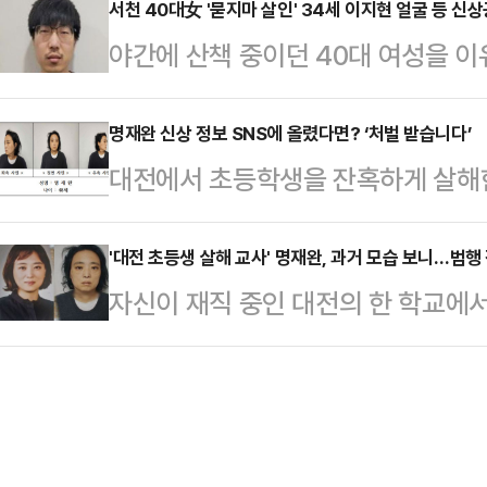
정치권 통합을 강조했고, 두 번의 대
서천 40대女 '묻지마 살인' 34세 이지현 얼굴 등 신
님들과 잘 어울리는 성향은 아니었다
야간에 산책 중이던 40대 여성을 이
쟁' 대응, '산불 재난' 현장을 챙기
받아왔다. 명재완은 이 시기부터 극
가 공개됐다.앞서 충남경찰청은 지
은 현재 진행형이며, 산불 재난 역시
경찰은 "개인사라 …
이지현의 이름, 나이, 사진 등을 충
명재완 신상 정보 SNS에 올렸다면? ‘처벌 받습니다’
지 못해 탄핵 정국 속에서 '한덕수 리
대전에서 초등학생을 잔혹하게 살해
정했다.이지현은 지난2 일 오후 9시
불어민주당은 마은혁 헌법재판관 후보
다. 이후 인스타그램 등 SNS에는
도로변에서 산책을 나온 A 씨(여·4
해 '국무…
시작했다.하지만 SNS에 피의자 정
'대전 초등생 살해 교사' 명재완, 과거 모습 보니…범행
이튿날 자택에서 검거된 이지현은 경
자신이 재직 중인 대전의 한 학교에
처벌을 받을 수 있다.12일 대전경찰
을 많이 잃었고 세상이 도와주지 않아
전 기이한 행동을 보였던 것으로 전해
공개하면서 “공개된 정보 외에 피의
갔는데 A씨를 발견하…
싶다'에서는 초등학교 1학년 여학생
을 사회관계망서비스(SNS)에 공개
의 실체를 추적한다.명재완을 거쳐간 
보호 등에 관한 법률에 따라 형사처벌
한다. 과거 앨범 속 명재완의 모습
용촉진 및 정보보호 등에…