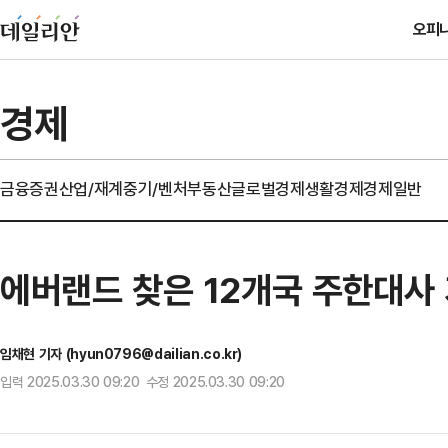
오피
경제
금융
증권
산업/재계
중기/벤처
부동산
글로벌경제
생활경제
경제일반
에버랜드 찾은 12개국 주한대사 
임채현 기자 (hyun0796@dailian.co.kr)
입력 2025.03.30 09:20 수정 2025.03.30 09:20