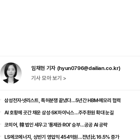
임채현 기자 (hyun0796@dailian.co.kr)
기사 모아 보기 >
삼성전자·넷리스트, 특허분쟁 끝냈다…5년간 HBM·메모리 협력
AI 호황에 곳간 채운 삼성·SK하이닉스…주주환원 확대 눈길
코히어, 韓 법인 세우고 '통제권·ROI' 승부…공공 AI 공략
LS에코에너지, 상반기 영업익 454억원…전년比 16.5% 증가