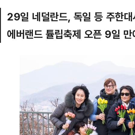
29일 네덜란드, 독일 등 주한대
에버랜드 튤립축제 오픈 9일 만에