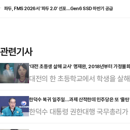
파두, FMS 2026서 '파두 2.0' 선포…Gen6 SSD 하반기 공급
관련기사
'대전 초등생 살해 교사' 명재완, 2018년부터 가정불
대전의 한 초등학교에서 학생을 살해
성향이 섞여져 나타나는 혼재성 삽화
방송된 SBS '그것이 알고싶다'에서
한덕수 복귀 일주일…과제 산적한데 민주당은 또 '줄탄
한덕수 대통령 권한대행 국무총리가 지
개됐다.이날 명재완의 과거 제자는 "
로 87일 만에 돌아와 숨가쁜 일주일
으로 남아있다"라고 말했다. 제자와