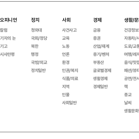
오피니언
정치
사회
경제
생활/문
칼럼
청와대
사건사고
금융
건강정보
기자의 눈
국회/정당
교육
증권
자동차/
기고
북한
노동
산업/재계
도로/교
시사만평
행정
언론
중기/벤처
여행/레
국방/외교
환경
부동산
음식/맛
정치일반
인권/복지
글로벌경제
패션/뷰
식품/의료
생활경제
공연/전
지역
경제일반
책
인물
종교
사회일반
날씨
생활문화