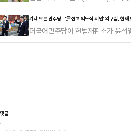
명의 젊은 여성 프로 골퍼들과 불륜 
역사는 부역자로, 법정은 내란 공범
다는 분석이다. 이에…
본 현지 매체들은 주간지 주간문춘을 
기세 오른 민주당...'尹선고 의도적 지연' 의구심, 헌재
"한 총리가 대통령 권행대행의 지위를
더불어민주당이 헌법재판소가 윤석열
가 투어 우승 경력이 있는 선수를 포
인 마은혁 후보자에 대한 국회 의결로
의로 늦추고 있다는 의혹을 제기했다
시에 불륜 관계를 맺고 있다"며 "그
난 2월 27일 …
달 초에서 내달로 정해질 가능성이 
다"고 보도했다.지난 5일 주간문춘은
는 의구심이다. 이재명 대표의 선거
춤을 나누는 장면이 담긴 사진을 공개
당이 조기대선 정국으로의 전환을 노
륜을 저지…
다.박찬대 민주당 원내대표는 27일
조정회의에서 "헌재가 헌법 수호라는
흉한 소문과 억측이 나라를 집어삼
댓글