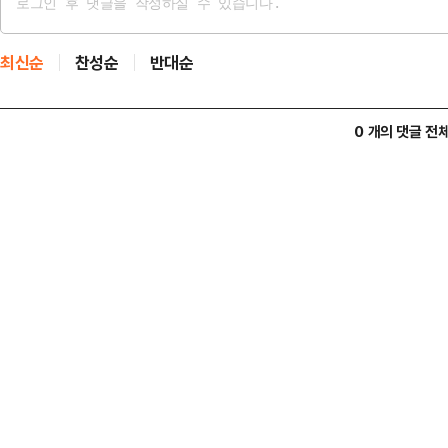
최신순
찬성순
반대순
0 개의 댓글 전