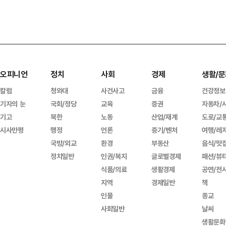
오피니언
정치
사회
경제
생활/문
칼럼
청와대
사건사고
금융
건강정보
기자의 눈
국회/정당
교육
증권
자동차/
기고
북한
노동
산업/재계
도로/교
시사만평
행정
언론
중기/벤처
여행/레
국방/외교
환경
부동산
음식/맛
정치일반
인권/복지
글로벌경제
패션/뷰
식품/의료
생활경제
공연/전
지역
경제일반
책
인물
종교
사회일반
날씨
생활문화