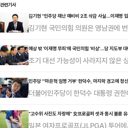
관련기사
김기현 "민주당 재난 예비비 2조 삭감 사실…이재명 입
김기현 국민의힘 의원은 영남권에 번
국가 예비비의 규모를 대거 삭감한
"이재명 대표는 입만 열면 거짓말을 
예상 밖 '이재명 무죄'에 국민의힘 '비상'…당 지도부 
조기 대선 가능성이 사라지지 않은 
회에서 기자회견을 마친 뒤 기자들과 
략 수정이 불가피하게 됐다. 국민의
원이던 예비비를 2조원 삭감했다"며
민주당 대표의 사법 리스크 부각을 핵
민주당 "'마은혁 임명 거부' 한덕수, 마지막 경고에 정
대전시당위원회에서 열린 현장 최고위
더불어민주당이 한덕수 대통령 권한
직선거법 위반 사건 항소심에서 무죄
억원이 있는데 무슨 예산이 부족하다
관 후보자 임명을 재차 독촉했다.민
향을 미칠 가장 큰 사법 리스크는 
비비 삭감 주장에 반박했…
리핑에서 "마지막 경고에 정신을 차리
"고수위 사진도 자랑해" 女프로골퍼 셋과 동시 불륜 유
심 판결을 유죄 취지로 파기해도 고
일본 여자프로골프(JLPGA) 투어에
변인은 "'마은혁 임명 거부'는 그 자
종 확정을 해야 하기 때문에 시간상 