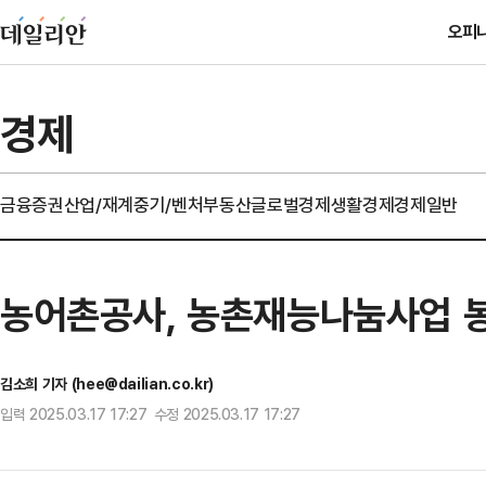
오피
경제
금융
증권
산업/재계
중기/벤처
부동산
글로벌경제
생활경제
경제일반
농어촌공사, 농촌재능나눔사업 봉
김소희 기자 (hee@dailian.co.kr)
입력 2025.03.17 17:27 수정 2025.03.17 17:27