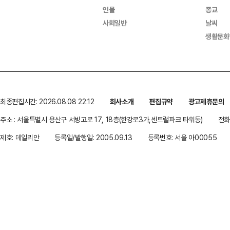
인물
종교
사회일반
날씨
생활문화
최종편집시간: 2026.08.08 22:12
회사소개
편집규약
광고제휴문의
주소 : 서울특별시 용산구 서빙고로 17, 18층(한강로3가,센트럴파크 타워동)
전화 
제호: 데일리안
등록일/발행일: 2005.09.13
등록번호: 서울 아00055