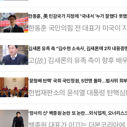
은 상호원만하게 합의해 이혼 절차 진
의 개인적인 일인만큼 이외 문의는 
한동훈, 美 민감국가 지정에 "국내서 '누가 잘했다 못했
한동훈 국민의힘 전 대표가 미국이 지
다"라고 전했다.이시영은 2017년 
술 협력이 제한될 수도 있는 '민감국
다. 이후 결혼 4개월 만인 2018년
가 잘했다 못했다 이렇게 국내에서 
김새론 유족 측 “김수현 소속사, 김새론에 2차 내용증
습을 공개해 왔다.한편 이시영은 20
고(故) 김새론의 유족 측이 향후 
혔다.한동훈 전 대표는 17일 기자들
드롬'으로 데뷔했으며 예능 '우리 결
소하겠다는 뜻을 밝혔다.유족 법률대
할 때 나라를 이렇게 분류하기도 한다
하며 많…
일 오후 유튜버 이진호를 상대로 허
'문형배 탄핵' 국회 국민청원, 5만명 돌파…법사위 회
그 분류했단 사실에 맞춰 독립된 주
헌법재판소의 윤석열 대통령 탄핵심판
고소장을 서울 경찰청에 제출하기에 
맞지 않다"고 지적했다.앞서 이재명
·정계선 헌법재판관이 재판을 편향적
한 법적 대응도 고려 중”이라고 전했
지정의 …
을 촉구하는 국회 국민청원에 5만명
‘장사의 신’ 백종원 논란 또 논란…외식업계, 오너리스크
시 명예훼손으로 고소하기 위해선 김
백종원 대표가 이끄는 더본코리아에 
움에 따라 해당 3인의 헌법재판관 탄
받아야 했다. 그런데 김수현 측의 거