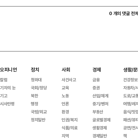
0 개의 댓글 전
오피니언
정치
사회
경제
생활/문
칼럼
청와대
사건사고
금융
건강정보
기자의 눈
국회/정당
교육
증권
자동차/
기고
북한
노동
산업/재계
도로/교
시사만평
행정
언론
중기/벤처
여행/레
국방/외교
환경
부동산
음식/맛
정치일반
인권/복지
글로벌경제
패션/뷰
식품/의료
생활경제
공연/전
지역
경제일반
책