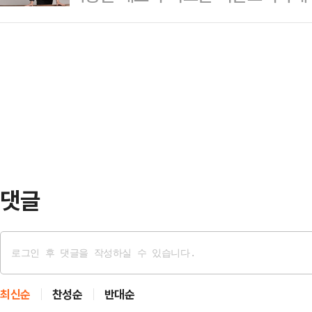
의 긴장도가 높아지고 있다. 소비자
사법위원회로 회부됐다. 다만 국회
심어린 사과를 해주길 바란…
어 져버리면서, 업계 전반에 부정 
의원이 법사위원장까지 맡고 있는 만큼
점들의 피해도 걱정을 키우는 요인으
목된다.국회 사무처는 17일 문형배
송에 출연해 장사 노하우, 요리법 등
향적으로 진행하고 있다며 탄핵을…
본코리아 대표의 잦은 리스크에 우려의
‘착한 기업인’으로 대중들에게 알려
예의주시하는 모습이다.1…
댓글
최신순
찬성순
반대순