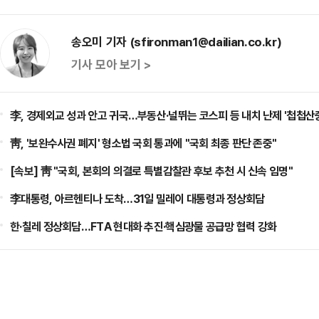
송오미 기자 (sfironman1@dailian.co.kr)
기사 모아 보기 >
李, 경제외교 성과 안고 귀국…부동산·널뛰는 코스피 등 내치 난제 '첩첩산
靑, '보완수사권 폐지' 형소법 국회 통과에 "국회 최종 판단 존중"
[속보] 靑 "국회, 본회의 의결로 특별감찰관 후보 추천 시 신속 임명"
李대통령, 아르헨티나 도착…31일 밀레이 대통령과 정상회담
한·칠레 정상회담…FTA 현대화 추진·핵심광물 공급망 협력 강화