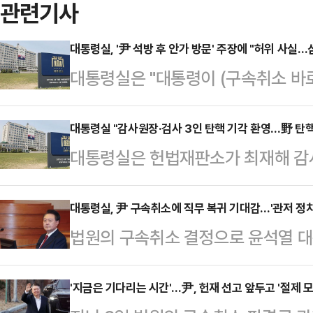
관련기사
대통령실, '尹 석방 후 안가 방문' 주장에 "허위 사
대통령실은 "대통령이 (구속취소 바로
문했다는 허위 주장과 관련해 대통령
검진을 받으러 간 것"이라고 밝혔다.
대통령실 "감사원장·검사 3인 탄핵 기각 환영…野 탄핵
대통령실은 헌법재판소가 최재해 감
지를 통해 이 같이 밝힌 뒤 "대통령
원 중앙지검 4차장검사, 최재훈 중앙
을 차분하게 기다리고 있다"고 했다
한 탄핵소추를 모두 전원일치 의견으
대통령실, 尹 구속취소에 직무 복귀 기대감…'관저 정치
부 전언을 빙자한 허위 사실을 유포하
법원의 구속취소 결정으로 윤석열 
밝혔다.대통령실 대변인실은 13일 
은 악의적인 허위 사실 유포 행위에
커졌다.7일 오후 서울중앙지법이 윤
통해 이 같이 밝힌 뒤 "헌법재판소
했다.앞서 한 유튜…
이면서다. 윤 대통령이 체포돼 서울구
'지금은 기다리는 시간'…尹, 헌재 선고 앞두고 '절제 모
소추 4건을 모두 기각해 야당의 탄핵