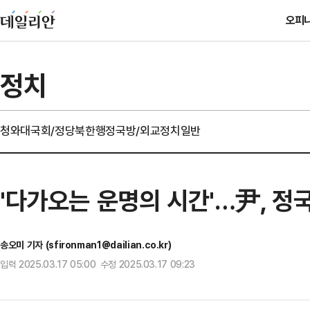
오피
정치
청와대
국회/정당
북한
행정
국방/외교
정치일반
'다가오는 운명의 시간'…尹, 정
송오미 기자 (sfironman1@dailian.co.kr)
입력 2025.03.17 05:00 수정 2025.03.17 09:23