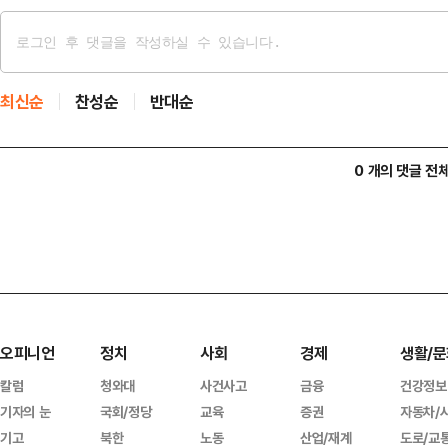
최신순
찬성순
반대순
0 개의 댓글 전
오피니언
정치
사회
경제
생활/문
칼럼
청와대
사건사고
금융
건강정보
기자의 눈
국회/정당
교육
증권
자동차/
기고
북한
노동
산업/재계
도로/교