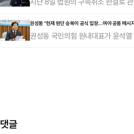
지난 8일 법원의 구속취소 판결로 
지 40일 만이다. 검찰이 7일 내 
서 "공직자들이 하루 빨리 업무에 
외부활동을 자제하면서 헌법재판소의
불구속 상태에서 재판을 받게 된다.
했다.
다.10일 여권에 따르면, 윤 대통령
권성동 "헌재 판단 승복이 공식 입장…여야 공동 메시지
소 결정을 내렸다는 사실이 알려지자
권성동 국민의힘 원내대표가 윤석열
악 및 형사재판 법리 검토에 주력하
내고 환영의 뜻을 밝혔다.대통령실은
의 판단에 승복하겠다는 게 국민의힘
후 정치권 일각에선 윤 대통령이 적극
한다"며 "수사권이 …
명 더불어민주당 대표를 향해서도 
석 등 지지층 결집을 위한 행보에 나
를 내라고 압박했다.권성동 원내대표는
를 압박하는 모양새로 비춰질 수 있다
기자간담회에서 헌재 심판 결과를 받
까지는 '절제 모드'…
"헌법재판소는 단심(單審)이고, 선고
미 우리 당은 나도 탄핵 결과에 승
있고, 권영세 비상대책위원장도…
댓글