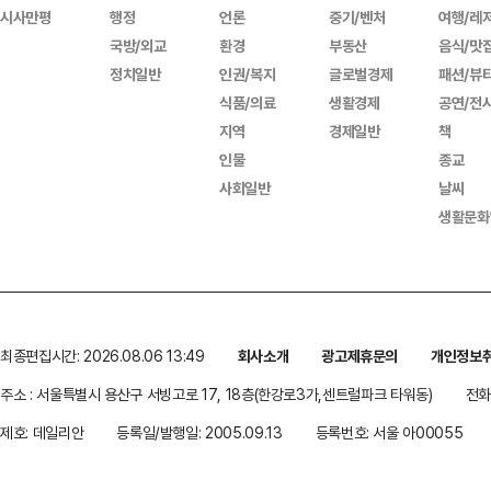
시사만평
행정
언론
중기/벤처
여행/레
국방/외교
환경
부동산
음식/맛
정치일반
인권/복지
글로벌경제
패션/뷰
식품/의료
생활경제
공연/전
지역
경제일반
책
인물
종교
사회일반
날씨
생활문화
최종편집시간: 2026.08.06 13:49
회사소개
광고제휴문의
개인정보
주소 : 서울특별시 용산구 서빙고로 17, 18층(한강로3가,센트럴파크 타워동)
전화 
제호: 데일리안
등록일/발행일: 2005.09.13
등록번호: 서울 아00055