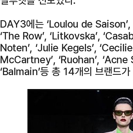
DAY3에는 ‘Loulou de Saison’, ‘
‘The Row’, ‘Litkovska’, ‘Casab
Noten’, ‘Julie Kegels’, ‘Cecili
McCartney’, ‘Ruohan’, ‘Acne S
‘Balmain’등 총 14개의 브랜드