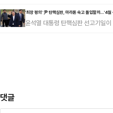
신 '낙하산 인사'인 것으로 드러나 논
수현은 2017년 10월 입대해, 201
를 통해 서울대학교 법과…
설립된 한국공항공사 자회사 3곳마저도
'최장 평의' 尹 탄핵심판, 마라톤 숙고 돌입할까…'4월
용에는 "그냥 (내가) 뭘 보고 있는지
윤석열 대통령 탄핵심판 선고기일이 
사'를 단행한 것으로 확인됐다.12
었다. 얼굴을 보기 힘든데 마음이 어떤
지 않은 가운데 헌법재판소의 숙의가
미애 국민의힘 의원이 한국공항공사
는 헌재가 결론에 도달하기까지 고려
스㈜' '남부공항서비스㈜' '한국공항
훌쩍 넘겨 4월 선고 가능성마저 열어
이래 총 7명의 사장 중 4명이 더불
탄핵심판 선고는 이번주를 넘길 가능성
실 출신 인사…
고가 유력하게 거론됐으나, 전날 헌
심판 선고를 13일 열기로 결정하며 
헌재가 연이틀…
댓글