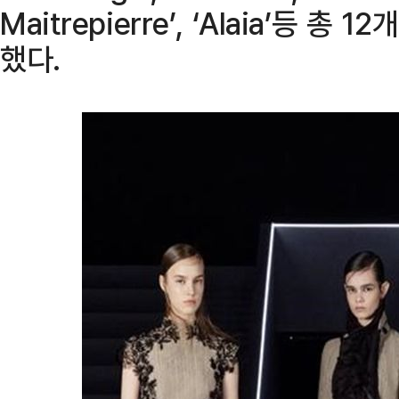
Maitrepierre’, ‘Alaia’등 
했다.