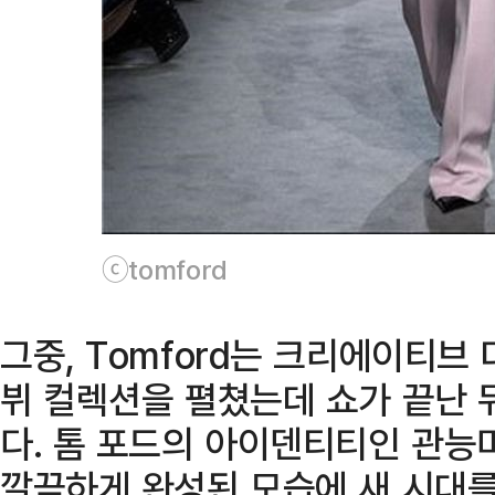
ⓒtomford
그중, Tomford는 크리에이티브
뷔 컬렉션을 펼쳤는데 쇼가 끝난 
다. 톰 포드의 아이덴티티인 관
깔끔하게 완성된 모습에 새 시대를