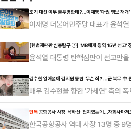
조기 대선 여부 불투명한데?…이재명 '대권 행보 재개'
이재명 더불어민주당 대표가 윤석열 
의 '지역화폐'가 포함된 민생의제를 
"바보 같은 생각"이라고 정면 반박했
[헌법재판관 심층탐구 ⑦] 'MB에게 징역 15년 선고'
윤석열 대통령 탄핵심판이 선고만을 
식이 알려지기 직전까지 대권 행보에
할 헌법재판관들에 대한 국민적 관심
민주당이 단식까지 불사한 장외투쟁에
으로 예상되는 헌법재판관 8인 중 
김수현 열애설에 김지원 등판 '무슨 죄?'…군 복무 中 
켜쥐며 '대권 주자로서의 면모'를 잃
배우 김수현을 향한 '가세연' 측의 폭
로 재직할 당시 횡령 혐의 등으로 기
표는 지난 12일 오전 국회에서 열린 
'눈물의 여왕'에서 김수현과 호흡을
선고했던 인물이다.지난 1969년 8
대 민생의제 발표…
고 있다.12일 유튜브 채널 '가로세로
단독
공항공사 사장 '낙하산' 천지였는데…자회사마저도
충주여자고등학교를 졸업하고 서울대
한국공항공사 역대 사장 13명 중 9
8월 6일 고(故) 김새론에게 보낸 
권 변호사 조영래씨가 쓴 '전태일 평