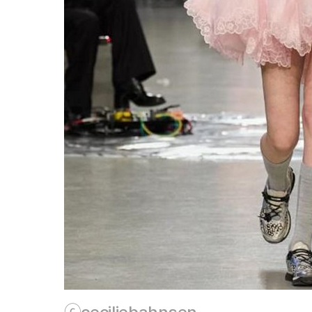
ⓒceciliebahnsen