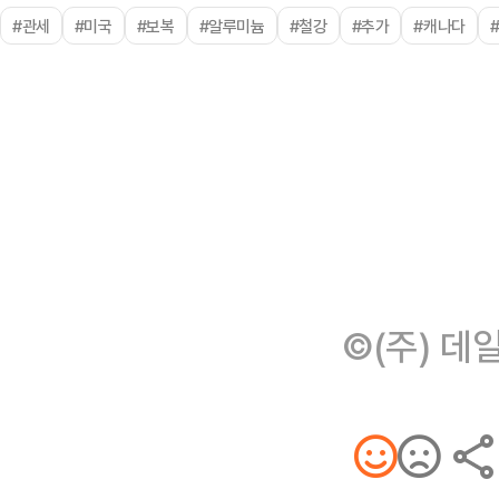
#관세
#미국
#보복
#알루미늄
#철강
#추가
#캐나다
©(주) 데