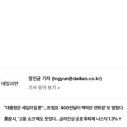
정인균 기자 (Ingyun@dailian.co.kr)
기사 모아 보기 >
"대통령은 세입자일 뿐"…트럼프 '400만달러 백악관 연회장' 또 멈췄다
美증시, '고용 쇼크'에도 웃었다…금리인상 공포 후퇴에 나스닥 1.3%↑