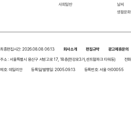
사회일반
날씨
생활문화
최종편집시간: 2026.08.08 06:13
회사소개
편집규약
광고제휴문의
주소 : 서울특별시 용산구 서빙고로 17, 18층(한강로3가,센트럴파크 타워동)
전화 
제호: 데일리안
등록일/발행일: 2005.09.13
등록번호: 서울 아00055