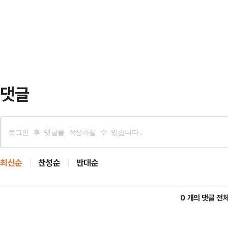
나라를 세계에서 가장 위대한 나라로
대표는 이번 주 쥐스탱 트뤼도 총리의
차지하려 하고 있다. 그럴 수는 없다"
취임…
캐나다 건설이라는 하나의 목표를 위
다.또한 도널드 트럼프 미국 대통령
과 노동자…
댓글
최신순
찬성순
반대순
0 개의 댓글 전