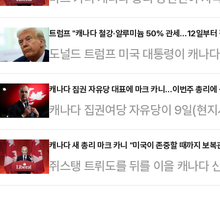
하겠다고 한 미국 관세 정책에 최대
대통령 또한 캐나다산 철강·알루미늄
령이 미국으로 들어오는 모든 철강·
트럼프 "캐나다 철강·알루미늄 50% 관세…12일부터 
라고 확신한다”며 “이는 결코 캐나
도널드 트럼프 미국 대통령이 캐나다
나다산에만 50%로 높여 적용하겠다
미국과 건설적인 협력을 하고 싶을 뿐
50%로 올리겠다고 밝혔다. 캐나다
다. 로이터통신에 따르면 카니 당선인은 11일(현지시간) 소셜미디어(SNS)
닉 장관과 만나 내달 2일 …
25%의 추가 요금을 부과하겠다고 
캐나다 집권 자유당 대표에 마크 카니…이번주 총리에 
엑스를 통해 “도널드 트럼프 미국 
캐나다 집권여당 자유당이 9일(현지시
따르면 트럼프 대통령은 11일(현지시
자와 가족, 기업에 대한 공격”이라며
전 캐나다 중앙은행 총재를 새 당 
해 “나는 상무부 장관에게 캐나다에
는 최소의 영향을 줄 …
다수당 대표가 총리를 맡는다.미국 C
캐나다 새 총리 마크 카니 "미국이 존중할 때까지 보복
늄 제품에 대한 관세를 50%까지 올
쥐스탱 트뤼도를 뒤를 이을 캐나다 신
날 자유당 당원 15만 명 이상이 무기
높은 관세를 캐나다에 부과할 것”이
니(60)가 당선되면서 한층 더 팽팽
지지를 얻어 크리스티아 프리랜드 전 
국으로 들어오는 모든 철강…
캐나다 자유당 신임 대표는 9일(현지
원 원내대표, 프랭크 베일리스 전 