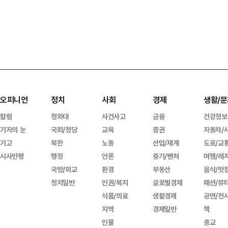
오피니언
정치
사회
경제
생활/문
칼럼
청와대
사건사고
금융
건강정보
기자의 눈
국회/정당
교육
증권
자동차/
기고
북한
노동
산업/재계
도로/교
시사만평
행정
언론
중기/벤처
여행/레
국방/외교
환경
부동산
음식/맛
정치일반
인권/복지
글로벌경제
패션/뷰
식품/의료
생활경제
공연/전
지역
경제일반
책
인물
종교