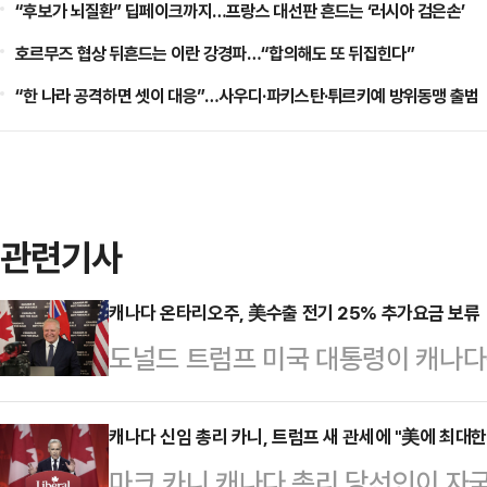
“후보가 뇌질환” 딥페이크까지…프랑스 대선판 흔드는 ‘러시아 검은손’
호르무즈 협상 뒤흔드는 이란 강경파…“합의해도 또 뒤집힌다”
“한 나라 공격하면 셋이 대응”…사우디·파키스탄·튀르키예 방위동맹 출범
관련기사
캐나다 온타리오주, 美수출 전기 25% 추가요금 보류
도널드 트럼프 미국 대통령이 캐나다
로 인상하자, 캐나다 온타리오주가 
25%의 추가 요금을 철회했다.AP
캐나다 신임 총리 카니, 트럼프 새 관세에 "美에 최대한
마크 카니 캐나다 총리 당선인이 자
사는 11일(현지시간) 하워드 러트닉