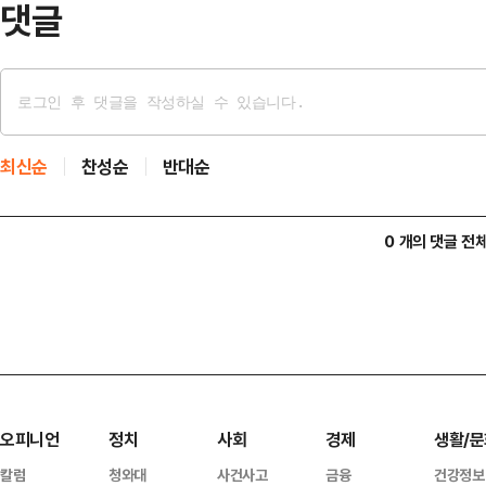
댓글
최신순
찬성순
반대순
0 개의 댓글 전
오피니언
정치
사회
경제
생활/문
칼럼
청와대
사건사고
금융
건강정보