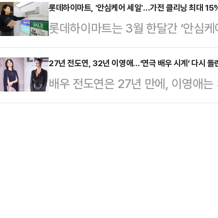
행사는 높아진 물가로 인한 먹거리 가
롯데하이마트, '안심케어 세일'…가전 클리닝 최대 15
Production Grant)을 수상하
롯데하이마트는 3월 한달간 ‘안심케어 
다 합리적으로 즐길 수 있는 기회를 
제 내러티브(Narrative)부문 관객상
스를 연중 최대 혜택가에 제공한다고
월 이마트의 간편식사 및 요리류 매출
가가 고객의 집에 방문해 가전을 분
27년 전도연, 32년 이영애…‘연극 배우 시계’ 다시 돌
찬류 매출 역시 14% 늘었다.우선 
배우 전도연은 27년 만에, 이영애는 
비스로, 클리닝·수리·이전설치·보험 
국의 대표 먹거리 21종을 선정하고,
다. 최근 들어 유명 배우들의 무대 
어하는 ‘하이마트 안심 케어’ 서비
…
유독 주목을 받는 건 단순히 화제성
한달 더 앞당겨 진행한다. 통상적으
이영애가 선택한 ‘헤다 가블러’는 L
서비스 신청 건수가 높아지는 4월부
제작해 선보이는 연극이다. 헨리크 
근 3년간(20…
서 자유를 갈망하는 여성의 심리를 다
만큼 근대 연극사에서 중요한 위치를
장금’,…