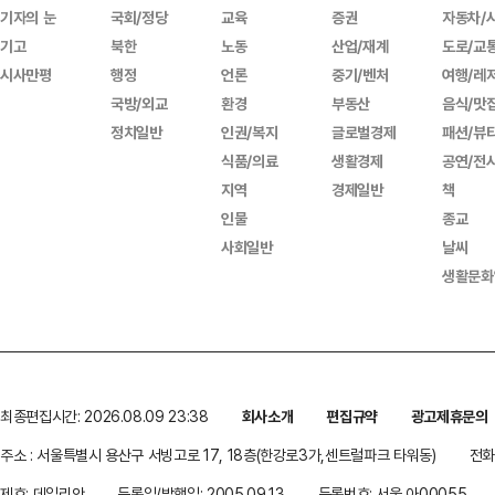
기자의 눈
국회/정당
교육
증권
자동차/
기고
북한
노동
산업/재계
도로/교
시사만평
행정
언론
중기/벤처
여행/레
국방/외교
환경
부동산
음식/맛
정치일반
인권/복지
글로벌경제
패션/뷰
식품/의료
생활경제
공연/전
지역
경제일반
책
인물
종교
사회일반
날씨
생활문화
최종편집시간: 2026.08.09 23:38
회사소개
편집규약
광고제휴문의
주소 : 서울특별시 용산구 서빙고로 17, 18층(한강로3가,센트럴파크 타워동)
전화 
제호: 데일리안
등록일/발행일: 2005.09.13
등록번호: 서울 아00055