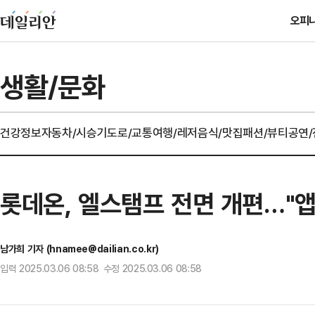
오피
생활/문화
건강정보
자동차/시승기
도로/교통
여행/레저
음식/맛집
패션/뷰티
공연
롯데온, 엘스탬프 전면 개편…"
남가희 기자 (hnamee@dailian.co.kr)
입력 2025.03.06 08:58 수정 2025.03.06 08:58