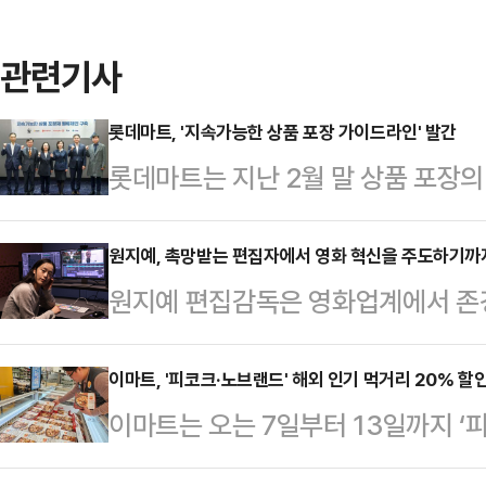
관련기사
롯데마트, '지속가능한 상품 포장 가이드라인' 발간
롯데마트는 지난 2월 말 상품 포장
능한 상품 포장 가이드라인’을 발간
2023년 11월 '지속 가능한 상품 
원지예, 촉망받는 편집자에서 영화 혁신을 주도하기까
원지예 편집감독은 영화업계에서 존경
로, 세계자연기금(WWF)과 한국건
감독만의 혁신적인 비주얼 스토리텔
재활용사업공제조합, 대형마트 3사 
평이 나있다. 원 편집감독은 Evan E
이마트, '피코크·노브랜드' 해외 인기 먹거리 20% 할
가이드라인은 롯데마트 공식 홈페이
이마트는 오는 7일부터 13일까지 ‘
터리 단편 심사위원상과 플로리다영화
포장 가이드라인에서는 상품 포장에 
해 주요 인기 해외 먹거리 20% 할
Forest Burns로 알프레드 P 슬론 제
수 등)과 포장의 지속가능…