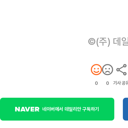
©(주) 데
기사 공
0
0
네이버에서 데일리안 구독하기