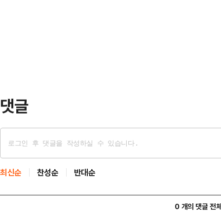
따라, 야권에서는 조기 대선을 기정
고 싶다"고 지적했다.나경원 의원은 
다. 하지만 오픈프라이머리 등 다양
대토론회'에서 "민주당은 작년에 산
당 내부의 '표면상은 경선이나 이재명
것처럼 본인들도 하겠다더니 지금은 
에서 묵혀놓고 있다"며 이같이 비판했
사권을 국정원에…
댓글
최신순
찬성순
반대순
0 개의 댓글 전