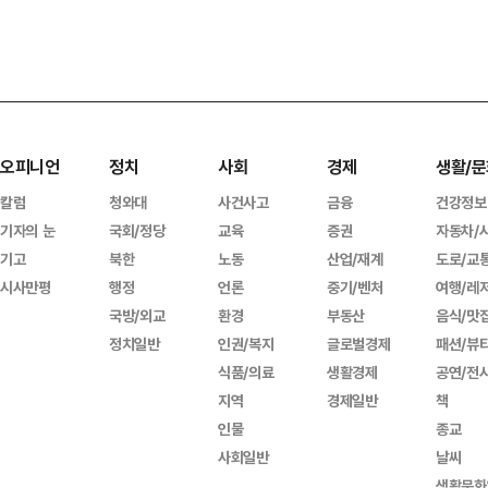
오피니언
정치
사회
경제
생활/문
칼럼
청와대
사건사고
금융
건강정보
기자의 눈
국회/정당
교육
증권
자동차/
기고
북한
노동
산업/재계
도로/교
시사만평
행정
언론
중기/벤처
여행/레
국방/외교
환경
부동산
음식/맛
정치일반
인권/복지
글로벌경제
패션/뷰
식품/의료
생활경제
공연/전
지역
경제일반
책
인물
종교
사회일반
날씨
생활문화