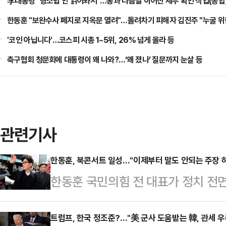
李대통령 "형소법 안 읽어봐서"…통과 다음날 이어진 세부 확인 작업(종합)
한동훈 "보완수사 폐지로 지옥문 열려"…돌려차기 피해자 김진주 "누굴 위한
'코인 아닙니다'…코스피 시총 1~5위, 26% 넘게 올라 등
축구협회 청문회에 대통령이 왜 나와?…‘왜 졌나’ 질문까지 눈살 등
관련기사
한동훈, 북콘서트 일성…"이제부터 말도 안되는 주장 
한동훈 국민의힘 전 대표가 정치 전
聲)으로 "앞으로 말도 안되는 주장들
했다.한동훈 전 대표는 5일 서울 마
트럼프, 한국 정조준?…"美 군사 도움받는 韓, 관세 우