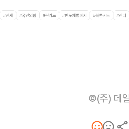
#관세
#국민의힘
#린가드
#반도체법폐지
#북콘서트
#잔디
©(주) 데