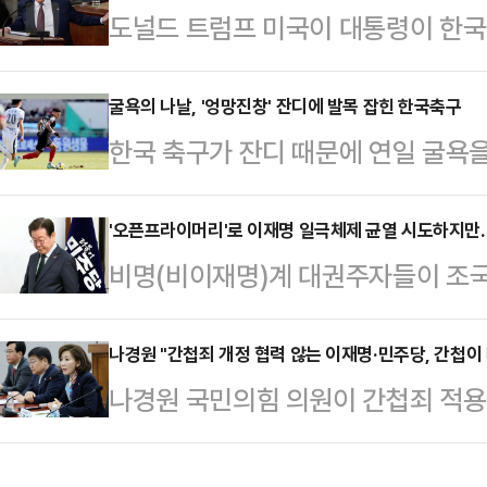
도널드 트럼프 미국이 대통령이 한국
먼저입니다' 발간 기념 북콘서트를 
이 군사적 도움을 주는 미국에 높은
다. 가짜 뉴스가 난무하고 별별 왜곡
정 대우하는 나라 중 하나로 지목했
굴욕의 나날, '엉망진창' 잔디에 발목 잡힌 한국축구
"그간 나에 대한 공격이 오면 웬만하
한국 축구가 잔디 때문에 연일 굴욕
이 받기로 한 보조금을 주지 말도록
러지 않겠다"고 강조했다.그는 "잘
그(EPL) 스타 출신의 제시 린가드(
한국을 겨냥한 듯한 발언을 쏟아낸 
을 개선해야 한다"며…
사진 한 장을 올리면서 ‘분노’와 ‘골
'오픈프라이머리'로 이재명 일극체제 균열 시도하지
통령은 4일(현지시간) 워싱턴DC 연
비명(비이재명)계 대권주자들이 조
치 라운딩을 심하게 한 골프장 잔디
시간 40분에 걸친 상·하원 합동 연
선제) 제안에 힘을 실으면서 야권 
다.린가드 소속팀 서울은 지난 3일
가로 유럽연합(E…
독주에 균열을 시도하고 있다. 하지
나경원 "간첩죄 개정 협력 않는 이재명·민주당, 간첩이 
K리그1 2025’ 3라운드 김천상무전
나경원 국민의힘 의원이 간첩죄 적용 
하면서 오픈프라이머리 관철은 힘겨워
이 찾았던 직전 홈경기에서 안양FC
는 단체'로까지 확대하는 간첩법 개
면 이르면 다음주 윤석열 대통령의 
1골도 …
더불어민주당을 향해 "조속히 협력하지