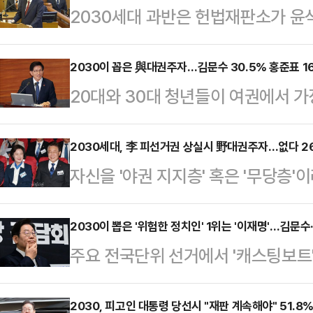
2030세대 과반은 헌법재판소가 윤
고 예측하는 것으로 나타났다.데일
㈜에 의뢰해 지난 3~4일 전국 남녀 
2030이 꼽은 與대권주자…김문수 30.5% 홍준표 16
20대와 30대 청년들이 여권에서 
으로 무선 100% ARS 방식으로 조
부 장관을 꼽았다. 홍준표 대구광역
핵소추안을 인용할 것이라고 생각한다
2030세대에게 2번째로 높은 지지을
2030세대, 李 피선거권 상실시 野대권주자…없다 26
생각한다는 응답은 36.7%를 기록했다
자신을 '야권 지지층' 혹은 '무당층'이
세훈 서울특별시장도 지지율 각축전
로 살펴보면 △대구·경북(75.6%) 
명은 각종 혐의로 재판을 받고 있는
나타났다.데일리안이 여론조사 전문
△인천·…
권 상실형을 선고 받아 조기 대선에 
2030이 뽑은 '위험한 정치인' 1위는 '이재명'…김문
3~4일 100% 무선 ARS 방식으로
주요 전국단위 선거에서 '캐스팅보트'
으로 추미애 민주당 의원을 꼽았다. 
지자와 무당층인 528명을 대상으로 
위험한 정치인'은 이재명 더불어민주
중 3명 꼴로 나타났다.해당 조사는
선 후보 가운데 누가 가…
는 '가장 위험한 정치인' 여론조사에
2030, 피고인 대통령 당선시 "재판 계속해야" 51.8
공정㈜에 의뢰해 지난 3~4일 전국 