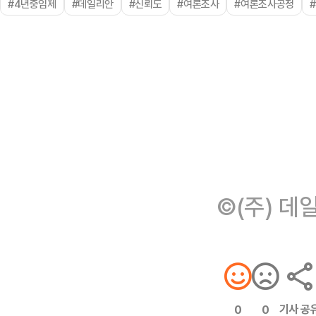
#4년중임제
#데일리안
#신뢰도
#여론조사
#여론조사공정
©(주) 데
기사 공
0
0