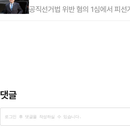
공직선거법 위반 혐의 1심에서 피선거
3배 이상의 수치로 압도했다.데일
대상으로 100% 무선 ARS 방식을
선고받은 이재명 더불어민주당 대표의
㈜에 의뢰해 지난 3~4일 100% 무
가운데, 응답자 45.1%가 항소심에
위험한 사람은 누구라고 생각하느냐'고
을 선고받을 것이라고 전망했다.데
명 대표를 선택했다.'가장 위험한 정
정㈜에 의뢰해 지난 3~4일 2030세
(15.7%)으…
으로 '이재명 대표의 공직선거법 위반
45.1%가 "피선거권이 상실되는 판
죄가 나올…
댓글