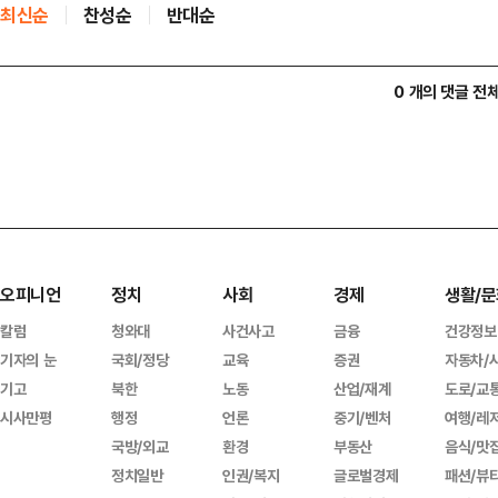
최신순
찬성순
반대순
0 개의 댓글 전
오피니언
정치
사회
경제
생활/문
칼럼
청와대
사건사고
금융
건강정보
기자의 눈
국회/정당
교육
증권
자동차/
기고
북한
노동
산업/재계
도로/교
시사만평
행정
언론
중기/벤처
여행/레
국방/외교
환경
부동산
음식/맛
정치일반
인권/복지
글로벌경제
패션/뷰