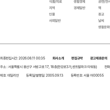
식품/의료
생활경제
공연/전
지역
경제일반
책
인물
종교
사회일반
날씨
생활문화
최종편집시간: 2026.08.11 00:35
회사소개
편집규약
광고제휴문의
주소 : 서울특별시 용산구 서빙고로 17, 18층(한강로3가,센트럴파크 타워동)
전화 
제호: 데일리안
등록일/발행일: 2005.09.13
등록번호: 서울 아00055