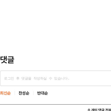
포퓰리즘과 반시장주의 본색을 속이
로 가까워진 것. 이들은 결혼을 전제
속이는 건 오래가지 못한다"고 비판
께 데이트를 하던 두 사람은 새벽까지
이재웅 타다 창업주가 이 대표와 민
옮겼다…
저주하고 성과를 자발적으로 나눌테
내리던 민주당이 제대로 된 반성 없
겠다고 한다면, 누가 그 …
댓글
최신순
찬성순
반대순
0 개의 댓글 전