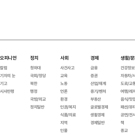
오피니언
정치
사회
경제
생활/문
칼럼
청와대
사건사고
금융
건강정보
기자의 눈
국회/정당
교육
증권
자동차/
기고
북한
노동
산업/재계
도로/교
시사만평
행정
언론
중기/벤처
여행/레
국방/외교
환경
부동산
음식/맛
정치일반
인권/복지
글로벌경제
패션/뷰
식품/의료
생활경제
공연/전
지역
경제일반
책
인물
종교