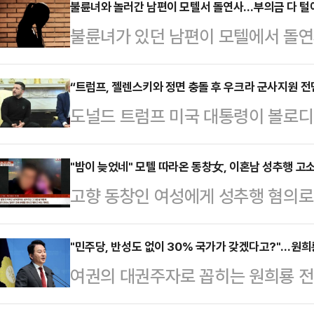
됐다.장동혁 국민의힘 의원은 4일 
불륜녀와 놀러간 남편이 모텔서 돌연사…부의금 다 털
불륜녀가 있던 남편이 모텔에서 돌연
"여러 제도적인 결함과 함께 선거
도 없이 부의금에 손을 대는 상황에 
전투표에 대한 국민의 불신은 더이상
의 사연이 전해졌다.지난 10일 JTB
“트럼프, 젤렌스키와 정면 충돌 후 우크라 군사지원 전
표 폐지를 주요 내용으로 하는 공직
도널드 트럼프 미국 대통령이 볼로
남편이 사망한 후 충격적인 일들을 
장 의원은 "선관위의 부정채용이 심
정상회담에서 고성·설전을 벌인 뒤 
성격이라 아내가 바깥에서 일하는 것
헌법재판소의 결정으로 선관위에 대
하라고 지시한 것으로 알려졌다. 이 
"밤이 늦었네" 모텔 따라온 동창女, 이혼남 성추행 고
주부로 살았는데 남편은 용돈도 제대로
고향 동창인 여성에게 성추행 혐의로
을 좁히지 못한 채 정상회담이 조기 
안 남편 내조만 하고 살았다는 A씨는
불기소 처분을 받았다. 이후 남성은 
통신 등에 따르면 국방부 고위 관계자
한 모텔에서 …
JTBC '사건반장'에 따르면 두 자녀
"민주당, 반성도 없이 30% 국가가 갖겠다고?"…원희룡
트 헤그세스 국방장관에게 우크라이나
여권의 대권주자로 꼽히는 원희룡 
와 친하게 지내왔다.2023년 10월
지’를 보인다고 판단할 때까지 우크
당 대표의 '한국판 엔비디아 지분 30
는 등 크게 다치는 일이 있었고, 이
을 내렸다고 밝혔다. 다만 …