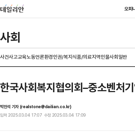
오피
사회
사건사고
교육
노동
언론
환경
인권/복지
식품/의료
지역
인물
사회일반
한국사회복지협의회–중소벤처기업인
박진석 기자 (realstone@dailian.co.kr)
입력 2025.03.04 17:07 수정 2025.03.04 17:09