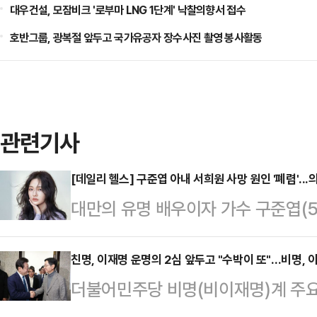
대우건설, 모잠비크 '로부마 LNG 1단계' 낙찰의향서 접수
호반그룹, 광복절 앞두고 국가유공자 장수사진 촬영 봉사활동
관련기사
[데일리 헬스] 구준엽 아내 서희원 사망 원인 '폐렴'..
대만의 유명 배우이자 가수 구준엽(5
전해졌다.서희원의 동생은 3일 대만 중
체을 통해 "설 명절 기간 동안 우리 
친명, 이재명 운명의 2심 앞두고 "수박이 또"…비명, 아
더불어민주당 비명(비이재명)계 주요
사랑하는 언니 희원이 독감으로 인한
자포화 속에서도 이재명 대표를 향한