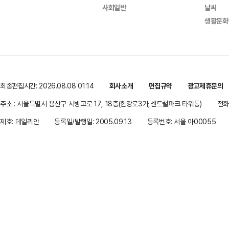
사회일반
날씨
생활문화
최종편집시간: 2026.08.08 01:14
회사소개
편집규약
광고제휴문의
주소 : 서울특별시 용산구 서빙고로 17, 18층(한강로3가,센트럴파크 타워동)
전화 
제호: 데일리안
등록일/발행일: 2005.09.13
등록번호: 서울 아00055