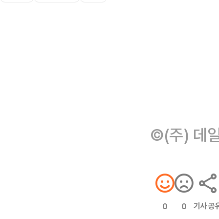
©(주) 데
기사 공
0
0