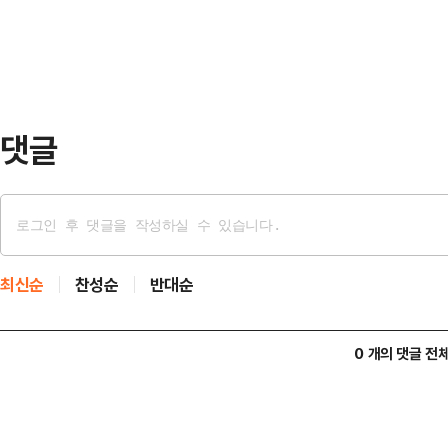
어진 탓으로 풀이된다. 국민의힘은 
의 강하고 많은 눈이 내리면서 대설
강화할 것으로 전망된다.헌재는 3일
판 사건의 변론을 오는 10일 오후 
행이 국회가 선출한 헌법재판…
댓글
최신순
찬성순
반대순
0 개의 댓글 전