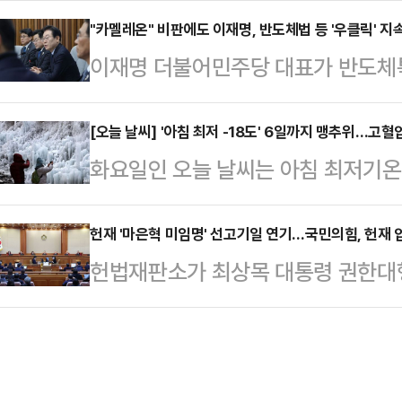
떠났다"며 "이번 생에 그녀의 동생으
정치권에 따르면 비명계는 이 대표의
"카멜레온" 비판에도 이재명, 반도체법 등 '우클릭' 지
던 것은 내게 큰 축복이었다. 영원히
이재명 더불어민주당 대표가 반도체특
올 경우 '후보교체론'을 띄우고 행보
안히 쉬길 바란다. 영원히 사랑하고
조항'에 전향적 입장을 보였다. 반(
지지율이 답보 상태인 상황에서, 이
…
식 변신술'이라는 국민의힘의 비판을 
[오늘 날씨] '아침 최저 -18도' 6일까지 맹추위…고
조기 대선이 실제로 도래할 시를 대
화요일인 오늘 날씨는 아침 최저기온
환을 꾀하는 모양새다. 조기 대선 가
명계에선 '대안부재론'을 들어 비명계
위를 떨치겠다.기상청에 따르면 이
를 통해 중도층 공략에 나섰다는 해
이 다시 점화되고 …
는 찬 대륙고기압의 영향을 받으면서
헌재 '마은혁 미임명' 선고기일 연기…국민의힘, 헌재 
열린 '행복하고 정의로운 대한민국,
헌법재판소가 최상목 대통령 권한대
과 제주도를 중심으로 매우 많은 눈
게?' 토론회 좌장을 맡았다. 이 대
헌법재판관 후보자를 임명하지 않는
으로 눈이 쌓여있는 가운데 빙판길이
연구·개발자에 …
원 심판의 선고를 연기했다. 헌법재
전남북부서해안과 제주도산지, 울릉
된 것은 아닌지 물음표를 떠올리는 
벽부터 충남서해안과 전북남부내륙,