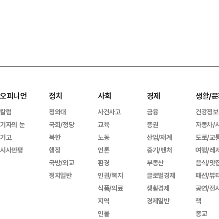
오피니언
정치
사회
경제
생활/문
칼럼
청와대
사건사고
금융
건강정보
기자의 눈
국회/정당
교육
증권
자동차/
기고
북한
노동
산업/재계
도로/교
시사만평
행정
언론
중기/벤처
여행/레
국방/외교
환경
부동산
음식/맛
정치일반
인권/복지
글로벌경제
패션/뷰
식품/의료
생활경제
공연/전
지역
경제일반
책
인물
종교