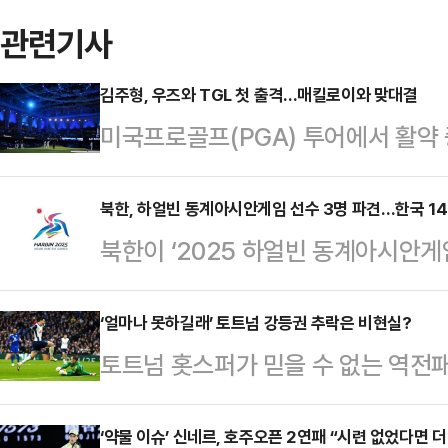
관련기사
김주형, 우즈와 TGL 첫 출격…매킬로이와 맞대결
미국프로골프(PGA) 투어에서 활약 
김주형은 28일(한국시간) 미국 플
열리는 스크린골프 리그 TGL 4주차
북한, 하얼빈 동계아시안게임 선수 3명 파견…한국 1
북한이 ‘2025 하얼빈 동계아시안게
황제' 타이거 우즈와 로리 매킬로이 
다.26일 대회 조직위원회 발표에 따르
6개팀이 참가 중이며 팀당 4명, 경
겨 페어 렴대옥-한금철 조, 남자 싱
‘얼마나 못하길래’ 토트넘 강등권 추락은 비현실?
즈, 케빈 키스너, 맥스 호마와 함께
토트넘 홋스퍼가 믿을 수 없는 역전
판으로 삿포로 아시안게임에서 동메달
터 링크스 골프클럽은 지난 15일 L
은 26일(한국시간) 토트넘 홋스퍼 
게임에 피겨 2명, 쇼트트랙 5명을 
출전하…
프리미어리그’ 레스터 시티와의 23
‘약물 이슈’ 신네르, 호주오픈 2연패 “시련 없었다면 
수들만 보낸다. 북한 선수가 동계 종