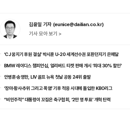
김윤일 기자 (eunice@dailian.co.kr)
기사 모아 보기 >
‘CJ 꿈지기 후원 결실’ 박시훈 U-20 세계선수권 포환던지기 은메달
BMW 레이디스 챔피언십, 얼리버드 티켓 판매 개시 ‘최대 30% 할인’
안병훈·송영한, LIV 골프 뉴욕 첫날 공동 24위 출발
‘장마·황사·추위 그리고 폭염’ 기후 적응 시대에 돌입한 KBO리그
“비민주적” 대통령이 꼬집은 축구협회, ‘2만 명 투표’ 개혁 탄력