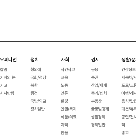
오피니언
정치
사회
경제
생활/문
칼럼
청와대
사건사고
금융
건강정보
기자의 눈
국회/정당
교육
증권
자동차/
기고
북한
노동
산업/재계
도로/교
시사만평
행정
언론
중기/벤처
여행/레
국방/외교
환경
부동산
음식/맛
정치일반
인권/복지
글로벌경제
패션/뷰
식품/의료
생활경제
공연/전
지역
경제일반
책
인물
종교