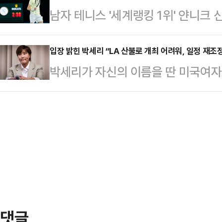
남자 테니스 '세계랭킹 1위' 얀니크
출전한 손흥민은 아쉽게 공격 포인트
동계올림픽 이후 처음이다.북한은 코로
에 성공했다.신네르는 26일(한국시각
을 올린 양민혁은 벤치서 대기했으나
계올림픽…
저 테니스대회 ‘2024 호주오픈’ 남
입장 밝힌 박세리 “LA 산불로 개최 어려워, 일정 재조
당한 토트넘은 승점 추가에 실패하며 7
박세리가 자신의 이름을 딴 미국여자프
더 츠베레프(27·독일)를 3-0(6-3 
자리를 유지했다. 반면, 원정서 승점 
챔피언십'의 연기 발표에 대해 대회를
에 입을 맞췄다.지난해 이어 호주오픈
로 …
세리는 26일 자신의 SNS를 "설 연
코트’ 경기에 유독 강한 면모를 이어
관련 기사들로 인해 염려하셨을 여러
주오픈과 US오픈 정상 등극에 이어
었다.박세리는 "LPGA 대회를 개최
활약하기를 바라는 간절한 바람 때문
산불로 큰 피해를 입었다. 예정대로 
적으로 어렵게…
댓글