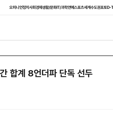
오피니언
정치
사회
경제
생활/문화
IT/과학
연예
스포츠
세계
수도권
포토
D-
간 합계 8언더파 단독 선두