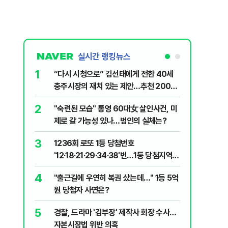
실시간 랭킹뉴스
1
6
“다시 시청으로” 김선태에게 전한 40세
김민석, 
충주시장의 재치 있는 제안…추천 2000
누적 결과
개
2
7
"숙련된 모습" 통영 60대女 살인사건, 미
"정청래,
제로 갈 가능성 있나…범인의 실체는?
말라"…친
격돌
3
8
1236회 로또 1등 당첨번호
최악의 
'12·18·21·29·34·38'번…1등 당첨지역
낮 최고 
어디?
4
9
"출근길에 우연히 복권 샀는데…" 1등 5억
‘탄약 고
원 당첨자 사연은?
색출하라
5
10
경찰, 드라마 '김부장' 제작사 회장 수사…
장애인 밀
자본시장법 위반 의혹
심도 실형