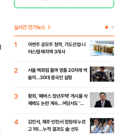
실시간 인기뉴스
1
6
이번주 공모주 청약, 기도산업·니
李,
서
어스랩·해치텍 3개사
국민
李 
2
7
서울 백화점 돌며 명품 20차례 싹
[단
쓸이…30대 중국인 실형
1%
3
8
황희, '폐버스 청년주택' 게시물 삭
정청
제에도 논란 계속…여당서도 '내
판"
로남불' 비판
민석
4
9
김민석, 제주·인천서 정청래 누르
[속
를
고 1위…누적 결과도 金 선두
선거