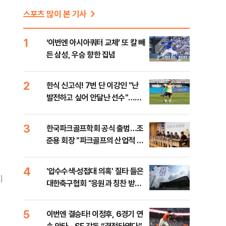
스포츠 많이 본 기사
1
‘이번엔 아시아쿼터 교체’ 또 칼 빼
든 삼성, 우승 향한 집념
2
한식 신고식! 7번 단 이강인 "난
발전하고 싶어 안달난 선수"…9
일 맨시티전 출격
3
한국파크골프학회 공식 출범…조
준용 회장 "파크골프의 산업적 성
장 돕겠다"
4
'압수수색·성접대 의혹' 질타 들은
지
대한축구협회 "응원과 칭찬 받을
수 있는 조직으로…"
5
이번엔 결승타! 이정후, 6경기 연