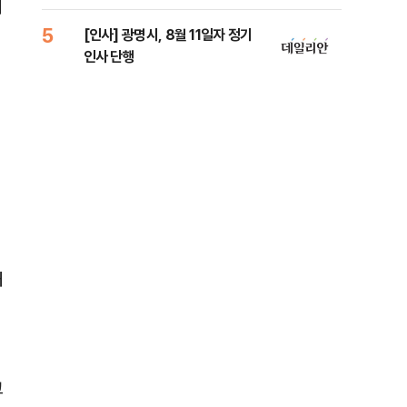
리
에
5
10
점
[인사] 광명시, 8월 11일자 정기
"정
인사 단행
도 
원 
해
고