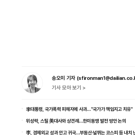
송오미 기자 (sfironman1@dailian.co.
기사 모아 보기 >
李대통령, 국가폭력 피해자에 사과…"국가가 책임지고 치유"
위성락, 스틸 美대사와 상견례…한미동맹 발전 방안 논의
李, 경제외교 성과 안고 귀국…부동산·널뛰는 코스피 등 내치 