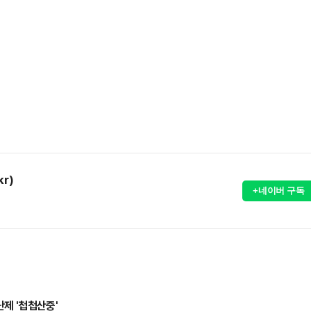
kr)
+네이버 구독
난제 '첩첩산중'