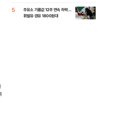
5
10
주유소 기름값 12주 연속 하락…
'속
휘발유·경유 1800원대
6시
타개
.
을
여