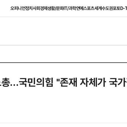
오피니언
정치
사회
경제
생활/문화
IT/과학
연예
스포츠
세계
수도권
포토
D-
노총…국민의힘 "존재 자체가 국가