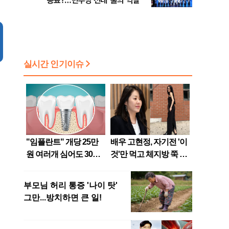
종료?…민주당 전대 '룰의 역설'