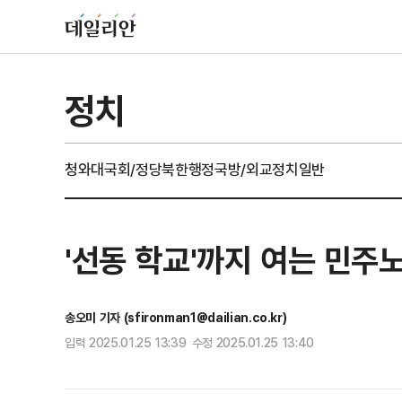
정치
청와대
국회/정당
북한
행정
국방/외교
정치일반
'선동 학교'까지 여는 민주
송오미 기자 (sfironman1@dailian.co.kr)
입력 2025.01.25 13:39 수정 2025.01.25 13:40