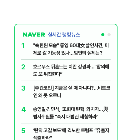
실시간 랭킹뉴스
1
6
"숙련된 모습" 통영 60대女 살인사건, 미
“우크라
제로 갈 가능성 있나…범인의 실체는?
정제유 3
2
7
호르무즈 뒤흔드는 이란 강경파…“합의해
입추 하루
도 또 뒤집힌다”
37도'…
있는 치료
3
8
[주간코인] 지금은 살 때 아니다?…비트코
李, '개미
인 왜 못 오르나
민의힘 "'
4
9
송영길·김민석, '조희대 탄핵' 외치자…與
UAE “
법사위원들 "즉시 대법관 제청하라"
격…1명 
5
10
‘탄약 고갈 보도’에 격노한 트럼프 “유출자
국민의힘 
색출하라”
당내서는