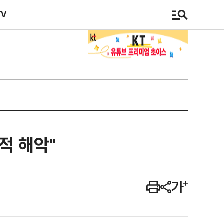
TV
적 해악"