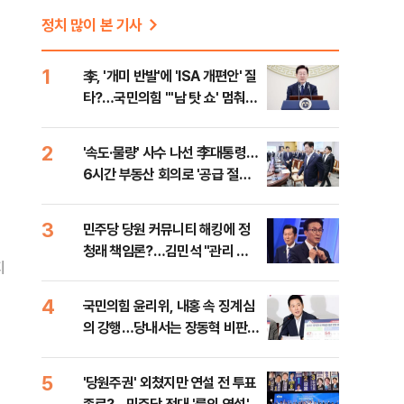
정치 많이 본 기사
1
李, '개미 반발'에 'ISA 개편안' 질
타?…국민의힘 "'남 탓 쇼' 멈춰
라"
2
'속도·물량' 사수 나선 李대통령…
6시간 부동산 회의로 '공급 절벽'
타개 총력전
3
민주당 당원 커뮤니티 해킹에 정
청래 책임론?…김민석 "관리 무
지
능 바로 잡아야"
4
국민의힘 윤리위, 내홍 속 징계심
의 강행…당내서는 장동혁 비판
목소리
5
'당원주권' 외쳤지만 연설 전 투표