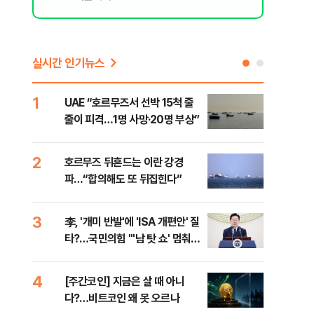
실시간 인기뉴스
1
6
UAE “호르무즈서 선박 15척 줄
이란
줄이 피격…1명 사망·20명 부상”
의…
다"
2
7
호르무즈 뒤흔드는 이란 강경
‘3
파…“합의해도 또 뒤집힌다”
공기
3
8
李, '개미 반발'에 'ISA 개편안' 질
이란
타?…국민의힘 "'남 탓 쇼' 멈춰
호르
라"
4
9
[주간코인] 지금은 살 때 아니
‘탄
다?…비트코인 왜 못 오르나
“유