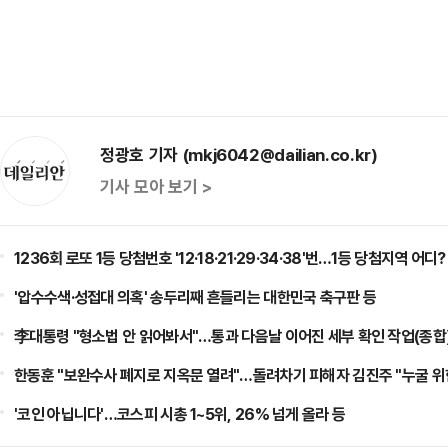
정광호 기자 (mkj6042@dailian.co.kr)
기사 모아 보기 >
1236회 로또 1등 당첨번호 '12·18·21·29·34·38'번…1등 당첨지역 어디?
'압수수색·성접대 의혹' 송두리째 흔들리는 대한민국 축구판 등
李대통령 "형소법 안 읽어봐서"…통과 다음날 이어진 세부 확인 작업(종합)
한동훈 "보완수사 폐지로 지옥문 열려"…돌려차기 피해자 김진주 "누굴 위한
'코인 아닙니다'…코스피 시총 1~5위, 26% 넘게 올라 등