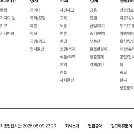
오피니언
정치
사회
경제
생활/문
칼럼
청와대
사건사고
금융
건강정보
기자의 눈
국회/정당
교육
증권
자동차/
기고
북한
노동
산업/재계
도로/교
시사만평
행정
언론
중기/벤처
여행/레
국방/외교
환경
부동산
음식/맛
정치일반
인권/복지
글로벌경제
패션/뷰
식품/의료
생활경제
공연/전
지역
경제일반
책
인물
종교
사회일반
날씨
생활문화
최종편집시간: 2026.08.09 23:20
회사소개
편집규약
광고제휴문의