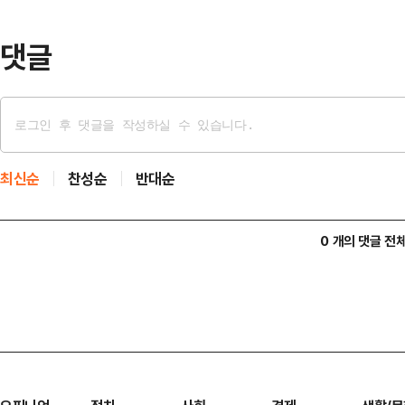
졌다.데프콘은 한때 야식 먹는 습관
으로 지금의…
댓글
최신순
찬성순
반대순
0 개의 댓글 전