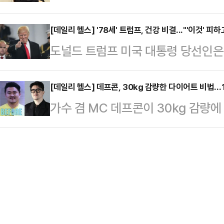
SBS '미운우리새끼'에서는 이상민
예정"이라 덧붙였다.무릎은 일상생활
과 횟수가 아…
은 모습이 그려졌다.정신건강의학과를
[데일리 헬스] '78세' 트럼프, 건강 비결..."'이것' 피하
하다. 특히 반월상 연골 파열은 허
도널드 트럼프 미국 대통령 당선인은 
공황장애 약을 복용 중이라며 "20
의 연골판(반월상 연골판)이 파열되는
폭발적인 에너지를 기반으로 거침없는
면서 출연료 가압류까지 되면서 압박
조직으로 구성되…
통령 취임식을 갖는다. 다시 한 번 
[데일리 헬스] 데프콘, 30kg 감량한 다이어트 비법…1
다"며 정신적 압박감에 시작된 공황
가수 겸 MC 데프콘이 30kg 감량에
에 일각에선 그의 건강 비결에 대해 
"자기 전에는 많게는 8알 먹는다. 평
콘은 18일 "프로필 사진 반응이 뜨
스(Vox)'는 지난 7일 트럼프가 저
로 시작된 약이 하…
시는 분들 다이어트 식품이나 회사의 
소개한 바 있다.한국식품커뮤니케이
래전부터 천천히 조금씩 식사량으로 
금치·토마토와 함께 먹는 게 가장 중
여러장의 프로필 사진을 인스타그램을
트럼프의 …
말끔한 수트 차림에 전보다 슬림해진