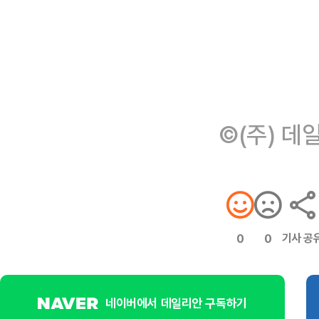
©(주) 데
기사 공
0
0
네이버에서 데일리안 구독하기