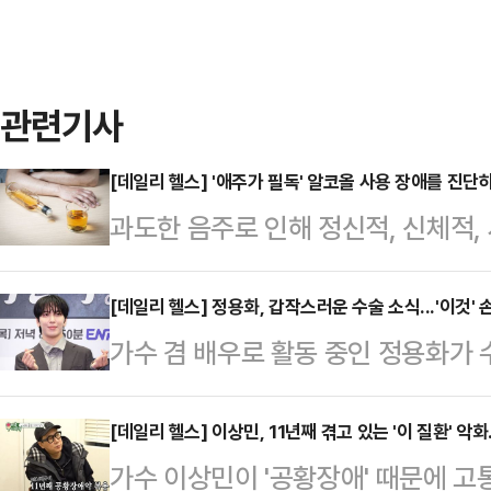
관련기사
[데일리 헬스] '애주가 필독' 알코올 사용 장애를 진단
과도한 음주로 인해 정신적, 신체적,
는 알코올 사용 장애는 술을 마시지 
금단증상이 나타나 일상에 지장을 받
[데일리 헬스] 정용화, 갑작스러운 수술 소식...'이것' 
가수 겸 배우로 활동 중인 정용화가
장애는 판단 기준이 모호하고, 단순
사 FNC엔터테인먼트는 "정용화는 
를 놓치기 쉽다. 자칭 애주가라지만
해 정밀 검사를 진행했고, 오른쪽 무
[데일리 헬스] 이상민, 11년째 겪고 있는 '이 질환' 악화.
지면서 음주로 인한 사회적·개인적 
가수 이상민이 '공황장애' 때문에 고
혔다. 이어 "의료진의 소견에 따라 
를 의심할 수 있다.애주가와 알코올 