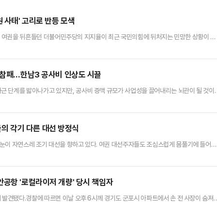
 사태' 고리로 반등 모색
리' 등 여권을 뒤흔들던 더불어민주당의 지지율이 최근 국민의힘에 뒤처지는 민망한 상황이 벌
로 보수 지지층이 과표집 됐다는 주장으로 방어에 나서고 있다.다만 탄핵을 주도한 정당
 당내에서는 당혹감이 감지된다. 이에 민주당은 최근 서울서부지법 난입 폭력 사태를 고리
규정해 역공을 펼치고 있다. 보수 지지층 결집의 명분을 약화…
4 참패…한남3 공사비 인상도 시끌
근 단계를 밟아나가고 있지만, 공사비 증액 규모가 사업성을 끌어내리는 뇌관이 될 것이
비교했을 때 3구역은 현저히 낮은 공사비로 증액이 불가피해 향후 조합원이 납부해야 하는
에 따르면 지난 11일 진행된 촉진계획변경 설명회에서 추가 분담금 예측치에 대한 설명이
7만원에서 750만원대로 증액됐다고 가정했을 때, 전용 84㎡ 기준 추가…
 각기 다른 대선 방정식
 눈이 자연스레 조기 대선을 향하고 있다. 여권 대선주자들도 조심스럽게 몸풀기에 들어갔
층을 다지는 모양새다.엠브레인퍼블릭·케이스탯리서치·코리아리서치·한국리서치 등 여론
번호(100%)를 이용한 전화 면접으로 진행한 '전국지표조사(NBS)'에 따르면, '차기 대
 28%가 이재명 더불어민주당 대표를 꼽았다.이어 김문수 고용노동부 장관…
안공항 '로컬라이저 개량' 당시 책임자
 발견됐다.경찰에 따르면 이날 오후 6시께 경기도 군포시 아파트에서 손 전 사장이 숨져
찰은 시신의 상태로 볼 때 손 전 사장이 스스로 목숨을 끊은 것으로 보고 있다. 외부 침