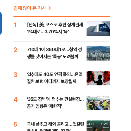
경제 많이 본 기사
1
[단독] 美, 포스코 후판 상계관세
1%대로…3.70%서 '뚝'
2
710대 1이 360대 1로…청약 경
쟁률 낮아지는 ‘특공’ 노려볼까
3
입추에도 40도 안팎 폭염…온열
질환 보험 어디까지 보장될까
4
‘35도 장벽’에 멈추는 건설현장…
공기 영향은 ‘제한적’
5
국내 낮추고 해외 올리고…엇갈린