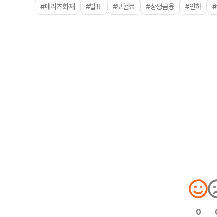
#메리츠화재
#발표
#보험료
#상생금융
#인하
0