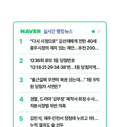
실시간 랭킹뉴스
1
6
“다시 시청으로” 김선태에게 전한 40세
"정청래,
충주시장의 재치 있는 제안…추천 2000
말라"…친
개
격돌
2
7
1236회 로또 1등 당첨번호
장애인 밀
'12·18·21·29·34·38'번…1등 당첨지역
심도 실형
어디?
3
8
"출근길에 우연히 복권 샀는데…" 1등 5억
"우리가 
원 당첨자 사연은?
다" 허지
4
9
경찰, 드라마 '김부장' 제작사 회장 수사…
정청래 "
자본시장법 위반 의혹
길 "이제
민주당"
5
10
김민석, 제주·인천서 정청래 누르고 1위…
최악의 
누적 결과도 金 선두
낮 최고 