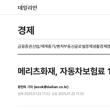
경제
금융
증권
산업/재계
중기/벤처
부동산
글로벌경제
생활경제
메리츠화재, 자동차보험료 
황현욱 기자 (wook@dailian.co.kr)
입력 2025.01.22 11:32 수정 2025.01.22 11:33