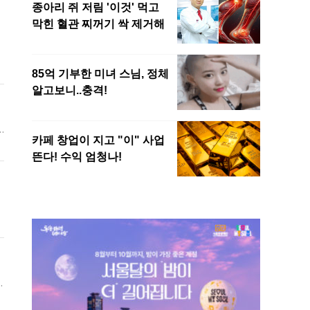
의
로
조
입