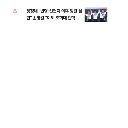
李 견제 사활
5
10
정청래 "반명·신천지 의혹 당원 심
[속
판" 송영길 "이제 조희대 탄핵" 김
선거
민석 "대체불가 민주당"
리