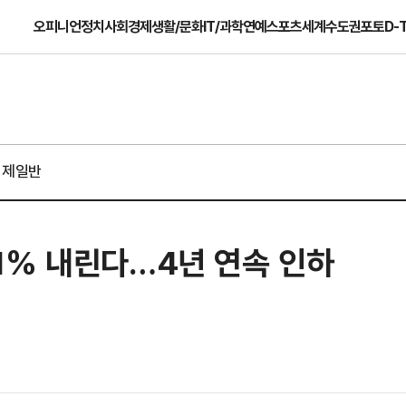
오피니언
정치
사회
경제
생활/문화
IT/과학
연예
스포츠
세계
수도권
포토
D-
경제일반
1% 내린다…4년 연속 인하