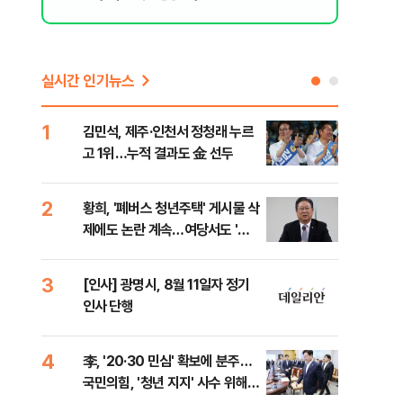
실시간 인기뉴스
1
6
김민석, 제주·인천서 정청래 누르
폐기
고 1위…누적 결과도 金 선두
60
2
7
황희, '폐버스 청년주택' 게시물 삭
"정
제에도 논란 계속…여당서도 '내
도 
로남불' 비판
원 
3
8
[인사] 광명시, 8월 11일자 정기
보험
인사 단행
른 
4
9
李, '20·30 민심' 확보에 분주…
고수
국민의힘, '청년 지지' 사수 위해
27