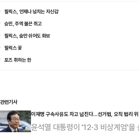
필릭스, 언제나 넘치는 자신감
승민, 주먹 불끈 쥐고
필릭스, 숨만 쉬어도 화보
필릭스 꽃
포즈 취하는 한
관련기사
이재명 구속사유도 차고 넘친다…선거법, 오직 법리 위
윤석열 대통령이 '12·3 비상계엄'을