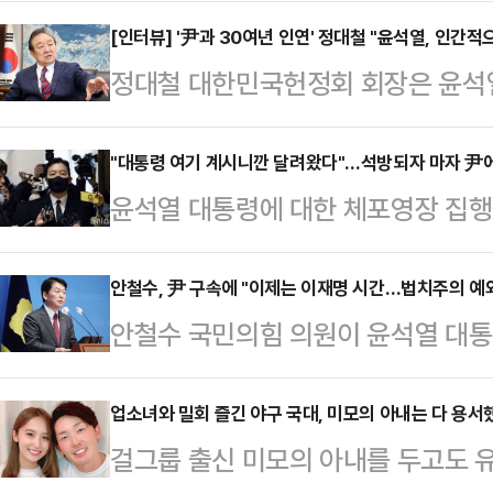
헌정사상 현직 대통령의 인신이 구속
을 감안한다고 하더라도 사건의 주요
[인터뷰] '尹과 30여년 인연' 정대철 "윤석열, 인간
정대철 대한민국헌정회 회장은 윤석
인멸 염려'를 이유로 한 달반 만에 
아프고 불쌍해 죽겠다"고 했다. 정 회
반면 12개 혐의로 5개 재판을 받고
령과 30여 년 동안 인연을 이어왔다
"대통령 여기 계시니깐 달려왔다"…석방되자 마자 尹
은 언제 마무리 될지 기약조차 없다.
윤석열 대통령에 대한 체포영장 집행
정치에 대한 이해가 전혀 안 된 상태
하지 않더라도 구속사유가 차고 넘치
장이 검찰에서 반려돼 김성훈 대통령
어지게 된 것 같다"고 했다. 정 회장
월이다.…
윤 대통령이 구속 수감된 서울구치소
안철수, 尹 구속에 "이제는 이재명 시간…법치주의 예외
포했다는 소식을 접했을 때 "경악했다
안철수 국민의힘 의원이 윤석열 대통
다.YTN 보도 등에 따르면 김 차장
가 오는 것 같았다"고 했다.정 회장
어민주당 대표의 시간"이라며 "이 
"대통령이 여기 계시니까 경호 업무를
'12…
통령을 꿈꾼다면, 재판지연 등 더 이
업소녀와 밀회 즐긴 야구 국대, 미모의 아내는 다 용서
처장 직무대행이다.김 차장은 '앞으
걸그룹 출신 미모의 아내를 두고도 
했다.안철수 의원은 20일 오전 국
업무를 하는 건가'라는 질문에 "거의