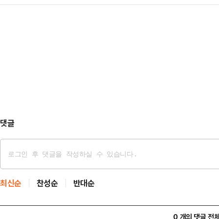
은 일본 프로야구 선수가 결국 고개를
당의 전체주의적 지도자 이재명 대
복귀한 것인가' 질문…
매체 주간문춘은 겐다 소스케(31·
또한 법치주의의 예외가 될 수 없다"
다. 매체에 따르면 겐다는 긴자의 고
자들의 서울서부지법 난동 사건과 관
까이 교제해 왔으며 지난해 11월 있었
법치주의를 문제해결의 이정…
를 즐긴 것으로 드러났다.겐다는 지난 
으로 인해 야구팬과 관계자 여러분께
로 사과…
댓글
최신순
찬성순
반대순
0 개의 댓글 전