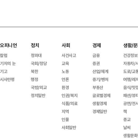
오피니언
정치
사회
경제
생활/문
칼럼
청와대
사건사고
금융
건강정보
기자의 눈
국회/정당
교육
증권
자동차/
기고
북한
노동
산업/재계
도로/교
시사만평
행정
언론
중기/벤처
여행/레
국방/외교
환경
부동산
음식/맛
정치일반
인권/복지
글로벌경제
패션/뷰
식품/의료
생활경제
공연/전
지역
경제일반
책
인물
종교
사회일반
날씨
생활문화