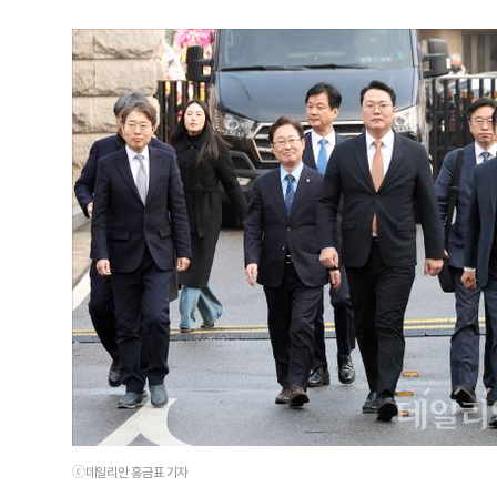
ⓒ데일리안 홍금표 기자