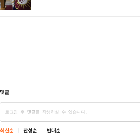
원내대책회의에서 민주당이 발의한 내
라고 말했다.그러면서 "사법부까지 
사 범위를 무한정 늘릴 수 있다는 
온 내란죄 수사도 정당성을 …
다"라며 "야당의 특검법은 북한만 좋
수 없다"이라고 강조했다.그는 "지
주도로 소위 '내란…
댓글
최신순
찬성순
반대순