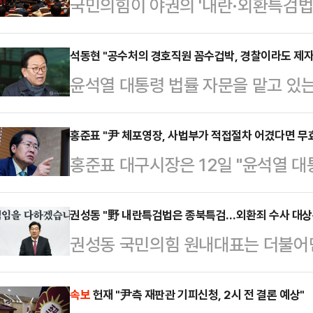
국민의힘이 야권의 '내란·외환특검법'
엄특검법' 발의 여부를 두고 3시간 
못했다. "특검 자체를 막아야 한다"
석동현 "공수처의 경호직원 꼼수겁박, 경찰이라도 제자
윤석열 대통령 법률 자문을 맡고 있는
요하다"는 의견이 엇갈렸다. 이에 
처 직원들을 상대로 겁박을 하고 있
소속 의원들로부터 위임받아, 오는 
주장을 펼쳤다.윤 대통령과 서울 법대
홍준표 "尹 체포영장, 사법부가 적접절차 어겼다면 무
원내대표는 13일 오후 국회에서 열
홍준표 대구시장은 12일 "윤석열 
고 있는 석 변호사는 이날 본인의 
당이 제출한 내란특검법에 대해서는 우
우리법연구회 소속 특정 법관에게 재청
경호처에 '체포집행에 협조하라'며 
대한 의원…
부받았다면 공수처장, 판사뿐만 아니
권성동 "野 내란특검법은 종북특검…외환죄 수사 대상
지원 병력을 겁박하고 이간계까지 썼다
권성동 국민의힘 원내대표는 더불어민
본부장도 중죄를 저지른 것"이라고 
처 직원들이나 경호를 지원하는 군
법'에 대해 "내란 특검이 아니라 종북
북에 "이런 주장을 질의한 국회의원
게 되면 특수공무집행…
불려야 마땅하다"고 비판했다.권성동
속보
헌재 "尹측 재판관 기피신청, 2시 전 결론 예상"
회피한 법원 행정처 간부의 죄책도 