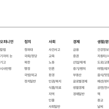
오피니언
정치
사회
경제
생활/문
칼럼
청와대
사건사고
금융
건강정보
기자의 눈
국회/정당
교육
증권
자동차/
기고
북한
노동
산업/재계
도로/교
시사만평
행정
언론
중기/벤처
여행/레
국방/외교
환경
부동산
음식/맛
정치일반
인권/복지
글로벌경제
패션/뷰
식품/의료
생활경제
공연/전
지역
경제일반
책
인물
종교
사회일반
날씨