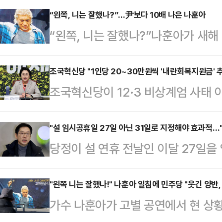
일 거라는 예측이 빗나가면서 조급함
“왼쪽, 니는 잘했나?”…尹보다 10배 나은 나훈아
“왼쪽, 니는 잘했나?”나훈아가 새해
락했던 국민의힘 지지율이 최근 회복
한 ‘왼쪽’ 사람들은 꼴통 오른쪽 연
명 대표의 공직선거법 위반 혐의 2심
해하고 있다. 일제 침략에 “조선, 니
조국혁신당 "1인당 20~30만원씩 '내란회복지원금' 
심판과 별개로, 민주당은 윤 대통령이
조국혁신당이 12·3 비상계엄 사태 
닫고 그냥 갈 것이지”라는 ‘어른’
되는 상황을 '정치적 도구'로 활용하
인당 20~30만원의 '내란회복지원
옳은 말을 했고, 왼쪽 오른쪽 정치인
지만 윤 대통령 '체포…
혁신당 대표 권한대행은 12일 오전
"설 임시공휴일 27일 아닌 31일로 지정해야 효과적…
중에서도 제일 얼굴색이 변했을 이는
당정이 설 연휴 전날인 이달 27일을
당과 추가경정예산 편성을 논의하면서
여론 움직임에 가장 민감한 처지에 
일로 변경해야 한다는 의견이 잇따라
혔다.김 권한대행은 "윤석열 대통령
민주당…
12일 자신의 SNS에 "임시공휴일을 
"왼쪽 니는 잘했나!" 나훈아 일침에 민주당 "웃긴 양반,
제가 말할 수 없이 침체되고 있다"
가수 나훈아가 고별 공연에서 현 상
원오 성동구청장 의견에 백배 공감한다
동성을 지원하는 것이 필요하다"고 