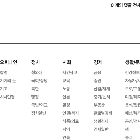
0 개의 댓글 전
오피니언
정치
사회
경제
생활/문
칼럼
청와대
사건사고
금융
건강정보
기자의 눈
국회/정당
교육
증권
자동차/
기고
북한
노동
산업/재계
도로/교
시사만평
행정
언론
중기/벤처
여행/레
국방/외교
환경
부동산
음식/맛
정치일반
인권/복지
글로벌경제
패션/뷰
식품/의료
생활경제
공연/전
지역
경제일반
책
인물
종교