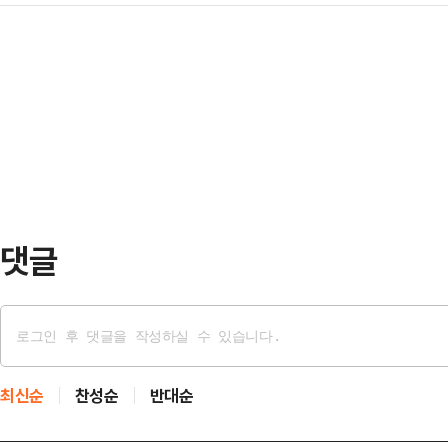
있지 않다는 비판 발언을 한 것에 
내란으로 나라를 어지럽히고 민생과 
정책위원회에서 1인당 …
이 일제히 "무슨 오지랖이냐"고 발끈
는 반드시 마무리되어야 한다"고 강
예인들이 윤석열 대통령 탄핵 찬성 
"기왕 임시공휴일이 만들어진다면 
다.12일 정치권에 따르면 김원이 민
더욱 부합할 수 …
아 참 웃긴 양반"이라며 "한평생 그
입 닫고 살았으면 갈 때도 입 닫고 그
다.김원이 의원은…
댓글
최신순
찬성순
반대순