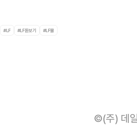
#LF
#LF돋보기
#LF몰
©(주) 데