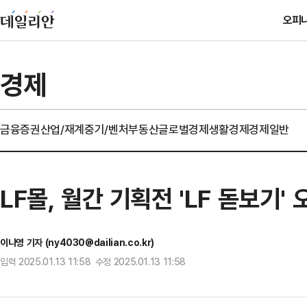
오피
경제
금융
증권
산업/재계
중기/벤처
부동산
글로벌경제
생활경제
경제일반
LF몰, 월간 기획전 'LF 돋보기
이나영 기자 (ny4030@dailian.co.kr)
입력 2025.01.13 11:58 수정 2025.01.13 11:58