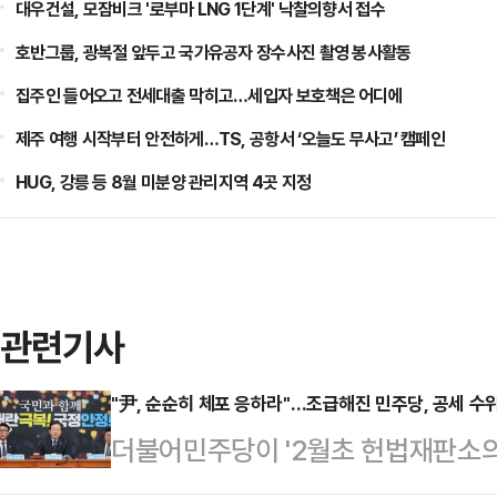
대우건설, 모잠비크 '로부마 LNG 1단계' 낙찰의향서 접수
호반그룹, 광복절 앞두고 국가유공자 장수사진 촬영 봉사활동
집주인 들어오고 전세대출 막히고…세입자 보호책은 어디에
제주 여행 시작부터 안전하게…TS, 공항서 ‘오늘도 무사고’ 캠페인
HUG, 강릉 등 8월 미분양 관리지역 4곳 지정
관련기사
"尹, 순순히 체포 응하라"…조급해진 민주당, 공세 수
더불어민주당이 '2월초 헌법재판소의
선'이라는 타임라인 달성을 내부적으