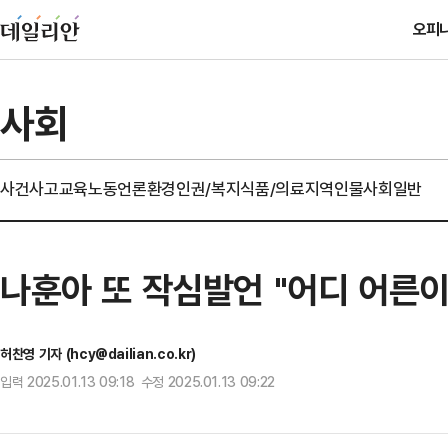
오피
사회
사건사고
교육
노동
언론
환경
인권/복지
식품/의료
지역
인물
사회일반
나훈아 또 작심발언 "어디 어른
허찬영 기자 (hcy@dailian.co.kr)
입력 2025.01.13 09:18 수정 2025.01.13 09:22