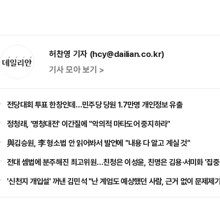
허찬영 기자 (hcy@dailian.co.kr)
기사 모아 보기 >
전당대회 투표 한창인데…민주당 당원 1.7만명 개인정보 유출
정청래, '명청대전' 이간질에 "악의적 마타도어 중지하라"
與김승원, 李 형소법 안 읽어봐서 발언에 "내용 다 알고 계실 것"
전대 셈법에 분주해진 최고위원…친청은 이성윤, 친명은 김용·서미화 '집중
'신천지 개입설' 꺼낸 김민석 "난 계엄도 예상했던 사람, 근거 없이 문제제