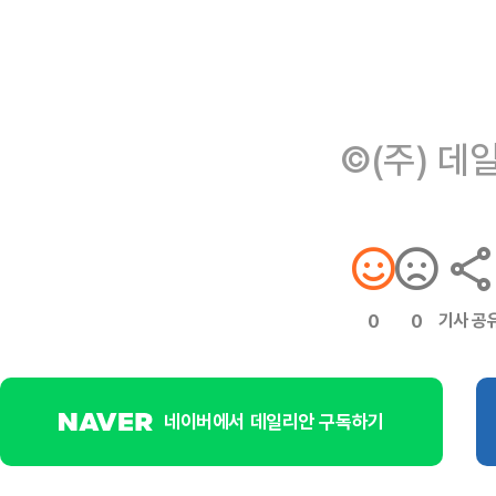
©(주) 데
기사 공
0
0
네이버에서 데일리안 구독하기