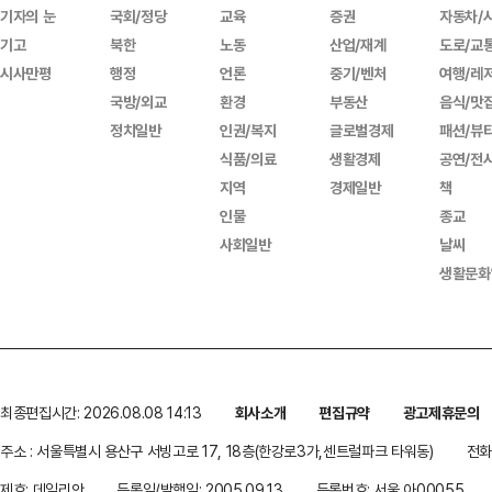
기자의 눈
국회/정당
교육
증권
자동차/
기고
북한
노동
산업/재계
도로/교
시사만평
행정
언론
중기/벤처
여행/레
국방/외교
환경
부동산
음식/맛
정치일반
인권/복지
글로벌경제
패션/뷰
식품/의료
생활경제
공연/전
지역
경제일반
책
인물
종교
사회일반
날씨
생활문화
최종편집시간: 2026.08.08 14:13
회사소개
편집규약
광고제휴문의
주소 : 서울특별시 용산구 서빙고로 17, 18층(한강로3가,센트럴파크 타워동)
전화 
제호: 데일리안
등록일/발행일: 2005.09.13
등록번호: 서울 아00055