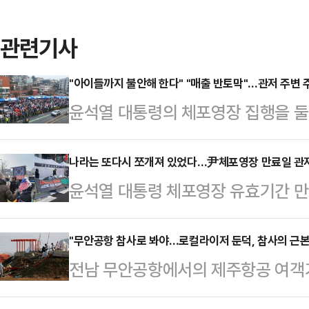
관련기사
"아이들까지 불안해 한다" "매출 반토막"…관저 주변 주
윤석열 대통령의 체포영장 집행을 둘
에서 펼쳐지고 있는 가운데 이 곳 주
을 겪고 있다. 상인들도 "매출이 반토
나라는 또다시 쪼개져 있었다…尹체포영장 만료일 관저 
윤석열 대통령 체포영장 유효기간 만
에 따르면 집회가 한창이던 지난 3일
디찬 아스팔트 위로 집결했다. 춥고
접수된 피해 신고는 약 500건이었다.
령 관저 인근에는 보수·진보 지지자들
"무안공항 참사로 봐야…로컬라이저 둔덕, 참사의 근본 
고였으며 소음 신고는 360건, 차량
전남 무안공항에서의 제주항공 여객기
대통령의 체포영장 집행에 실패한 
악됐다.이날 데일리안은 보수·진보 
만, 여전히 참사 명칭을 두고 갑론을
포영장 집행을 경찰에게 넘기는 것을
통제가…