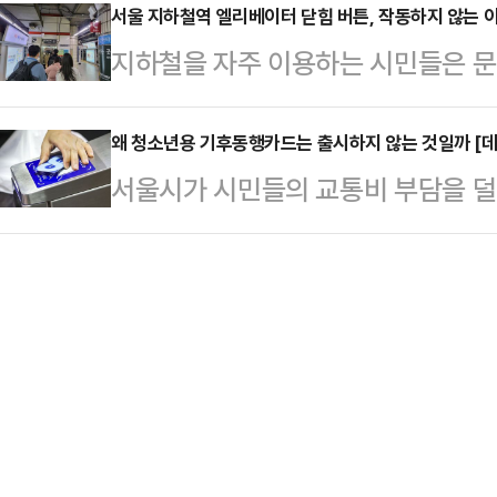
이 향후 사고를 칭하는 고유명사로 인
서울 지하철역 엘리베이터 닫힘 버튼, 작동하지 않는 이
했다. 정치권과 민심, 여론이 오롯이
지하철을 자주 이용하는 시민들은 문
요하기 때문이다. 또 참사 명칭에 사
상황에서 거리의 지지자들은 각자의 
리베이터에 대한 불만이 크다. 엘리
주체를 명확하게 가려야 한다는 이유
가고 있었다.이날 데일리안…
간이 지날 때까지 승강기 문이 닫히
왜 청소년용 기후동행카드는 출시하지 않는 것일까 [데
기까지 최소 수개월의 시간이 소요될
서울시가 시민들의 교통비 부담을 덜
사는 장애인 등을 위한 교통약자이
"로컬라이저(방위각시설) 둔덕이 참
호응을 얻고 있지만 정작 매일 대중
승강기는 10초 이상 문이 열린 채로
의 사고 전 조치에 아…
위한 지원책은 담겨 있지 않다. 현
은 "장애인용과 일반인용 승강기를 
고 있고 할인 혜택 대상은 만 19세
다는 우선 약자를 배려하는 사회적 인
청소년용 기후동행카드 출시 계획이
다.27일 서울시민 제안 플…
금 부담도 만만치 않을 것이라며 성
돼있는 수준에서 '청소년용 기후동행
다.26일 데일리안 취재…