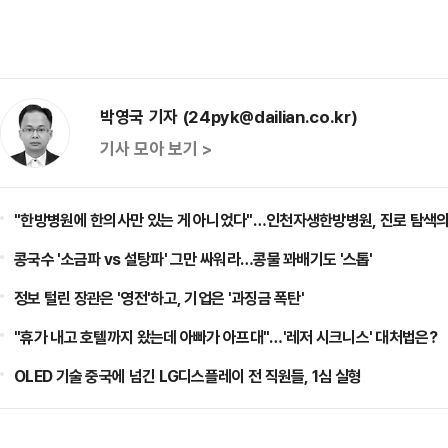
박영국 기자 (24pyk@dailian.co.kr)
기사 모아 보기 >
"한방병원에 한의사만 있는 게 아니었다"…인천자생한방병원, 진로 탐색의
콩국수 '소금파 vs 설탕파' 그만 싸워라…콩물 꽈배기도 '스톱'
정보 털린 장관은 '영전'하고, 기업은 '과징금 폭탄'
"휴가 내고 호텔까지 왔는데 아빠가 아프대"…'레저 시크니스' 대처법은?
OLED 기술 중국에 넘긴 LG디스플레이 전 직원들, 1심 실형