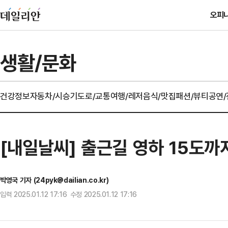
오피
생활/문화
건강정보
자동차/시승기
도로/교통
여행/레저
음식/맛집
패션/뷰티
공연
[내일날씨] 출근길 영하 15도
박영국 기자 (24pyk@dailian.co.kr)
입력 2025.01.12 17:16 수정 2025.01.12 17:16