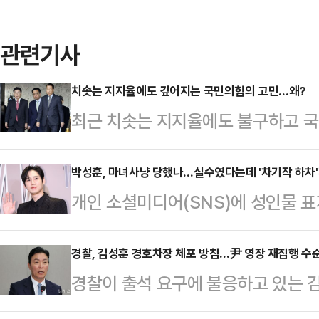
관련기사
치솟는 지지율에도 깊어지는 국민의힘의 고민…왜?
최근 치솟는 지지율에도 불구하고 국
가 감지되고 있다. 결집한 지지세력
로 일부 중도층이 국민의힘으로 넘어
박성훈, 마녀사냥 당했나…실수였다는데 '차기작 하차
개인 소셜미디어(SNS)에 성인물 표
일각에서 극단적 색채가 담긴 모습이
차기작 ‘폭군의 셰프’에서 하차하게 
것이란 걱정이 나오고 있어서다.데
으킨 대가’라는 지적이 나오는가 하면
경찰, 김성훈 경호차장 체포 방침…尹 영장 재집행 수
6~7일 이틀간 100% 무선 ARS 
경찰이 출석 요구에 불응하고 있는 
지 했는데 마녀사냥을 당한 것’이라는
의힘을 지지한다는 응답은 41.0%로
병 확보에 나선다. 박종준 전 경호
면 박성훈의 소속사 BH엔터테인먼트
선 것으로 조사됐다. …