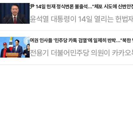
있어 경호처 넘버 1, 2에 대한 신병
尹 14일 헌재 정식변론 불출석…"체포 시도에 신변안전
곤 측은 “논의 끝에 함께하기 어렵다
윤석열 대통령이 14일 열리는 헌법
측이다.12일 연합뉴스에 따르면 이
프’는 프렌치 레스토랑 셰프가 시간
는 방침을 변호인을 통해 밝혔다. 
집행방해 등 혐의로 검찰에 김 차장
지는 이야기를 그…
체포영장 집행 시도로 신변 안전이 
여권 인사들 '민주당 카톡 검열'에 일제히 반박…"북한
장 신청 여부에 대해선 "확인할 수 
전용기 더불어민주당 의원이 카카오톡
인 윤갑근 변호사는 12일 언론 공지
처장의 사퇴로 경호처장 직무대행을 
전 관련 가짜뉴스를 퍼 나를 경우, 
일괄 지정했고, 대통령은 적정시기에
방어전을 책임…
한 것에 대해 여권은 "대한민국을 북
법 재판에 출석하기 위해서는 신변 
명을 '국가의 아버지'로 숭배하게 하
혔다.이어 “그러나 공수처와 국수본
고발하겠다고 했다.이에 전 의원은 
으로 계속 집행하려고 시도하고…
대망상적 정치적 선동에 강력한 유감
민소통위원회 공동위원장인 전용기 의