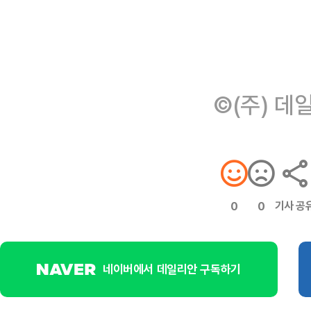
©(주) 데
기사 공
0
0
네이버에서 데일리안 구독하기