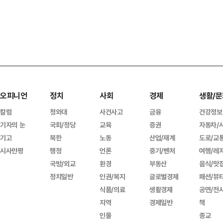
오피니언
정치
사회
경제
생활/문
칼럼
청와대
사건사고
금융
건강정보
기자의 눈
국회/정당
교육
증권
자동차/
기고
북한
노동
산업/재계
도로/교
시사만평
행정
언론
중기/벤처
여행/레
국방/외교
환경
부동산
음식/맛
정치일반
인권/복지
글로벌경제
패션/뷰
식품/의료
생활경제
공연/전
지역
경제일반
책
인물
종교