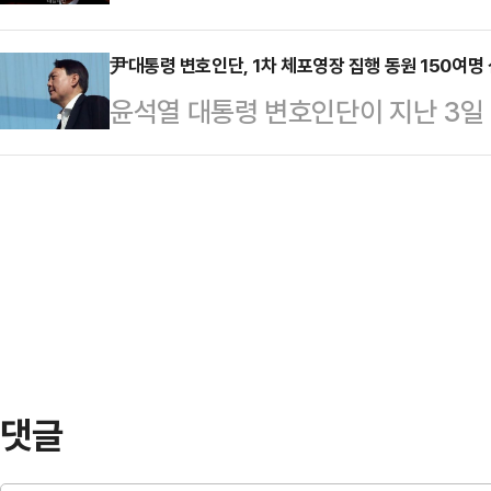
만약 쏘게 됐을 때 자기가 먼저 죽는
전 총경은 10일 오전 MBC라디오 '
"음주운전을 음주…
까 압도적인 물리력이 필요하다.”요
尹대통령 변호인단, 1차 체포영장 집행 동원 150여
전과 관련해 "가장 먼저 확인돼야 할 
윤석열 대통령 변호인단이 지난 3일 
신이 났다. 그들에게 국가와 국민, 
에 있느냐 없느냐에 대한 확신"이라며
고위공직자범죄수사처(공수처) 검사와
않다. 오직 주군 이재명이 조기에, 
의 신원을 확인하기 위해 정보공개를
거머쥘 일에만 몰두, 그리고 경찰은 
따르면 변호인단은 "3일 불법 무효
뭐니 하며 물불 안 가리고 있다.엄
해 경호처 경호관들의 정당한 공무집
들…
부터 이들의 신원과 가담 정보 등을
다.앞서 변호인단은 이달 6일 불법
며 오동운 공수처장과 이호영…
댓글