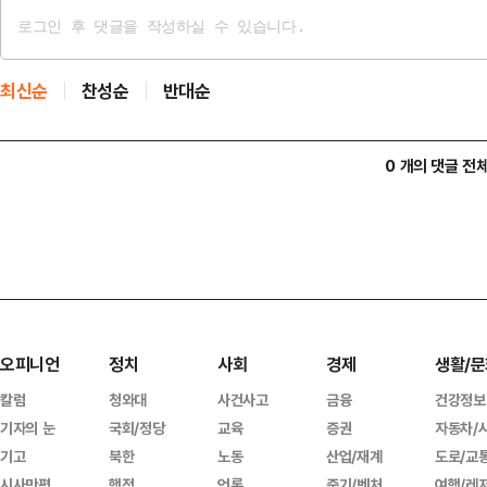
최신순
찬성순
반대순
0 개의 댓글 전
오피니언
정치
사회
경제
생활/문
칼럼
청와대
사건사고
금융
건강정보
기자의 눈
국회/정당
교육
증권
자동차/
기고
북한
노동
산업/재계
도로/교
시사만평
행정
언론
중기/벤처
여행/레