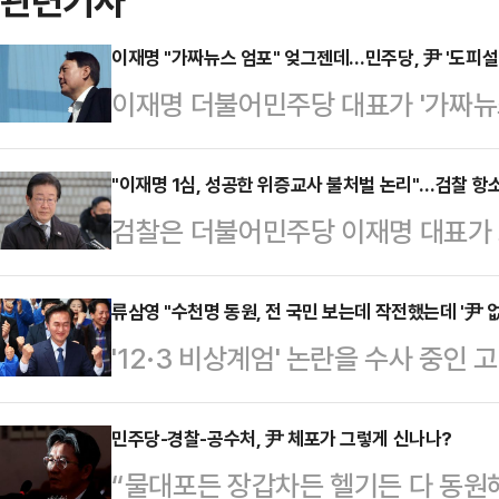
관련기사
이재명 "가짜뉴스 엄포" 엊그젠데…민주당, 尹 '도피설
이재명 더불어민주당 대표가 '가짜뉴스
에 민주당이 자승자박에 빠진 모양새다
주설'을 제기했는데, 민주당의 '카더
"이재명 1심, 성공한 위증교사 불처벌 논리"…검찰 
검찰은 더불어민주당 이재명 대표가 
가 멀다는 지적이 나온다.9일 정치
진성 씨에게 노골적으로 위증을 요구
공직자범죄수사처(공수처)의 체포영장
의 항소이유서를 제출했다.지난 9일
류삼영 "수천명 동원, 전 국민 보는데 작전했는데 '尹 없
저에서 도주했다는 의혹을 제기했다. 
'12·3 비상계엄' 논란을 수사 중
7일 이 대표의 위증교사 혐의 사건
받은 제보'라고 일부 언론에 주장하며
대한 체포영장 재집행에 나설 전망인 
내용의 항소이유서를 냈다.검찰은 1
백 민주당 의원은 전…
다갔다 하는 이야기들이 있는데, 전
민주당-경찰-공수처, 尹 체포가 그렇게 신나나?
를 개별 행위로 분해해 이 대표의 교사
“물대포든 장갑차든 헬기든 다 동원해
작전을 했는데 '(윤 대통령이) 없었
위증을 '스스로의 기억에 따른 증언