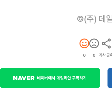
©(주) 데
기사 공
0
0
네이버에서 데일리안 구독하기