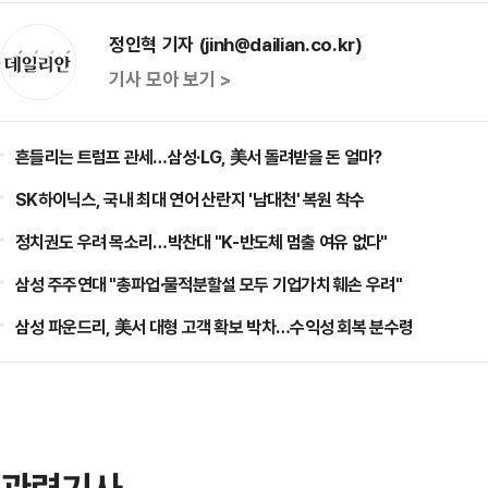
정인혁 기자 (jinh@dailian.co.kr)
기사 모아 보기 >
흔들리는 트럼프 관세…삼성·LG, 美서 돌려받을 돈 얼마?
SK하이닉스, 국내 최대 연어 산란지 '남대천' 복원 착수
정치권도 우려 목소리…박찬대 "K-반도체 멈출 여유 없다"
삼성 주주연대 "총파업·물적분할설 모두 기업가치 훼손 우려"
삼성 파운드리, 美서 대형 고객 확보 박차…수익성 회복 분수령