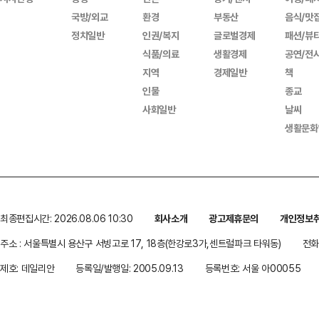
국방/외교
환경
부동산
음식/맛
정치일반
인권/복지
글로벌경제
패션/뷰
식품/의료
생활경제
공연/전
지역
경제일반
책
인물
종교
사회일반
날씨
생활문화
최종편집시간: 2026.08.06 10:30
회사소개
광고제휴문의
개인정보
주소 : 서울특별시 용산구 서빙고로 17, 18층(한강로3가,센트럴파크 타워동)
전화 
제호: 데일리안
등록일/발행일: 2005.09.13
등록번호: 서울 아00055