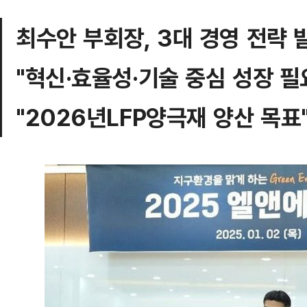
최수안 부회장, 3대 경영 전략 
"혁신·효율성·기술 중심 성장 필
"2026년LFP양극재 양산 목표