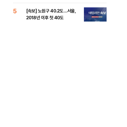
증거 수집" 지적
5
10
[속보] 노원구 40.2도…서울,
유용
2018년 이후 첫 40도
규탄
36