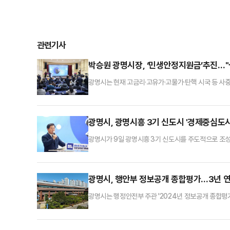
관련기사
박승원 광명시장, ‘민생안정지원금’추진…"설
광명시는 현재 고금리·고유가·고물가·탄핵 시국 등 사
라고 9일 밝혔다.박승원 광명시장은 이날 시청 대회
을 주고자 광명시민 1인당 10만원씩 지역화폐로 지급할
경을 편성하기 위해 의회에 적극적인 협조를 요청하고 
광명시, 광명시흥 3기 신도시 '경제중심도
광명시가 9일 광명시흥 3기 신도시를 주도적으로 조
는 광명시흥 3기 신도시를 경제중심도시, 녹색도시,
1271만4000㎡(384만 평)에 6만7000호의 주
획을 승인하며 신도시 사업이 본궤도에 올랐다.시는 광
광명시, 행안부 정보공개 종합평가…3년 
광명시는 행정안전부 주관 '2024년 정보공개 종합평가
에 이어 3년 연속 정보공개 종합평가 최우수기관에 
해 행정안전부에서 매년 중앙행정기관, 지방자치단체, 공
개에서 657개로 늘리고, 부단체장 이상 결재문서 공