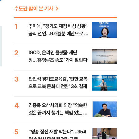
수도권 많이 본 기사
1
추미애, "경기도 재정 비상 상황"
공식 선언…9개월분 예산으로 민
생사업 중단
2
IGCD, 온라인 플랫폼 새단
장…'홈잉루츠 송도' 가치 알린다
3
안민석 경기도교육감, '편한 교복
으로 교복 문화 대전환' 3호 결제
4
김종욱 오산시의회 의장 "약속한
것은 끝까지 챙기는 책임 있는 의
회 만들겠다"
5
“영종 정전 재발 막는다”…354