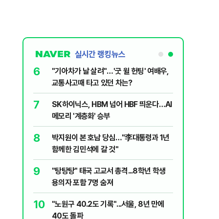
실시간 랭킹뉴스
6
 외치자…與
"기아차가 날 살려"…'굿 윌 헌팅' 여배우,
하라"
교통사고때 타고 있던 차는?
7
XT "12
SK하이닉스, HBM 넘어 HBF 띄운다…AI
메모리 '계층화' 승부
8
문가가 경고한
박지원이 본 호남 당심…"李대통령과 1년
함께한 김민석에 갈 것"
9
2018년 이
"탕탕탕" 태국 고교서 총격...8학년 학생
용의자 포함 7명 숨져
10
논의' 지목
"노원구 40.2도 기록"...서울, 8년 만에
 논의 잘못
40도 돌파