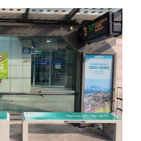
1
송영길·김민석, '조희대 탄핵'
법사위원들 "즉시 대법관 제청
2
하닉 프리마켓 하한가 논란에…N
일부터 상·하한가 주문금지"
3
"편해서 매일 신었는데"...전
'크록스'의 숨은 위험
4
[속보] 노원구 40.2도…서울, 
후 첫 40도
5
[단독 인터뷰] '윤민우와 징계 
된 C교수 "윤리위원장, 외부와