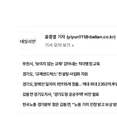
윤종열 기자 (yiyun111@dailian.co.kr)
기사 모아 보기 >
부천시, ‘보이지 않는 규제’ 걷어내는 적극행정 교육
경기도, ‘규제샌드박스’ 컨설팅·사업화 지원
경기도,장애인 일자리 1만115개 창출…역대 최대 2353억 투
김동연 경기도지사, ‘경기도형 공공주택’ 비전 발표
한국노총 경기본부 찾은 김동연, “노동 가치 인정 받고 보상 받