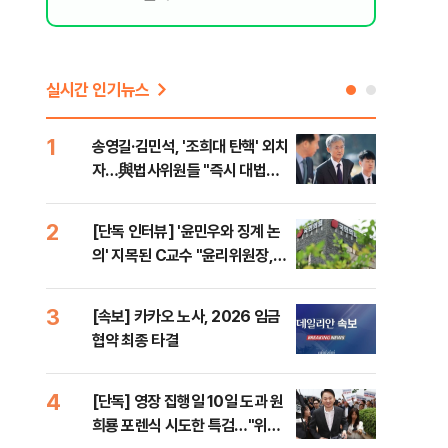
실시간 인기뉴스
1
6
송영길·김민석, '조희대 탄핵' 외치
SK
자…與법사위원들 "즉시 대법관
운다
제청하라"
2
7
[단독 인터뷰] '윤민우와 징계 논
이성
의' 지목된 C교수 "윤리위원장,
심"
외부와 논의 잘못된 행위"
거 
3
8
[속보] 카카오 노사, 2026 임금
코스
협약 최종 타결
선 
4
9
[단독] 영장 집행일 10일 도과 원
[코
희룡 포렌식 시도한 특검…"위법
관망