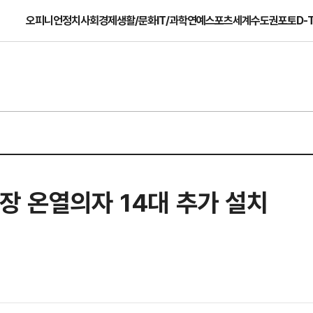
오피니언
정치
사회
경제
생활/문화
IT/과학
연예
스포츠
세계
수도권
포토
D-
장 온열의자 14대 추가 설치