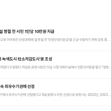
 명절 전 시민 1인당 10만원 지급
중고로 어려워진 민생경제에 설 명절 전 ‘민생안정지원금’을 긴급 수혈하기 위해 검토 중이
의실에서 언론브리핑을 열고 "민생안정지원금은 지역 내 소비를 촉진하고 가계경제에 활력
 예정"이라고 말했다.박 시장은 "설 명절 전 지급을 목표로 원포인트 조례를 제정하고 추
있다"고 설명했다.
시·녹색도시·탄소저감도시'로 조성
성하겠다고 밝혔다.박승원 광명시장은 이날 시청 대회의실에서 언론브리핑을 열고 “광명
 탄소저감도시로 조성하겠다”며 이같이 강조했다.광명시흥 지구는 광명시와 시흥시 일원
택을 공급하는 3기 신도시 중 최대 규모 사업지다. 지난해 12월 30일 국토교통부가 지구계
명시흥 3기 신도시 부지의 35%인 총 445만㎡(134만평)를 공원녹지…
연속 최우수기관에 선정
'에서 최우수기관에 선정됐다고 8일 밝혔다.이번 선정으로 광명시는 2022년, 2023년
선정됐다.정보공개 종합평가는 정보공개를 활성화하고 정보공개제도의 신뢰성을 높이기 
공기관 등 총 554개 기관을 대상으로 실시한다.시는 사전 정보 공표 항목을 기존 631
개를 강화하기 위해 분기별 점검을 추진하는 등 적극적인 정보공개 추진 …