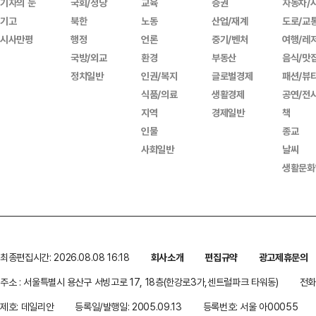
기자의 눈
국회/정당
교육
증권
자동차/
기고
북한
노동
산업/재계
도로/교
시사만평
행정
언론
중기/벤처
여행/레
국방/외교
환경
부동산
음식/맛
정치일반
인권/복지
글로벌경제
패션/뷰
식품/의료
생활경제
공연/전
지역
경제일반
책
인물
종교
사회일반
날씨
생활문화
최종편집시간: 2026.08.08 16:18
회사소개
편집규약
광고제휴문의
주소 : 서울특별시 용산구 서빙고로 17, 18층(한강로3가,센트럴파크 타워동)
전화 
제호: 데일리안
등록일/발행일: 2005.09.13
등록번호: 서울 아00055