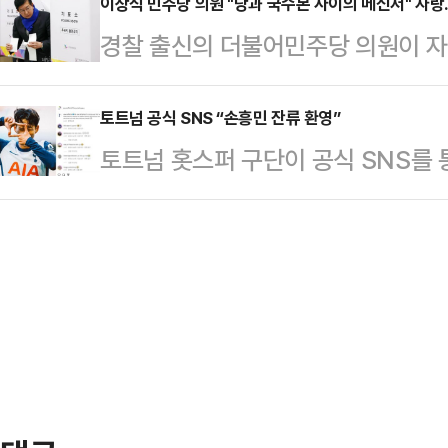
대통령비서실장, 신원식 국가안보실장
이상식 민주당 의원 "당과 국수본 사이의 메신저" 자
의에 "맞다"고 답했다.앞서 감사원은
경찰 출신의 더불어민주당 의원이 자
실 제2차장, 최병옥 국방비서관을 내
감사 결과 보고서를 공개한 바 있다.
고 당과 국수본 간의 메신저 역할을 
에 언급된 5명은 계엄 선포에 대해 
해온 바 있다.이와 관…
대통령을 체포하려는 수사기관과 탄
토트넘 공식 SNS “손흥민 잔류 환영”
법률 검토 등을 한 사실이 전혀 없다
토트넘 홋스퍼 구단이 공식 SNS를
두고 의사연락을 하고 있었던 것이냐
처분을 받게 할 목적으로 허위 사실
은 7일(한국시간) 구단 공식 홈페이
7일 페이스북에서 "어저께와 어제만 
령실의 명예를 심각하…
을 행사한다. 계약은 2026년 여름
영장 만기를 하루 앞두고 우리 당과 
은 지난 2022년 토트넘과 3년 재계약
기에 불이 나고 회의가 이어졌다"고 
세 번째 맺은 재계약이었다.하지만 오
포영장이 다시 나…
움직임이 보이지 않았고, 양 측은 연
는 것으로 결론을 내렸다.구단 측은 연