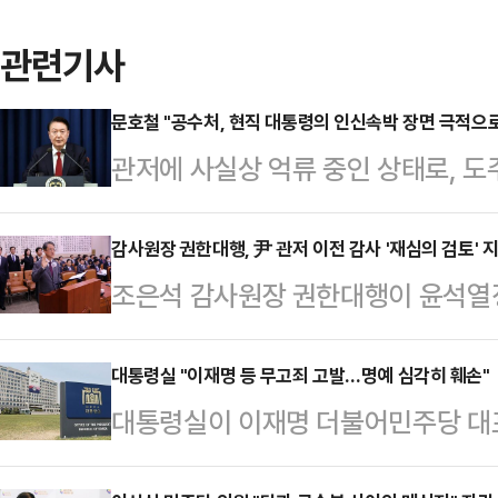
관련기사
문호철 "공수처, 현직 대통령의 인신속박 장면 극적으
관저에 사실상 억류 중인 상태로, 도
작전에 준하는 체포 작전을 전개하려
‘소환 조사를 위해 단기간 인신을 속
감사원장 권한대행, 尹 관저 이전 감사 '재심의 검토' 
조은석 감사원장 권한대행이 윤석열
사람은 누구든 인권을 존중 받을 권리
대해 '재심의 검토'를 사무처에 지시
것이다.이는 현직 대통령에 대해서도
사원장이 국회에서 탄핵소추돼 직무
대통령실 "이재명 등 무고죄 고발…명예 심각히 훼손"
된 국가원수 대통령이라는 지위와 그
대통령실이 이재명 더불어민주당 대
맡고 있다.조은석 대행은 7일 국회
수사 과정상 더욱 강화된 존중이 
조치했다고 밝혔다.대통령실은 7일 
령실·관저 이전 감사와 관련해 직권
그것은 대한민국 국격과…