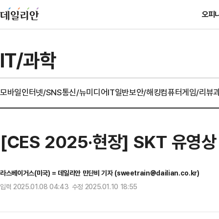
오피
IT/과학
모바일
인터넷/SNS
통신/뉴미디어
IT일반
보안/해킹
컴퓨터
게임/리뷰
[CES 2025·현장] SKT 유영
라스베이거스(미국) = 데일리안 민단비 기자 (sweetrain@dailian.co.kr)
입력 2025.01.08 04:43 수정 2025.01.10 18:55