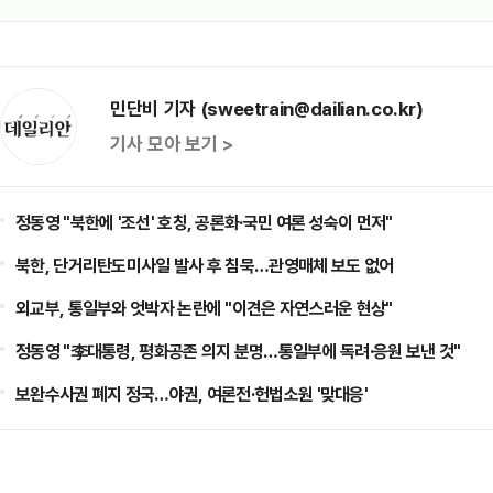
민단비 기자 (sweetrain@dailian.co.kr)
기사 모아 보기 >
정동영 "북한에 '조선' 호칭, 공론화·국민 여론 성숙이 먼저"
북한, 단거리탄도미사일 발사 후 침묵…관영매체 보도 없어
외교부, 통일부와 엇박자 논란에 "이견은 자연스러운 현상"
정동영 "李대통령, 평화공존 의지 분명…통일부에 독려·응원 보낸 것"
보완수사권 폐지 정국…야권, 여론전·헌법소원 '맞대응'