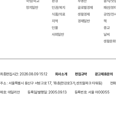
국방/외교
환경
부동산
음식/맛
정치일반
인권/복지
글로벌경제
패션/뷰
식품/의료
생활경제
공연/전
지역
경제일반
책
인물
종교
사회일반
날씨
생활문화
최종편집시간: 2026.08.09 15:12
회사소개
편집규약
광고제휴문의
주소 : 서울특별시 용산구 서빙고로 17, 18층(한강로3가,센트럴파크 타워동)
전화 
제호: 데일리안
등록일/발행일: 2005.09.13
등록번호: 서울 아00055