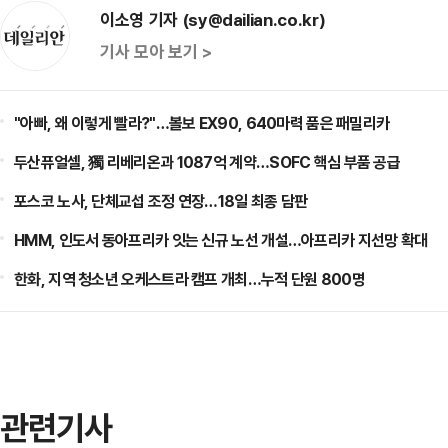
이소영 기자 (sy@dailian.co.kr)
기사 모아 보기 >
"아빠, 왜 이렇게 빨라?"…볼보 EX90, 640마력 품은 패밀리카
두산퓨얼셀, 獨 리베리온과 1087억 계약…SOFC 핵심 부품 공급
포스코 노사, 단체교섭 조정 연장…18일 최종 담판
HMM, 인도서 동아프리카 잇는 신규 노선 개설…아프리카 지선망 확대
한화, 지역 청소년 오케스트라 캠프 개최…누적 단원 800명
관련기사