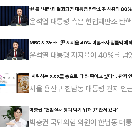
尹 측 "내란죄 철회되면 대통령 탄핵소추 사유의 80
윤석열 대통령 측은 헌법재판소 탄핵
장을 내놓은 것에 대해 "내란죄를 
각하 사유"라고 주장했다.7일 법조
MBC 제3노조 "尹 지지율 40% 여론조사 입틀막에 
윤석열 대통령 지지율이 40%를 넘
변호사는 이날 입장문을 통해 "대통
현업단체들이 모여 긴급 기자회견을 
서 소추사유의 80%가 철회된 것이
놓으면서 민노총 언론노조와 방송사 
"시위하는 XXX들 총으로 다 쏴 죽이고 싶다"…관저 
조했다.윤 변호사는 "국회의 대통령
서울 용산구 한남동 대통령 관저 인
‘오리발’을 내놓더니 기자회견을 다
를 '비상계엄 선포와 내란죄' 단 2
반대 집회가 이어지는 가운데, 한 음
언론노동조합, 한국기자협회, 한국
쪽으로 구성돼 있는데 …
총으로 쏴 죽이고 싶다"는 글을 올려
박충권 "헌법질서 붕괴 막기 위해 尹 관저 갔다"
회, 한국영상기자협회, 한국영상편집
박충권 국민의힘 의원이 한남동 대통
따르면 한남동 대통령 관저 근처에서
대표가 즉석에서 의기투합하여 정치적