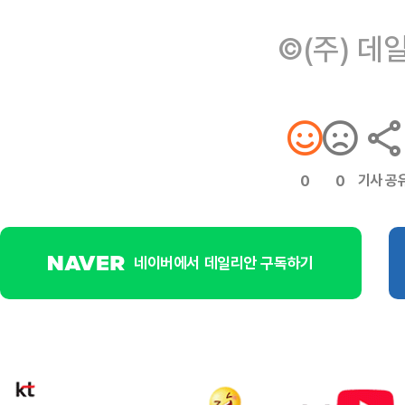
©(주) 데
기사 공
0
0
네이버에서 데일리안 구독하기