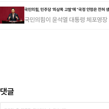
의 헌법질서와 사법체계가 더 이상 
스타그램 계정에 "진짜 시위하는 X새
록은 동색’이라는 것을 입증했다.■ 
다"고 밝혔다. 박 의원은 윤석열 대
국민의힘, 민주당 '최상목 고발'에 "국정 안정은 전혀 
올렸다.밤낮 할 것 없이 너무 시끄러
국민의힘이 윤석열 대통령 체포영장 
국민들이 주목하기 시작했다며, 윤 
장 같은 데 가서 (집회를) 할 것이지
겸 기획재정부 장관을 직무유기로 고
의원은 7일 YTN라디오 '뉴스파이팅
야"…
국정 안정은 전혀 생각하지 않는 것
의 무정부 상태가 아니냐"라며 "자
원내대변인은 7일 논평을 통해 "민
재판소와 사법부마저 부화뇌동해 사
행을 위해 경호처를 지휘하지 않는다'
다. 그래서 (관저 앞에) 가게…
부에서는 최 대행에 대한 형사 고발
말했다.박 원내대변인은 "도대체 나
생각으로 어떤 상황을…
댓글