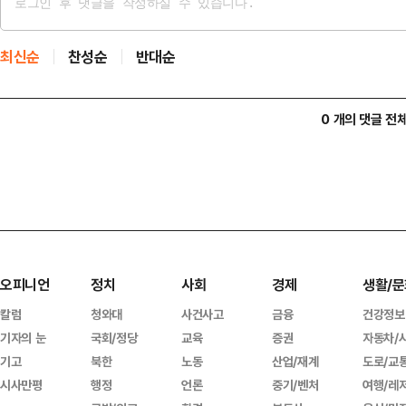
최신순
찬성순
반대순
0 개의 댓글 전
오피니언
정치
사회
경제
생활/문
칼럼
청와대
사건사고
금융
건강정보
기자의 눈
국회/정당
교육
증권
자동차/
기고
북한
노동
산업/재계
도로/교
시사만평
행정
언론
중기/벤처
여행/레