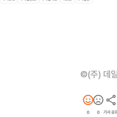
©(주) 데
기사 공
0
0