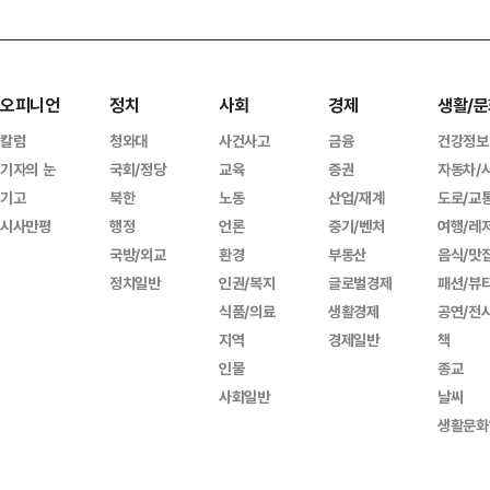
오피니언
정치
사회
경제
생활/문
칼럼
청와대
사건사고
금융
건강정보
기자의 눈
국회/정당
교육
증권
자동차/
기고
북한
노동
산업/재계
도로/교
시사만평
행정
언론
중기/벤처
여행/레
국방/외교
환경
부동산
음식/맛
정치일반
인권/복지
글로벌경제
패션/뷰
식품/의료
생활경제
공연/전
지역
경제일반
책
인물
종교
사회일반
날씨
생활문화