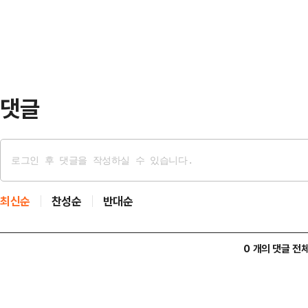
노력만으로는 역부족인 상황이다.2
말까지 재정을 적극적으로…
발효되는 등 본격적인 추위가 시작됐다
강원내륙 및 산지, 충북 중·북부에 
-15도~1도, …
댓글
최신순
찬성순
반대순
0 개의 댓글 전