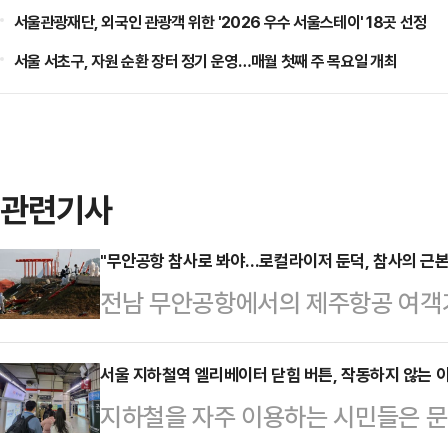
서울관광재단, 외국인 관광객 위한 '2026 우수 서울스테이' 18곳 선정
서울 서초구, 자원 순환 장터 정기 운영…매월 첫째 주 목요일 개최
관련기사
"무안공항 참사로 봐야…로컬라이저 둔덕, 참사의 근본 
전남 무안공항에서의 제주항공 여객기
만, 여전히 참사 명칭을 두고 갑론을
이 향후 사고를 칭하는 고유명사로 인
서울 지하철역 엘리베이터 닫힘 버튼, 작동하지 않는 이
지하철을 자주 이용하는 시민들은 문
요하기 때문이다. 또 참사 명칭에 사