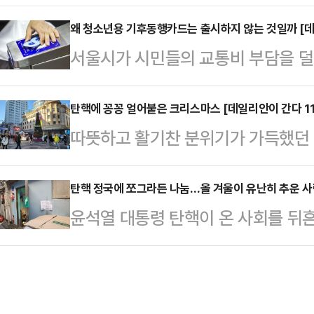
리베이터에 대한 불만이 크다. 엘리
주체를 명확하게 가려야 한다는 이유
간이 지날 때까지 승강기 문이 닫히
왜 청소년용 기후동행카드는 출시하지 않는 것일까 [데
기까지 최소 수개월의 시간이 소요될
서울시가 시민들의 교통비 부담을 덜
사는 장애인 등을 위한 교통약자이
"로컬라이저(방위각시설) 둔덕이 참
호응을 얻고 있지만 정작 매일 대중
승강기는 10초 이상 문이 열린 채로
의 사고 전 조치에 아…
위한 지원책은 담겨 있지 않다. 현
탄핵에 꽁꽁 얼어붙은 크리스마스 [데일리안이 간다 11
은 "장애인용과 일반인용 승강기를 
따뜻하고 활기찬 분위기가 가득했던
고 있고 할인 혜택 대상은 만 19세
다는 우선 약자를 배려하는 사회적 인
계엄 사태, 대통령 탄핵소추안 가결 
청소년용 기후동행카드 출시 계획이
다.27일 서울시민 제안 플…
서 다소 무거운 분위기가 형성됐다.
탄핵 정국에 쪼그라든 나눔…올 겨울이 유난히 추운 사람
금 부담도 만만치 않을 것이라며 성
윤석열 대통령 탄핵이 온 사회를 뒤
화를 위해 행사나 축제 등을 정상 추
돼있는 수준에서 '청소년용 기후동행
한 취약계층에 대한 관심이 상대적으
도 이전보다 덜한 듯한 분위기다. 한
다.26일 데일리안 취재…
각 지자체에서는 노숙인, 쪽방촌 주민
음"이라며 안타까운 심정을 드러냈다
있지만, 사회적 관심이 탄핵 정국에
지난 15일 행정안전부와 전국 지자체