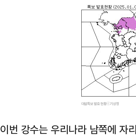
대설특보 발효 현황ⓒ기상청
이번 강수는 우리나라 남쪽에 자